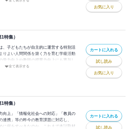
布敏弥総括研究官の解説をもとに考えてい
全て表示する
お気に入り
第1特集）
は、子どもたちが自主的に運営する特別活
カートに入れる
よりよい人間関係を築く力を育む学級活動
の学力向上や教師の授業力向上にも寄与し
試し読み
人公の学校づくり」の取組をレポートする
全て表示する
お気に入り
第1特集）
力向上」「情報化社会への対応」「教員の
カートに入れる
の連携」等の昨今の教育課題に対応し、
めに何をすべきなのか。これまで本誌取材
試し読み