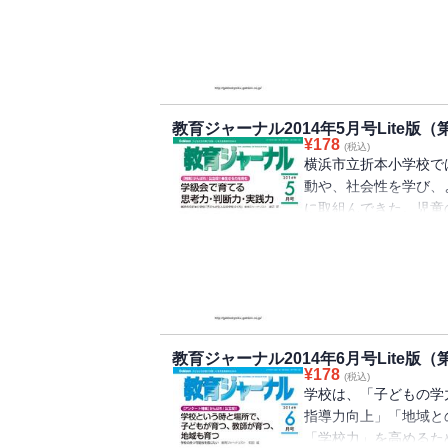
教育政策研究所の千々
く。
教育ジャーナル2014年5月号Lite版（
¥
178
(税込)
横浜市立折本小学校で
動や、社会性を学び、
に取組んできた。児童
たという「子どもが主
教育ジャーナル2014年6月号Lite版（
¥
178
(税込)
学校は、「子どもの学
指導力向上」「地域と
「学校力」を高めるた