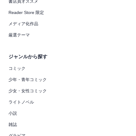
書店員オススメ
Reader Store 限定
メディア化作品
厳選テーマ
ジャンルから探す
コミック
少年・青年コミック
少女・女性コミック
ライトノベル
小説
雑誌
グラビア