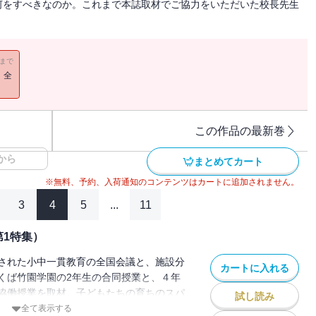
何をすべきなのか。これまで本誌取材でご協力をいただいた校長先生
11まで
！全
この作品の最新巻
から
まとめてカート
※無料、予約、入荷通知のコンテンツはカートに追加されません。
3
4
5
...
11
第1特集）
された小中一貫教育の全国会議と、施設分
カートに入れる
くば竹園学園の2年生の合同授業と、４年
協働授業を取材。子どもたちの育ちのスパ
試し読み
とで、学校教育の新たな可能性も見出せそ
全て表示する