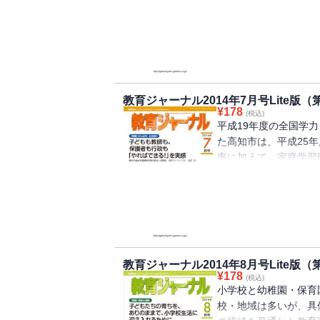
でご協力をいただいた
察する
教育ジャーナル2014年7月号Lite版（
¥
178
(税込)
平成19年度の全国学
た高知市は、平成25
率に加えて、家庭学習
取組みについて教育委
る。
教育ジャーナル2014年8月号Lite版（
¥
178
(税込)
小学校と幼稚園・保育
校・地域は多いが、具