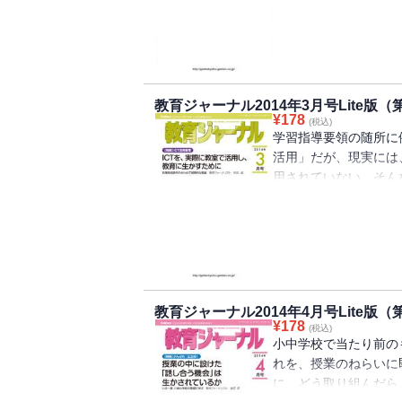
うだ。
教育ジャーナル2014年3月号Lite版（
¥
178
(税込)
学習指導要領の随所に
活用」だが、現実には
用されていない。そん
す兵庫県淡路市の「フ
る。
教育ジャーナル2014年4月号Lite版（
¥
178
(税込)
小中学校で当たり前の
れを、授業のねらいに
に、どう取り組んだら