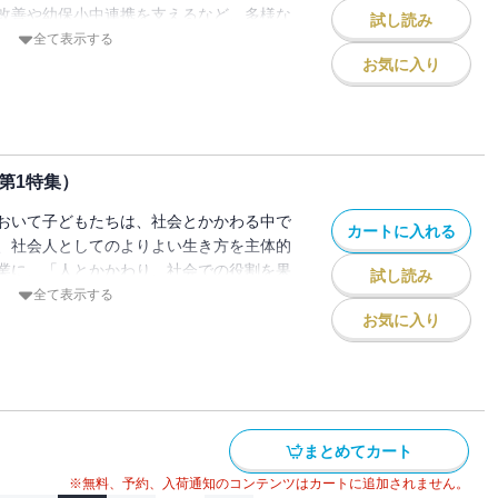
改善や幼保小中連携を支えるなど、多様な
試し読み
市内４校の事例を交え、その取組を紹介す
全て表示する
お気に入り
（第1特集）
おいて子どもたちは、社会とかかわる中で
カートに入れる
、社会人としてのよりよい生き方を主体的
業に、「人とかかわり、社会での役割を果
試し読み
う組込んでいるのか、事例を交えて紹介す
全て表示する
お気に入り
まとめてカート
※無料、予約、入荷通知のコンテンツはカートに追加されません。