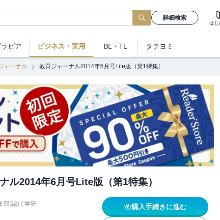
詳細検索
はじ
グラビア
ビジネス
・実用
BL・TL
タテヨミ
ジャーナル
教育ジャーナル2014年6月号Lite版（第1特集）
ル2014年6月号Lite版（第1特集）
部(編)
/
学研
購入手続きに進む