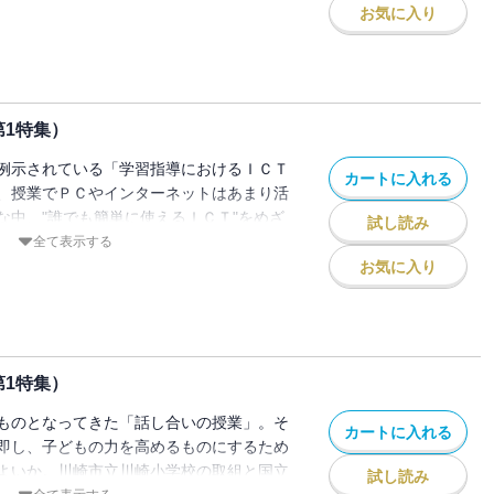
お気に入り
第1特集）
例示されている「学習指導におけるＩＣＴ
カートに入れる
、授業でＰＣやインターネットはあまり活
な中、"誰でも簡単に使えるＩＣＴ"をめざ
試し読み
ロンティアプロジェクト」の取組を紹介す
全て表示する
お気に入り
第1特集）
ものとなってきた「話し合いの授業」。そ
カートに入れる
即し、子どもの力を高めるものにするため
よいか。川崎市立川崎小学校の取組と国立
試し読み