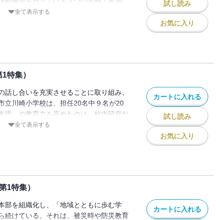
課程編成を行っている３つの学校・地域に
試し読み
スタートカリキュラムの内容について紹介
全て表示する
お気に入り
第1特集）
の話し合いを充実させることに取り組み、
カートに入れる
市立川崎小学校は、担任20名中９名が20
集団」の教育力を高めたのは、校内研究だ
試し読み
む校内研究とはどのようなものなのか紹介
全て表示する
お気に入り
（第1特集）
本部を組織化し、「地域とともに歩む学
カートに入れる
ら続けている。それは、被災時や防災教育