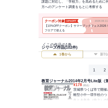
課題に対応し、「学校力」を高めるために
方へのアンケート調査をもとに考察する
クーポン対象
10%OFF
2026.08.
【10%OFFクーポン】サマーブックフェス2026
フロアで使える
この作品の1巻
シリーズ作品(
102
件)
1巻から
新刊
1
2
教育ジャーナル2014年2月号Lite版（
¥
178
(税込)
茨城県つくば市で開催
離型小中一環学校のつ
生と８年生（中２）の
ンを９年で見られるこ