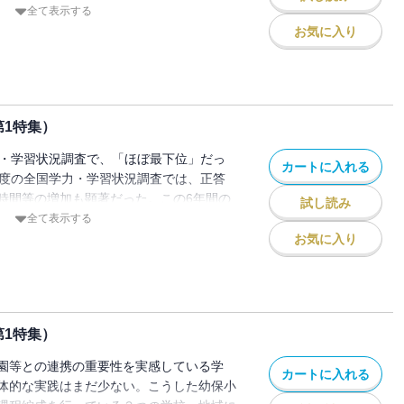
校長先生方へのアンケート調査をもとに考
全て表示する
お気に入り
第1特集）
力・学習状況調査で、「ほぼ最下位」だっ
カートに入れる
年度の全国学力・学習状況調査では、正答
時間等の増加も顕著だった。この6年間の
試し読み
員会や小・中学校の取材をもとに紹介す
全て表示する
お気に入り
第1特集）
園等との連携の重要性を実感している学
カートに入れる
体的な実践はまだ少ない。こうした幼保小