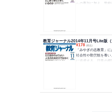
への寄与に加え、学校
役割を果たしている。
る
教育ジャーナル2014年11月号Lite版
¥
178
(税込)
「みやぎの志教育」に
社会性や勤労観を養い
に追求する。日常の授
たす」という視点をど
る