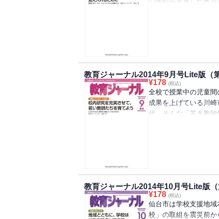
の接続を見通した教育
ついて、そのねらいや
する
教育ジャーナル2014年9月号Lite版（
¥
178
(税込)
全校で授業中の児童間
成果を上げている川崎
代。そんな「若き教師
という。若き教員を育
する
教育ジャーナル2014年10月号Lite版
¥
178
(税込)
仙台市は学校支援地域
校」の取組を震災前か