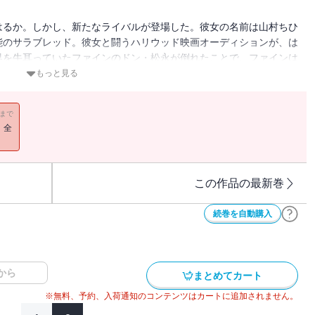
はるか。しかし、新たなライバルが登場した。彼女の名前は山村ちひ
能のサラブレッド。彼女と闘うハリウッド映画オーディションが、は
界を牛耳っていたファインのドン・松永が倒れたことで、ファインは
もっと見る
11まで
！全
この作品の最新巻
続巻を自動購入
から
まとめてカート
※無料、予約、入荷通知のコンテンツはカートに追加されません。