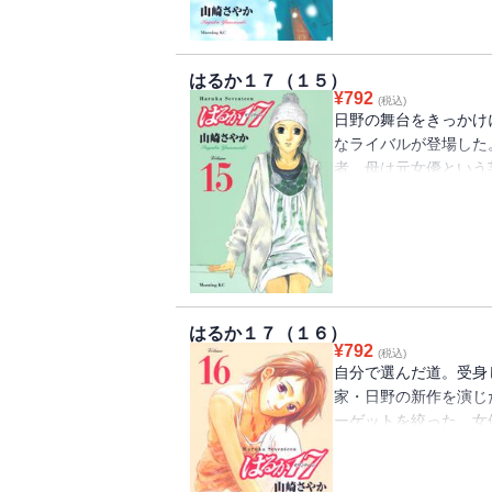
はるか１７（１５）
¥
792
(税込)
日野の舞台をきっかけ
なライバルが登場した
者、母は元女優という
ド映画オーディション
て芸能界を牛耳ってい
ファインは崩壊、はる
はるか１７（１６）
¥
792
(税込)
自分で選んだ道。受身
家・日野の新作を演じ
ーゲットを絞った。女
ら！ つてを辿って知
介されたのは、天才の