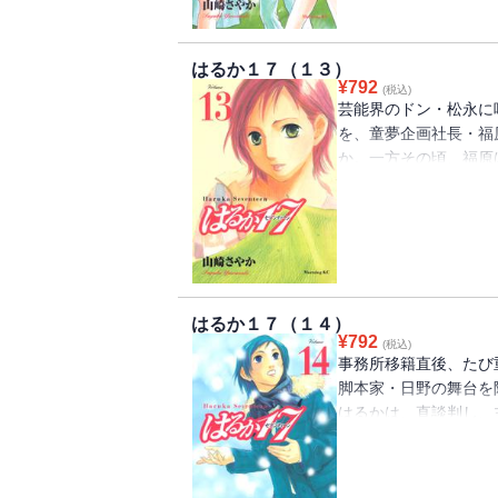
はるか１７（１３）
¥
792
(税込)
芸能界のドン・松永に
を、童夢企画社長・福
か。一方その頃、福原
いた長谷川菜々子が失
ていた。すれ違うはる
た――。大手芸能事務
たなる物語が始まる。
はるか１７（１４）
¥
792
(税込)
事務所移籍直後、たび
脚本家・日野の舞台を
はるかは、直談判し、
ンをすることになった
と、幸せな家庭に育っ
デレラにふさわしいの