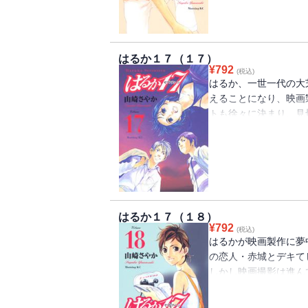
に業界から姿を消した
タート！
はるか１７（１７）
¥
792
(税込)
はるか、一世一代の大
えることになり、映画
トも徐々に決まり、見
ランク・イン！ しか
して決まらない助演女
原が頭を下げに行った
たあの人だった……。
はるか１７（１８）
¥
792
(税込)
はるかが映画製作に夢
の恋人・赤城とデキて
しかし映画撮影は進ん
ムも完成したのに、ま
降りてしまった。公開