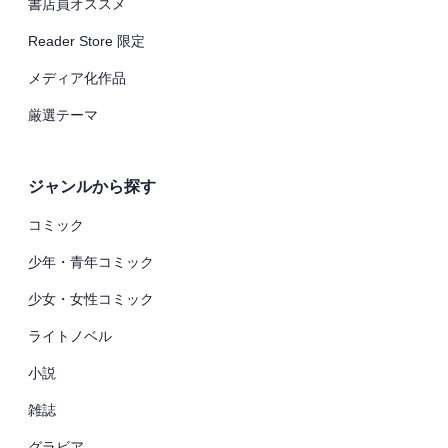
書店員オススメ
Reader Store 限定
メディア化作品
厳選テーマ
ジャンルから探す
コミック
少年・青年コミック
少女・女性コミック
ライトノベル
小説
雑誌
グラビア