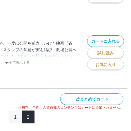
のか!?
カートに入れる
で、一度は公開を断念しかけた映画『蒼
、スタッフの熱意が実を結び、劇場公開へ
試し読み
れていたファインの松永Jr.もゲットオン
のひたむきさに惹かれ、次第にパワーを取
全て表示する
お気に入り
恋人・赤城との関係に決着をつけるため、
振り絞る！ 『はるか17』ついに終幕！
まとめてカート
※無料、予約、入荷通知のコンテンツはカートに追加されません。
1
2