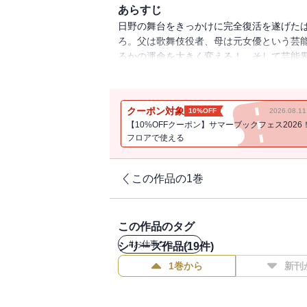
あらすじ
日野の舞台をきっかけに完全復活を遂げた
ろ。父は歌舞伎役者、母は元女優という芸
るかの運命を大きく変える！ そして芸能
崩壊、はるかは再びピンチを迎える!!
クーポン対象
10%OFF
2026.08.
【10%OFFクーポン】サマーブックフェス2026
フロアで使える
この作品の1巻
この作品のタグ
#
お仕事コミック
シリーズ作品(
19
件)
1巻から
新刊