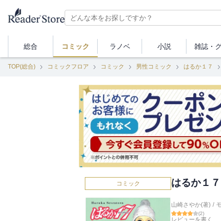
総合
コミック
ラノベ
小説
雑誌・
TOP(総合)
コミックフロア
コミック
男性コミック
はるか１７
はるか１７
コミック
山崎さやか(著)
/
(
2
)
レビューを書く