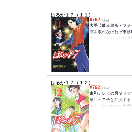
はるか１７（１１）
¥
792
(税込)
大手芸能事務所・ファ
演を取れなければ事務
にオーディションを受
の推薦もあり主演を勝
ナシにされてしまう。
キャンにより、なんと
はるか１７（１２）
¥
792
(税込)
東和テレビの月９ドラ
泉川ヒヨ子と共演する
めることで有名な女優
するという無茶な要求
まく乗り切ったはるか
ることになってしまっ