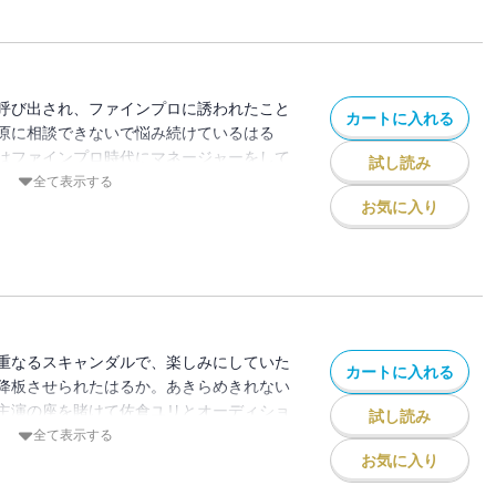
呼び出され、ファインプロに誘われたこと
カートに入れる
原に相談できないで悩み続けているはる
はファインプロ時代にマネージャーをして
試し読み
踪（しっそう）したことを知り、捜し続け
全て表示する
かと福原。そんな中、はるかが覚悟を決め
お気に入り
所の陰謀・新シリーズ開始！ はるかの新
重なるスキャンダルで、楽しみにしていた
カートに入れる
降板させられたはるか。あきらめきれない
主演の座を賭けて佐倉ユリとオーディショ
試し読み
。家族に絶望し、孤独に生きてきたユリ
全て表示する
たはるか。今回の役である、やさぐれシン
お気に入り
はユリかと思われたが……!?