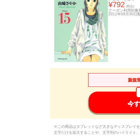
¥
792
(税込)
クーポン利用対象
2011年09月30日
新規
今す
※この商品はタブレットなど大きなディスプレイを
文字だけを拡大することや、文字列のハイライト、