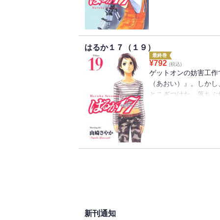
どうすることもできない
はるか１７（１９）
最終巻
¥
792
(税込)
ゲットオンの妨害工作
（あおい）』。しかし
とこぎつけた。落ちぶ
への対抗意識とはるか
り戻していく。別れた
はるかは最後の勇気を
新刊通知