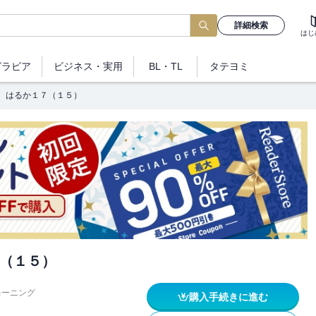
詳細検索
はじ
グラビア
ビジネス
・実用
BL・TL
タテヨミ
はるか１７（１５）
（１５）
モーニング
購入手続きに進む