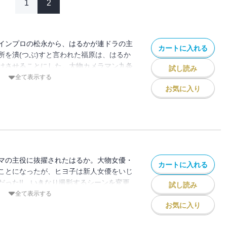
1
2
インプロの松永から、はるかが連ドラの主
カートに入れる
所を潰(つぶ)すと言われた福原は、はるか
けさせることにした。大物カメラマン九条
試し読み
ち取るが、スマッキー事務所の陰謀で話を
全て表示する
しかしスマッキーの大物・キムケンのドタ
お気に入り
月９の主役の話が舞い込んだ!!
マの主役に抜擢されたはるか。大物女優・
カートに入れる
ことになったが、ヒヨ子は新人女優をいじ
だった!! いきなり撮影するシーンを変更
試し読み
をしてくるが、持ち前の機転でなんとかう
全て表示する
。しかし今度は、全部アドリブで演技をす
お気に入り
た！