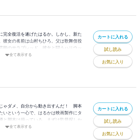
に完全復活を遂げたはるか。しかし、新た
カートに入れる
。彼女の名前は山村ちひろ。父は歌舞伎役
芸能のサラブレッド。彼女と闘うハリウッ
試し読み
が、はるかの運命を大きく変える！ そし
全て表示する
たファインのドン・松永が倒れたことで、
お気に入り
かは再びピンチを迎える!!
じゃダメ、自分から動き出すんだ！ 脚本
カートに入れる
たいという一心で、はるかは映画製作にタ
優と脚本は揃っている、まずは監督探しか
試し読み
り合った女性プロデューサー藤堂夏美に紹
全て表示する
名前をほしいままにしていながら10年前
お気に入り