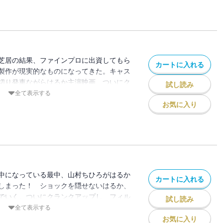
大竹五郎だった……。ゼロから映画製作ス
芝居の結果、ファインプロに出資してもら
カートに入れる
製作が現実的なものになってきた。キャス
切り発車ながらはるか主演映画、ついにク
試し読み
し、逃げてゆく役者、わがままな監督、そ
全て表示する
優……。はるかの窮地を知り、元社長・福
お気に入り
のは、突如芸能界から失踪（しっそう）し
中になっている最中、山村ちひろがはるか
カートに入れる
しまった！ ショックを隠せないはるか、
でいく。ついにクランクアップし、フィル
試し読み
たしてもゲットオンの陰謀で、配給会社が
全て表示する
の道を断たれてしまったはるかたち。もう
お気に入り