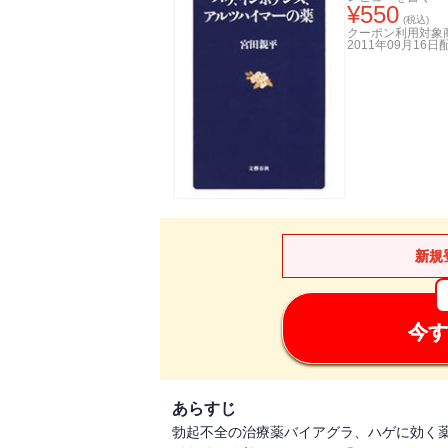
¥
550
(税込)
クーポン利用対象
2011年09月16日
新規
今す
あらすじ
勃起不全の治療薬バイアグラ、ハゲに効く