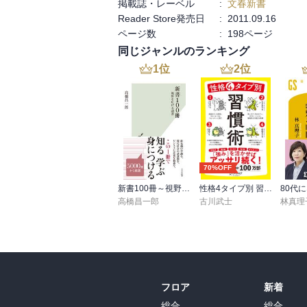
掲載誌・レーベル
:
文春新書
Reader Store発売日
:
2011.09.16
［　おすすめ度　］

ページ数
:
198ページ
☆☆☆☆☆☆☆　おすすめ度

同じジャンルのランキング
☆☆☆☆☆☆☆　文章

1
位
2
位
☆☆☆☆☆☆☆　ストーリー

☆☆☆☆☆☆☆　メッセージ性

☆☆☆☆☆☆☆　冒険性

☆☆☆☆☆☆☆　読後の個人的な満足度

共感度（空振り三振・一部・参った！）

読書の速度（時間がかかった・普通・一気に
70%OFF
［　関連図書　］

新書100冊～視野を広げる読書～
性格4タイプ別 習慣術
高橋昌一郎
古川武士
林真理
［　参考となる書評　］
フロア
新着
総合
総合