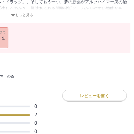
ル・ドラッグ」、そしてもう一つ、夢の新薬がアルツハイマー病の治
誕生したのか？ 興味あふれる開発秘話と、わかりやすい効能から、
例えば「発毛か、精力維持か」あなたならどちらを優先させる？ 患
もっと見る
書！
11まで
！全
マーの薬
レビューを書く
0
2
0
0