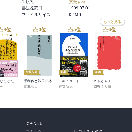
出版社
:
文藝春秋
書誌発売日
:
1999.07.01
ファイルサイズ
:
0.4MB
もっと見る
3
位
4
位
5
位
6
位
読んだ）

今週入荷
新着
新着
80代になるとたいていボケるか死ぬ。70代は神様から与えられた特別な時間
千利休と戦国武将
ドキュメント 軍人たちの戦後 ～証言・資料で辿る生還者の数奇な運命～（小学館新書）
ヒトとＡＩ
子
本郷和人
神立尚紀
岡野原大輔
ジャンル
コミック
ビジネス・経済