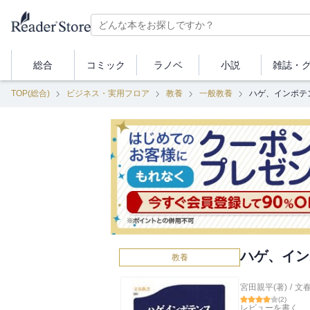
総合
コミック
ラノベ
小説
雑誌・
TOP(総合)
ビジネス・実用フロア
教養
一般教養
ハゲ、インポテ
ハゲ、イン
教養
宮田親平(著)
/
文
(
2
)
レビューを書く