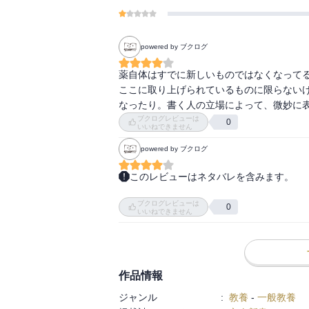
powered by ブクログ
薬自体はすでに新しいものではなくなって
ここに取り上げられているものに限らない
なったり。書く人の立場によって、微妙に
ブクログレビューは
0
いいねできません
powered by ブクログ
このレビューはネタバレを含みます。
［　内容　］

ブクログレビューは
0
いいねできません
［　目次　］

作品情報
［　ＰＯＰ　］

ジャンル
:
教養
-
一般教養