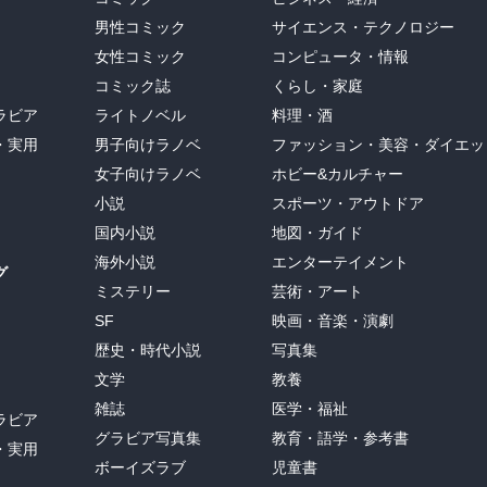
男性コミック
サイエンス・テクノロジー
女性コミック
コンピュータ・情報
コミック誌
くらし・家庭
ラビア
ライトノベル
料理・酒
・実用
男子向けラノベ
ファッション・美容・ダイエッ
女子向けラノベ
ホビー&カルチャー
小説
スポーツ・アウトドア
国内小説
地図・ガイド
海外小説
エンターテイメント
グ
ミステリー
芸術・アート
SF
映画・音楽・演劇
歴史・時代小説
写真集
文学
教養
雑誌
医学・福祉
ラビア
グラビア写真集
教育・語学・参考書
・実用
ボーイズラブ
児童書