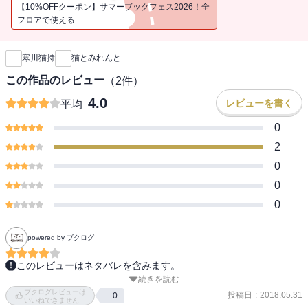
謔に託して詠んだ全380首。浜野孝典が描く郷愁あふれるイラストを
【10%OFFクーポン】サマーブックフェス2026！全
あわせ、一冊とする。
フロアで使える
新刊通知
寒川猫持
猫とみれんと
この作品のレビュー
（
2
件）
4.0
レビューを書く
平均
0
2
0
0
0
powered by ブクログ
このレビューはネタバレを含みます。
続きを読む
「猫とみれんと」という大阪のけったいな歌人の歌集。

ブクログレビューは
著者の寒川猫持さんは、バツイチで中年の目医者、大阪のオッさん
投稿日
:
2018.05.31
0
いいねできません