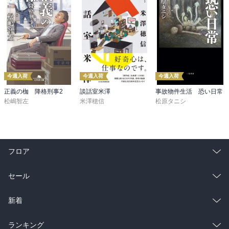
愛して止まない飼い猫にゃん吉の歌と別れた妻への歌がやっぱりよ
ろしいですな！

“目の中に入れても痛くない猫であるがさすがに目には入らぬ”

“「女房の風邪が伝染ってしまってね」それをイヤミというのよあん
今週入荷
今週入荷
今週入荷
た”

正義の枷 降格刑事2
談話室米澤
事故物件生活 恐い日常
松嶋智左
米澤穂信
松原タニシ
［　おすすめ度　］

☆☆☆☆☆☆☆　おすすめ度

☆☆☆☆☆☆☆　文章

☆☆☆☆☆☆☆　ストーリー

フロア
☆☆☆☆☆☆☆　メッセージ性

☆☆☆☆☆☆☆　冒険性

総合
コミック
セール
☆☆☆☆☆☆☆　読後の個人的な満足度

共感度（空振り三振・一部・参った！）

ラノベ
小説
総合
コミック
新着
読書の速度（時間がかかった・普通・一気に読んだ）

雑誌・グラビア
ビジネス・実用
ラノベ
小説
総合
コミック
ランキング
［　関連図書　］
