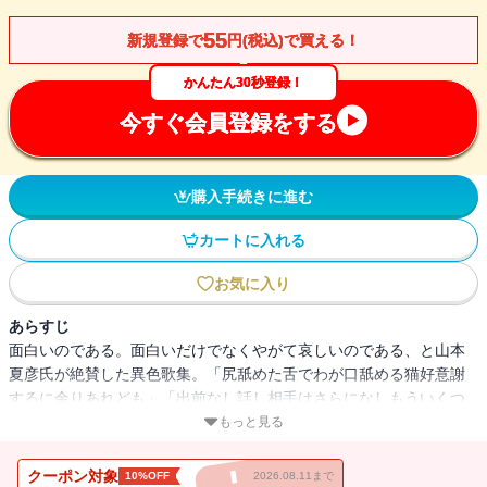
55
新規登録で
円(税込)で買える！
かんたん30秒登録！
今すぐ会員登録をする
購入手続きに進む
カートに入れる
お気に入り
あらすじ
面白いのである。面白いだけでなくやがて哀しいのである、と山本
夏彦氏が絶賛した異色歌集。「尻舐めた舌でわが口舐める猫好意謝
するに余りあれども」「出前なし話し相手はさらになしもういくつ
寝れば来るお正月」「『ハンサムでおとなしくっていい猫ね』動物
もっと見る
はみな飼い主に似る」……。自称「目医者、うた詠み」、妻に逃げ
られ、猫と暮らす著者が、過ぎし日々と飼い猫にゃん吉への愛を諧
クーポン対象
10%OFF
2026.08.11まで