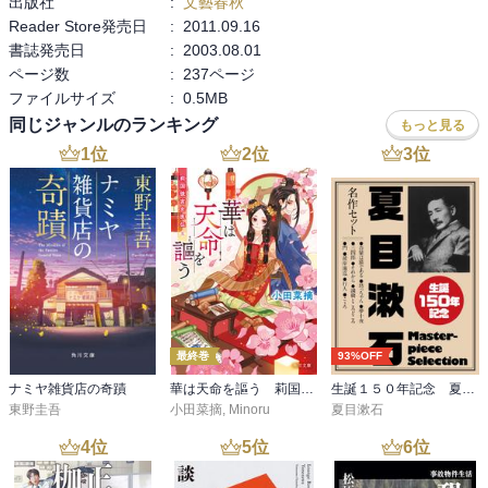
出版社
:
文藝春秋
猫じゃ猫じゃ

ちょぎれるのである。大阪人の最強の武器は、自分の情けなさを笑
Reader Store発売日
:
2011.09.16
ワーク・ソング

える客観視の才能である。

書誌発売日
:
2003.08.01
恋に似たもの

失恋、挫折、失敗、恥、劣等感。自分で自分を笑って元気づける。
ページ数
:
237ページ
中年エレジー

辛いことや情けないこと、何でも笑いに転化して楽しむ。若い時に
ファイルサイズ
:
0.5MB
ドリフターズ・メドレー

辛いことがあると、友達と「お前、それマンガやなあ〜」とおたが
同じジャンルのランキング
もっと見る
日本外史〔ほか〕

いの情けなさをよく笑いあった。「阿保、阿保、阿保の坂田〜」
1
位
2
位
3
位
「アホでんねん！パーでんねん！」という関西芸人の自虐笑いのギ
［　ＰＯＰ　］

ャグは大阪人の生き方をよく表している。

好きだなあ、この歌集。文庫になる前からとても気に入っていて、
ジャンルは違えど面白さから言えば「猫～」か「サラ川」かという
猫持さんの歌人としての名誉のために追記すると、前記のような阿
くらいでは、と思っている｡（比べていいのか？）

呆らし歌だけでなく、以下のような文学的叙情のある良い歌もあ
る。

寒川猫持という歌人については詳しいことは知らないが、略歴を見
ても少々いわくありげで興味をひかれる。

・あじさいの咲く道をゆく少年よ花青ければ青きかなしみ

・思い出は風に吹かるる曼珠沙華こころの隅に赤く揺れいる

最終巻
93%OFF
この人の歌は最高に笑えて、なおかつ、しんみりとさせられ、わび
・ふりむきもせずに小さくなってゆく君との距離を失恋という
ナミヤ雑貨店の奇蹟
華は天命を謳う 莉国後宮女医伝 五
生誕１５０年記念 夏目漱石 名作セット
しさ切なさも存分に感じさせてくれる。

東野圭吾
小田菜摘
,
Minoru
夏目漱石
飄々とした詠いぶりの中に、関西のお笑い精神に味付けされたユー
4
位
5
位
6
位
モアと自虐がちょうど良いバランスでおさまっている。
