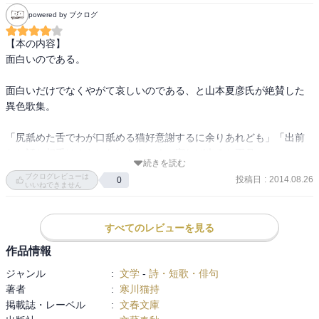
である。愛妻にバイバイされて女性にモテず、唯一相思相愛の猫と
powered by ブクログ
暮らしている。歌集は３冊も大手出版社から出ておりいちおう歌人
（本人は「歌詠み」と称している）であるが、彼の短歌は他に比べ
【本の内容】

るものがないほど阿呆らしくて情けなくて笑えるのである。

面白いのである。

たとえば、

面白いだけでなくやがて哀しいのである、と山本夏彦氏が絶賛した
・尻舐めた舌でわが口舐める猫好意謝するに余りあれど

異色歌集。

・四十のやもめとなりて道をゆく犬なら棒に当たるとこだが

・おーいお茶、風呂に入るぞ飯食うぞぼちぼち寝るか谺（こだま）
「尻舐めた舌でわが口舐める猫好意謝するに余りあれども」「出前
しており

なし話し相手はさらになしもういくつ寝れば来るお正月」…。

・チョンガーの胸のうちなどわかるまい服着てひとり脱いでもひと
続きを読む
り

ブクログレビューは
投稿日
:
2014.08.26
0
自称「目医者、うた詠み」、妻に逃げられ、猫と暮らす著者が、過
いいねできません
・今日こそは下着替えむと思いつつまあよかろうと思いまた穿く

ぎし日々と飼い猫にゃん吉への愛を諧謔に託して詠んだ全３８０
・わたくしのごとき阿保を頼みとしすり寄る猫も阿保であるか

首。

・にゃん吉よおまえが死ねばボク独りなんでんかんでん死なでけろ

すべてのレビューを見る
・お見合いも二回させたが飼い主にできないことは猫にもできぬ

［　目次　］

作品情報
　　　　　　　　　　　　　　　　　　等々、世界に比類なき阿呆
にゃん吉くん

らしい歌の数々。

ジャンル
:
文学
-
詩・短歌・俳句
バツイチのうた

著者
:
寒川猫持
ダメの人

猫持さんは芯からの大阪人である。

掲載誌・レーベル
:
文春文庫
映画百年

大阪生まれ大阪育ちの私にはどの歌もよくわかって笑え、涙がちょ