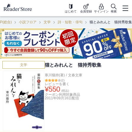
はじめて
会員登録
サインイン
検索
P(総合)
小説フロア
文学
詩・短歌・俳句
猫とみれんと 猫持秀歌集
猫とみれんと 猫持秀歌集
文学
寒川猫持(著)
/
文春文庫
(
2
)
レビューを書く
¥
550
(税込)
クーポン利用対象商品
2011年09月16日
配信