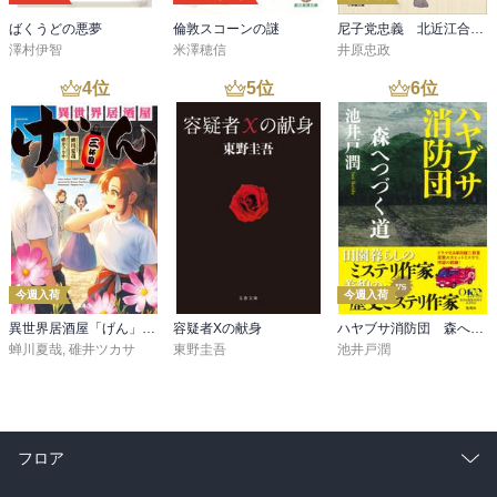
ばくうどの悪夢
倫敦スコーンの謎
尼子党忠義 北近江合戦心得〈八〉
澤村伊智
米澤穂信
井原忠政
4
位
5
位
6
位
今週入荷
今週入荷
異世界居酒屋「げん」三杯目
容疑者Xの献身
ハヤブサ消防団 森へつづく道
蝉川夏哉
,
碓井ツカサ
東野圭吾
池井戸潤
フロア