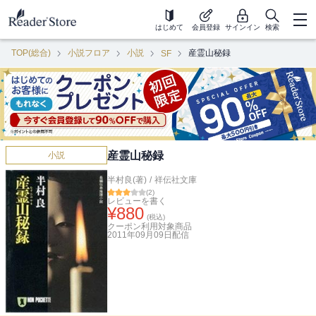
はじめて
会員登録
サインイン
検索
TOP(総合)
小説フロア
小説
産霊山秘録
SF
産霊山秘録
小説
半村良(著)
/
祥伝社文庫
(
2
)
レビューを書く
¥
880
(税込)
クーポン利用対象商品
2011年09月09日
配信