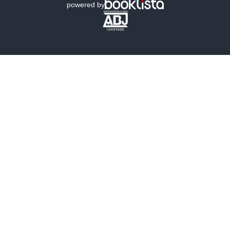
powered by
歴史・時代小説
文学
雑誌
グラビア写真集
ボーイズラブ
ティーンズラブ
人文・思想・歴史
社会・政治・法律
ビジネス・経済
サイエンス・テクノロジー
コンピュータ・情報
くらし・家庭
料理・酒
ファッション・美容・ダイエット
ホビー&カルチャー
スポーツ・アウトドア
地図・ガイド
エンターテイメント
芸術・アート
映画・音楽・演劇