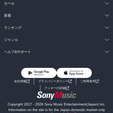
総合
コミック
セール
ラノベ
小説
総合
コミック
新着
雑誌・グラビア
ビジネス・実用
ラノベ
小説
総合
コミック
ランキング
BL・TL
雑誌・グラビア
ビジネス・実用
ラノベ
小説
総合
コミック
ジャンル
BL・TL
雑誌・グラビア
ビジネス・実用
ラノベ
小説
コミック
男性コミック
ヘルプ&サポート
BL・TL
雑誌・グラビア
ビジネス・実用
女性コミック
コミック誌
初めての方へ
ヘルプ
BL・TL
ライトノベル
男子向けラノベ
よくあるご質問
お問い合わせ
会社情報
プライバシーポリシー
ご利用条件
女子向けラノベ
小説
利用規約
クッキーの詳細
国内小説
海外小説
Copyright 2017 - 2026 Sony Music Entertainment(Japan) Inc.
ミステリー
SF
Information on the site is for the Japan domestic market only