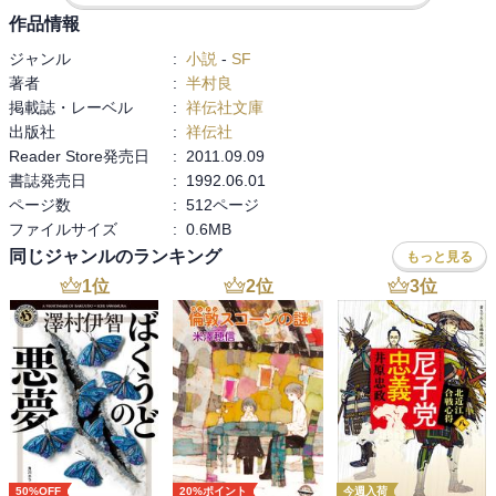
作品情報
人の祈りの欲望と宗教観など

ジャンル
:
小説
-
SF
いろいろつまっててお腹いっぱいです。

著者
:
半村良
　でも確かに。

掲載誌・レーベル
:
祥伝社文庫
なぜ人は自分の幸せだけを願い、

出版社
:
祥伝社
世界の幸せを願わないのか。

Reader Store発売日
:
2011.09.09
それは単に戦いと滅亡への道である。

書誌発売日
:
1992.06.01
ページ数
:
512ページ
ファイルサイズ
:
0.6MB
※気になった人物

同じジャンルのランキング
配給だけですごし、栄養失調で亡くなった裁判官

もっと見る
山口良忠 - Wikipedia https://share.google/rKmaA4K87N8i7nTI9
1
位
2
位
3
位
50%OFF
20%ポイント
今週入荷