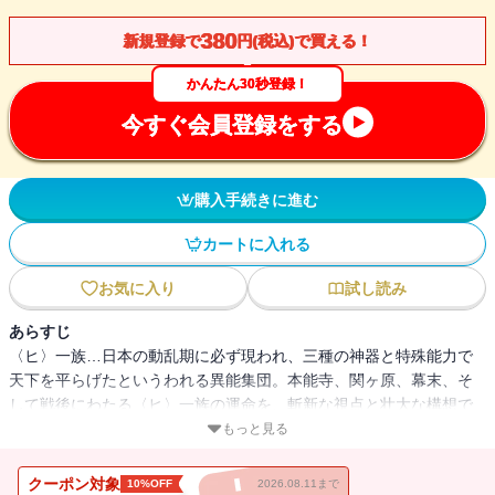
380
新規登録で
円(税込)で買える！
かんたん30秒登録！
今すぐ会員登録をする
購入手続きに進む
カートに入れる
お気に入り
試し読み
あらすじ
〈ヒ〉一族…日本の動乱期に必ず現われ、三種の神器と特殊能力で
天下を平らげたというわれる異能集団。本能寺、関ヶ原、幕末、そ
して戦後にわたる〈ヒ〉一族の運命を、斬新な視点と壮大な構想で
描き、第一回泉鏡花賞を受賞した著者渾身の傑作！
もっと見る
クーポン対象
10%OFF
2026.08.11まで