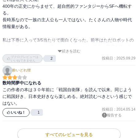
400年の正史にからませて、超自然的ファンタジーからSFへ機転す
る。

長時系なので一族の主人公も一人ではない。たくさんの人物や時代
情報量がある。

私は下巻に入って3/5当たりで面白くなった。前半はただロボットの
ように働くストーリーが進んでいくだけだが、後半は登場人物や作
続きを読む
者の意志が感じられる。

ブクログレビューは
投稿日
:
2025.09.29
2
戦争や人の愚かさの中で一族「ヒ」も変容していく。

いいねできません
オシラサマの存在と、幕末期、神の末裔であったヒも民も中の男尊
酔いどれ狸
女卑をテーマにしたところも良かった。

数時間夢中になれる
インカ帝国創建宇宙人説みたいなものが好きだった思春期を思い起
この作者の本は３０年前に「戦国自衛隊」を読んで以来。同じよう
こした。

に戦国好き、日本史好きなら楽しめる。絶対読むべきという感じで
でも終わり方があまり好きではなかったし、

はない。
個人的には「石の血脈」のほうがわかりやすく早めに盛り上がって
投稿日
:
2014.05.14
いいね！
1
好きでした。

報告する
反戦に乗せてセンシティブな反皇思想の登場人物がこうはっきり文
すべてのレビューを見る
章で批判する小説はなかなか見ない。
