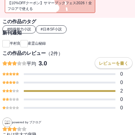
【10%OFFクーポン】サマーブックフェス2026！全
フロアで使える
この作品のタグ
#
特殊能力小説
#
日本SF小説
新刊通知
半村良
産霊山秘録
この作品のレビュー
（
2
件）
3.0
レビューを書く
平均
0
0
2
0
0
powered by ブクログ
これは壮大で突飛。
