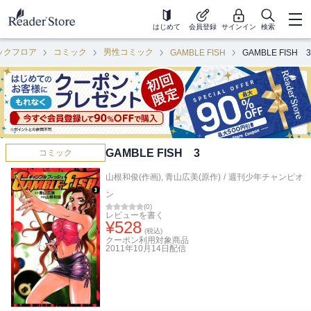
はじめて
会員登録
サインイン
検索
ックフロア
コミック
男性コミック
GAMBLE FISH
GAMBLE FISH 3
GAMBLE FISH 3
コミック
山根和俊(作画)
,
青山広美(原作)
/
週刊少年チャンピオ
ン
(
0
)
レビューを書く
¥
528
(税込)
クーポン利用対象商品
2011年10月14日
配信