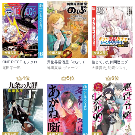
今週入荷
今週入荷
今週入荷
ONE PIECE モノクロ版 115
異世界居酒屋「のぶ」(22)
信じていた仲間達にダンジョン奥地で殺されかけたがギフト『無限ガチャ』でレベル９９９９の仲間達を手に入れて元パーティーメンバーと世界に復讐＆『ざまぁ！』します！（２３）
尾田栄一郎
蝉川夏哉
,
ヴァージニア二等兵
大前貴史
,
転
,
明鏡シスイ
,
ｔｅ
4
位
5
位
6
位
今週入荷
今週入荷
新着