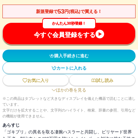
53
新規登録で
円(税込)で買える！
かんたん30秒登録！
今すぐ会員登録をする
購入手続きに進む
カートに入れる
お気に入り
試し読み
ほかの巻を見る
※この商品はタブレットなど大きなディスプレイを備えた機器で読むことに適し
ています。
文字だけを拡大することや、文字列のハイライト、検索、辞書の参照、引用など
の機能が使用できません。
あらすじ
「ゴキブリ」の異名を取る凄腕ハスラーと共闘し、ビリヤード世界