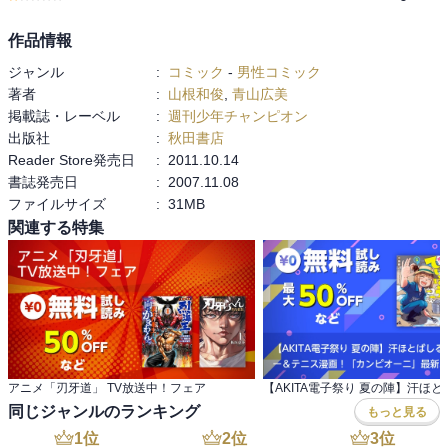
作品情報
ジャンル
:
コミック
-
男性コミック
著者
:
山根和俊
,
青山広美
掲載誌・レーベル
:
週刊少年チャンピオン
出版社
:
秋田書店
Reader Store発売日
:
2011.10.14
書誌発売日
:
2007.11.08
ファイルサイズ
:
31MB
関連する特集
アニメ「刃牙道」 TV放送中！フェア
同じジャンルのランキング
もっと見る
1
位
2
位
3
位