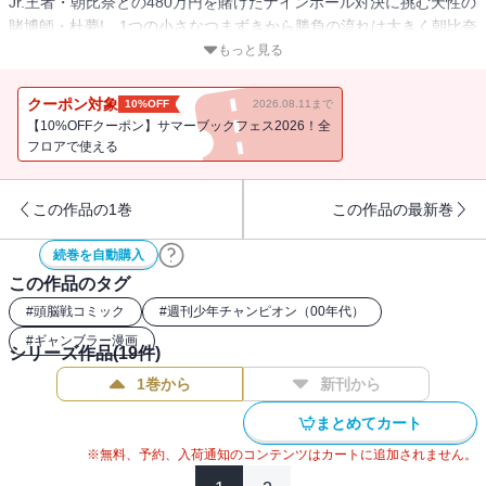
Jr.王者・朝比奈との480万円を賭けたナインボール対決に挑む天性の
賭博師・杜夢! 1つの小さなつまずきから勝負の流れは大きく朝比奈
に流れる!! ツキに見放された賭博師の秘策とは!?
もっと見る
クーポン対象
10%OFF
2026.08.11まで
【10%OFFクーポン】サマーブックフェス2026！全
フロアで使える
この作品の1巻
この作品の最新巻
続巻を自動購入
この作品のタグ
#
頭脳戦コミック
#
週刊少年チャンピオン（00年代）
#
ギャンブラー漫画
シリーズ作品(
19
件)
1巻から
新刊から
まとめてカート
※無料、予約、入荷通知のコンテンツはカートに追加されません。