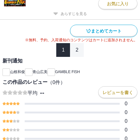
お気に入り
あらすじを見る
まとめてカート
※無料、予約、入荷通知のコンテンツはカートに追加されません。
1
2
新刊通知
山根和俊
青山広美
GAMBLE FISH
この作品のレビュー
（
0
件）
--
レビューを書く
平均
0
0
0
0
0