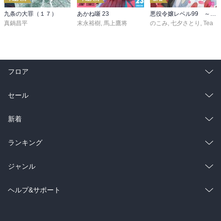
九条の大罪（１７）
あかね噺 23
悪役令嬢レベル99 ～私は裏ボスですが魔王ではありません～ その６
真鍋昌平
末永裕樹
,
馬上鷹将
のこみ
,
七夕さとり
,
Tea
フロア
総合
コミック
セール
ラノベ
小説
総合
コミック
新着
雑誌・グラビア
ビジネス・実用
ラノベ
小説
総合
コミック
ランキング
BL・TL
雑誌・グラビア
ビジネス・実用
ラノベ
小説
総合
コミック
ジャンル
BL・TL
雑誌・グラビア
ビジネス・実用
ラノベ
小説
コミック
男性コミック
ヘルプ&サポート
BL・TL
雑誌・グラビア
ビジネス・実用
女性コミック
コミック誌
初めての方へ
ヘルプ