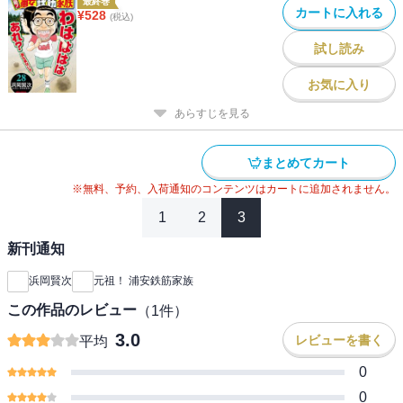
最終巻
カートに入れる
¥
528
(税込)
試し読み
お気に入り
あらすじを見る
まとめてカート
※無料、予約、入荷通知のコンテンツはカートに追加されません。
1
2
3
新刊通知
浜岡賢次
元祖！ 浦安鉄筋家族
この作品のレビュー
（
1
件）
3.0
レビューを書く
平均
0
0