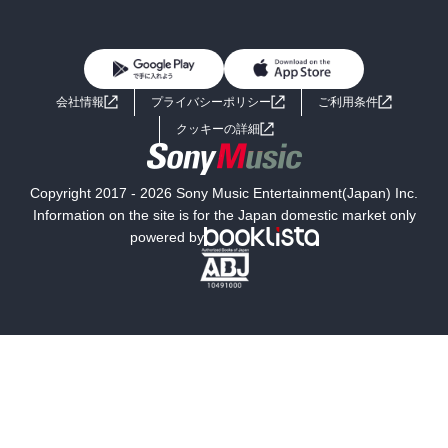
BL・TL
雑誌・グラビア
ビジネス・実用
女性コミック
コミック誌
初めての方へ
ヘルプ
BL・TL
ライトノベル
男子向けラノベ
よくあるご質問
お問い合わせ
会社情報
プライバシーポリシー
ご利用条件
女子向けラノベ
小説
利用規約
クッキーの詳細
国内小説
海外小説
Copyright 2017 - 2026 Sony Music Entertainment(Japan) Inc.
ミステリー
SF
Information on the site is for the Japan domestic market only
powered by
歴史・時代小説
文学
雑誌
グラビア写真集
ボーイズラブ
ティーンズラブ
人文・思想・歴史
社会・政治・法律
ビジネス・経済
サイエンス・テクノロジー