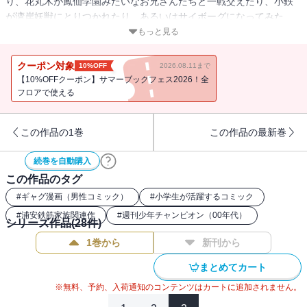
り、花丸木が鳳仙学園みたいなお兄さんたちと一戦交えたり、小鉄
が湾岸妖獣にとりつかれたり、あるいはサイボーグになってみた
り、あなたの健康をそこなうおそれは(たぶん)ありませんけど笑いす
もっと見る
ぎに注意してほしい抱腹絶倒おバカGAG!!
クーポン対象
10%OFF
2026.08.11まで
【10%OFFクーポン】サマーブックフェス2026！全
フロアで使える
この作品の1巻
この作品の最新巻
続巻を自動購入
この作品のタグ
#
ギャグ漫画（男性コミック）
#
小学生が活躍するコミック
#
浦安鉄筋家族関連作
#
週刊少年チャンピオン（00年代）
シリーズ作品(
28
件)
1巻から
新刊から
まとめてカート
※無料、予約、入荷通知のコンテンツはカートに追加されません。