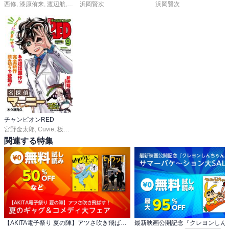
西修
,
漆原侑来
,
渡辺航
,
田中優吏
浜岡賢次
,
安部真弘
,
こうし
,
うらのりつ
浜岡賢次
,
川村拓
,
板垣巴留
,
チャンピオンRED
宮野金太郎
,
Cuvie
,
板垣恵介
,
尾松知和
,
浜岡賢次
,
林たかあき
,
車田正美
,
サイトウ
関連する特集
【AKITA電子祭り 夏の陣】アツさ吹き飛ばす！ 夏のギャグ＆コメディ大フェア