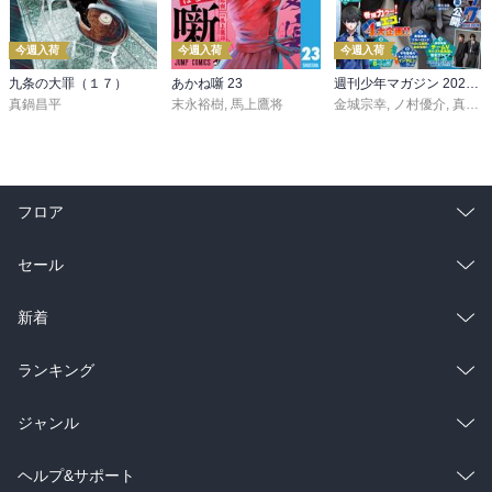
今週入荷
今週入荷
今週入荷
九条の大罪（１７）
あかね噺 23
週刊少年マガジン 2026年36・37号[2026年8月5日発売]
真鍋昌平
末永裕樹
,
馬上鷹将
金城宗幸
,
ノ村優介
,
真島ヒロ
フロア
総合
コミック
セール
ラノベ
小説
総合
コミック
新着
雑誌・グラビア
ビジネス・実用
ラノベ
小説
総合
コミック
ランキング
BL・TL
雑誌・グラビア
ビジネス・実用
ラノベ
小説
総合
コミック
ジャンル
BL・TL
雑誌・グラビア
ビジネス・実用
ラノベ
小説
コミック
男性コミック
ヘルプ&サポート