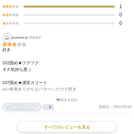
1
0
0
powered by ブクログ
好き

332固め★フグフグ

オチ気持ち悪ぅ

337固め★浦安カリート

wii+春巻ありがちなパターンだけど好き

続きを読む
340固め★バイオインフェルノ

ブクログレビューは
投稿日
:
2010.05.08
0
ある意味バキねた
いいねできません
すべてのレビューを見る