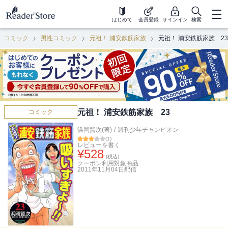
はじめて
会員登録
サインイン
検索
コミック
男性コミック
元祖！ 浦安鉄筋家族
元祖！ 浦安鉄筋家族 23
元祖！ 浦安鉄筋家族 23
コミック
浜岡賢次(著)
/
週刊少年チャンピオン
(
1
)
レビューを書く
¥
528
(税込)
クーポン利用対象商品
2011年11月04日
配信