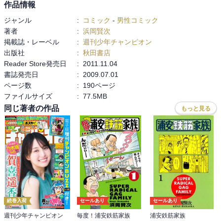
作品情報
ジャンル
:
コミック
-
男性コミック
著者
:
浜岡賢次
掲載誌・レーベル
:
週刊少年チャンピオン
出版社
:
秋田書店
Reader Store発売日
:
2011.11.04
書誌発売日
:
2009.07.01
ページ数
:
190ページ
ファイルサイズ
:
77.5MB
同じ著者の作品
もっと見る
続巻入荷
セールあり
セールあり
週刊少年チャンピオン
毎度！浦安鉄筋家族
浦安鉄筋家族