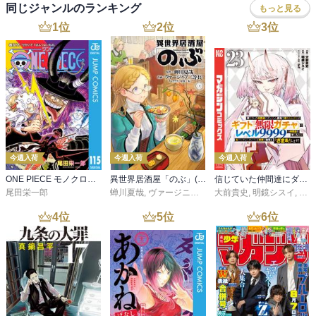
同じジャンルのランキング
もっと見る
1
位
2
位
3
位
今週入荷
今週入荷
今週入荷
ONE PIECE モノクロ版 115
異世界居酒屋「のぶ」(22)
信じていた仲間達にダンジョン奥地で殺されかけたがギフト『無限ガチャ』でレベル９９９９の仲間達を手に入れて元パーティーメンバーと世界に復讐＆『ざまぁ！』します！（２３）
尾田栄一郎
蝉川夏哉
,
ヴァージニア二等兵
大前貴史
,
転
,
明鏡シスイ
,
ｔｅ
4
位
5
位
6
位