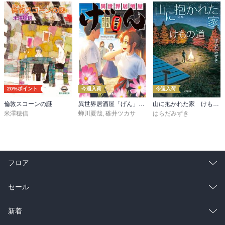
20%ポイント
今週入荷
今週入荷
倫敦スコーンの謎
異世界居酒屋「げん」三杯目
山に抱かれた家 けもの道
米澤穂信
蝉川夏哉
,
碓井ツカサ
はらだみずき
フロア
総合
コミック
セール
ラノベ
小説
総合
コミック
新着