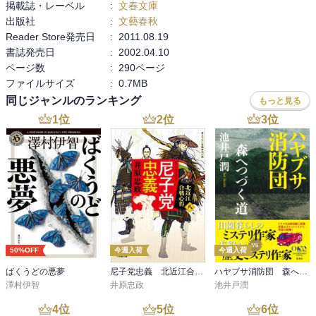
掲載誌・レーベル
:
文春文庫
出版社
:
文藝春秋
Reader Store発売日
:
2011.08.19
書誌発売日
:
2002.04.10
ページ数
:
290ページ
ファイルサイズ
:
0.7MB
同じジャンルのランキング
もっと見る
1
位
2
位
3
位
50%OFF
今週入荷
今週入荷
ばくうどの悪夢
尼子党忠義 北近江合戦心得〈八〉
ハヤブサ消防団 森へつづく道
澤村伊智
井原忠政
池井戸潤
4
位
5
位
6
位