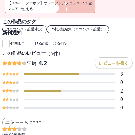
収める。きめ細かに官能の世界を描き続けてきた著者ならではの短
【10%OFFクーポン】サマーブックフェス2026！全
篇集。
フロアで使える
この作品のタグ
#
ロマンス・恋愛小説
#
小説短編集（ロマンス・恋愛）
新刊通知
小池真理子
ひるの幻 よるの夢
この作品のレビュー
（
5
件）
4.2
レビューを書く
平均
3
0
2
0
0
powered by ブクログ
6篇の短編集。
