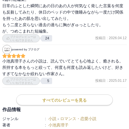
日常のふとした瞬間にあの日のあの人が何気なく発した言葉を何度
も反芻してみたり、休日のベッドの中で微睡みながら一度だけ関係
を持ったあの肌を思い出してみたり。

もう二度と戻らない過去の過ちに胸がぎゅっとしたり。

ブクログレビューは
投稿日
:
2026.04.12
24
いいねできません
powered by ブクログ
小池真理子さんの小説は、読んでいてとても心地よく、癒される。
所持する本をもっと絞って、何度も何度も読み返したいけど、好き
すぎてなかなか絞れない作家さん。
ブクログレビューは
投稿日
:
2025.01.17
5
いいねできません
すべてのレビューを見る
作品情報
ジャンル
:
小説
-
ロマンス・恋愛小説
著者
:
小池真理子