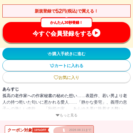
52
新規登録で
円(税込)で買える！
かんたん30秒登録！
今すぐ会員登録をする
購入手続きに進む
カートに入れる
お気に入り
あらすじ
孤高の老作家への作家秘書の秘めた想い……表題作、若い男より老
人の持つ乾いた匂いに惹かれる愛人……「静かな妾宅」、義理の息
子への激しい肉欲……「秋桜の家」、あらゆる美に執着する醜い
男……「彼なりの美学」、年下の青年の力強い手の感触に惹かれて
もっと見る
ゆく中年女性……「シャンプーボーイ」。単純な性愛だけではな
い、男女のひそやかで強烈なエロティシズムの世界を描いた６篇を
クーポン対象
10%OFF
2026.08.11まで