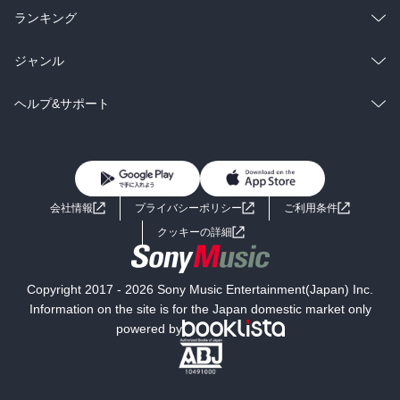
雑誌・グラビア
ビジネス・実用
ラノベ
小説
総合
コミック
ランキング
BL・TL
雑誌・グラビア
ビジネス・実用
ラノベ
小説
総合
コミック
ジャンル
BL・TL
雑誌・グラビア
ビジネス・実用
ラノベ
小説
コミック
男性コミック
ヘルプ&サポート
BL・TL
雑誌・グラビア
ビジネス・実用
女性コミック
コミック誌
初めての方へ
ヘルプ
BL・TL
ライトノベル
男子向けラノベ
よくあるご質問
お問い合わせ
会社情報
プライバシーポリシー
ご利用条件
女子向けラノベ
小説
利用規約
クッキーの詳細
国内小説
海外小説
Copyright 2017 - 2026 Sony Music Entertainment(Japan) Inc.
ミステリー
SF
Information on the site is for the Japan domestic market only
powered by
歴史・時代小説
文学
雑誌
グラビア写真集