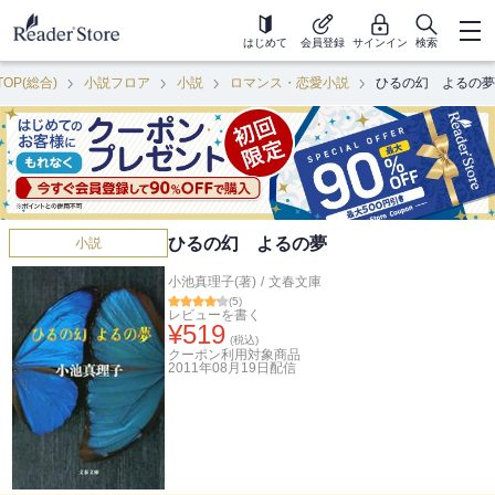
はじめて
会員登録
サインイン
検索
TOP(総合)
小説フロア
小説
ロマンス・恋愛小説
ひるの幻 よるの夢
ひるの幻 よるの夢
小説
小池真理子(著)
/
文春文庫
(
5
)
レビューを書く
¥
519
(税込)
クーポン利用対象商品
2011年08月19日
配信