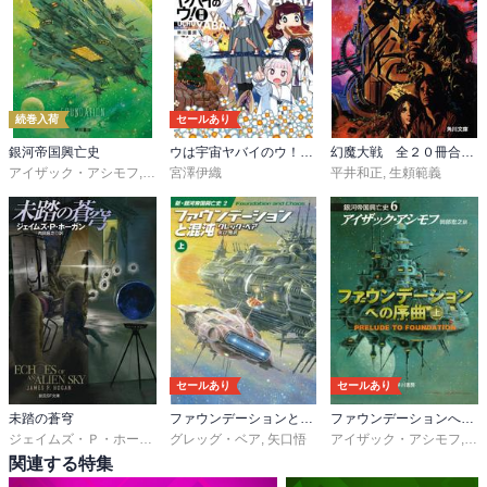
続巻入荷
セールあり
銀河帝国興亡史
ウは宇宙ヤバイのウ！〔新版〕
幻魔大戦 全２０冊合本版
アイザック・アシモフ
,
岡部宏之
宮澤伊織
平井和正
,
生頼範義
セールあり
セールあり
未踏の蒼穹
ファウンデーションと混沌
ファウンデーションへの序曲
ジェイムズ・Ｐ・ホーガン
,
グレッグ・ベア
内田昌之
,
矢口悟
アイザック・アシモフ
,
岡
関連する特集