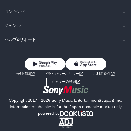
雑誌・グラビア
ビジネス・実用
ラノベ
小説
総合
コミック
ランキング
BL・TL
雑誌・グラビア
ビジネス・実用
ラノベ
小説
総合
コミック
ジャンル
BL・TL
雑誌・グラビア
ビジネス・実用
ラノベ
小説
コミック
男性コミック
ヘルプ&サポート
BL・TL
雑誌・グラビア
ビジネス・実用
女性コミック
コミック誌
初めての方へ
ヘルプ
BL・TL
ライトノベル
男子向けラノベ
よくあるご質問
お問い合わせ
会社情報
プライバシーポリシー
ご利用条件
女子向けラノベ
小説
利用規約
クッキーの詳細
国内小説
海外小説
Copyright 2017 - 2026 Sony Music Entertainment(Japan) Inc.
ミステリー
SF
Information on the site is for the Japan domestic market only
powered by
歴史・時代小説
文学