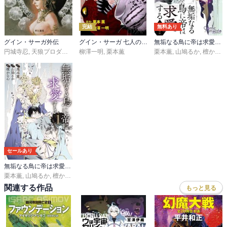
完結
無料あり
グイン・サーガ外伝
グイン・サーガ 七人の魔道師
無垢なる鳥に帝は求愛する
円城寺忍
,
天狼プロダクション
柳澤一明
,
栗本薫
栗本薫
,
山鳩るか
,
檀からん
セールあり
無垢なる鳥に帝は求愛する【コミックス版】【ストア限定特典付き】
栗本薫
,
山鳩るか
,
檀からん
関連する作品
もっと見る