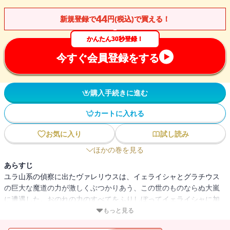
44
新規登録で
円(税込)で買える！
かんたん30秒登録！
今すぐ会員登録をする
購入手続きに進む
カートに入れる
お気に入り
試し読み
ほかの巻を見る
あらすじ
ユラ山系の偵察に出たヴァレリウスは、イェライシャとグラチウス
の巨大な魔道の力が激しくぶつかりあう、この世のものならぬ大嵐
に遭遇した。おのれの力のすべてをふりしぼってイェライシャに加
勢し、グラチウスを退けたヴァレリウスだが、再会したスカールか
もっと見る
ら、グインはすでに出立したと聞かされ衝撃を受ける。そのころグ