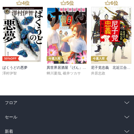
4
位
5
位
6
位
50%OFF
今週入荷
今週入荷
ばくうどの悪夢
異世界居酒屋「げん」三杯目
尼子党忠義 北近江合戦心得〈八〉
澤村伊智
蝉川夏哉
,
碓井ツカサ
井原忠政
フロア
総合
コミック
セール
ラノベ
小説
総合
コミック
新着