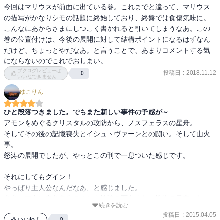
今回はマリウスが前面に出ている巻。これまでと違って、マリウス
の描写がかなりシモの話題に終始しており、終盤では食傷気味に。
こんなにあからさまにしつこく書かれると引いてしまうなあ。この
巻の位置付けは、今後の展開に対して結構ポイントになるはずなん
だけど、ちょっとやだなあ。と言うことで、あまりコメントする気
にならないのでこれでおしまい。
ブクログレビューは
投稿日
:
2018.11.12
0
いいねできません
ゆこりん
ひと段落つきました。でもまた新しい事件の予感が～
アモンをめぐるクリスタルの攻防から、ノスフェラスの星舟。

そしてその後の記憶喪失とイシュトヴァーンとの闘い。そして山火
事。

怒涛の展開でしたが、やっとこの刊で一息ついた感じです。

それにしてもグイン！

やっぱり主人公なんだなあ、と感じました。

多分、本人は自分自身のことを地味で面白くない性格の目立たない
続きを読む
オジサンだと（豹頭だけど）と思っていると思うのですが、気がつ
投稿日
:
2015.04.05
けば世界が彼を中心にまわっています。これだけ個性的で魅力的な
いいね！
0