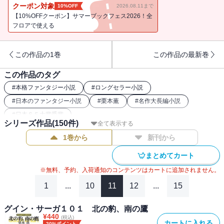
インは、リンダに会うべくパロへ向かう途中にあり、彼の傍らには
クーポン対象
10%OFF
2026.08.11まで
同行するマリウスの姿があった。（※電子書籍版には口絵・挿絵が
【10%OFFクーポン】サマーブックフェス2026！全
収録されておりません）
フロアで使える
この作品の1巻
この作品の最新巻
この作品のタグ
#
本格ファンタジー小説
#
ロングセラー小説
#
日本のファンタジー小説
#
栗本薫
#
名作大長編小説
#
日本ＳＦ大賞受賞
シリーズ作品(
150
件)
全て表示する
1巻から
新刊から
まとめてカート
※無料、予約、入荷通知のコンテンツはカートに追加されません。
1
...
10
11
12
...
15
グイン・サーガ１０１ 北の豹、南の鷹
¥
440
(税込)
カートに入れる
20%ポイント