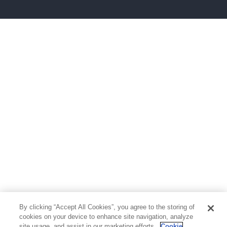
雑誌
グラビア写真集
ボーイズラブ
ティーンズラブ
人文・思想・歴史
社会・政治・法律
ビジネス・経済
サイエンス・テクノロジー
コンピュータ・情報
くらし・家庭
料理・酒
ファッション・美容・ダイエット
ホビー&カルチャー
スポーツ・アウトドア
地図・ガイド
エンターテイメント
芸術・アート
映画・音楽・演劇
By clicking “Accept All Cookies”, you agree to the storing of
写真集
教養
cookies on your device to enhance site navigation, analyze
site usage, and assist in our marketing efforts.
Cookie