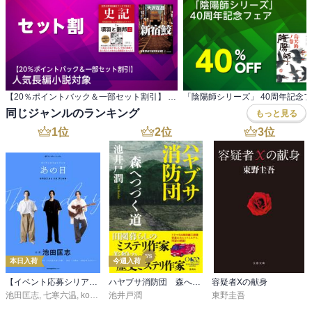
【20％ポイントバック＆一部セット割引】 人気長編小説対象
「陰陽師シリーズ」 40周年記念
同じジャンルのランキング
もっと見る
1
位
2
位
3
位
本日入荷
今週入荷
【イベント応募シリアルコード付】池田匡志出演・オーディオフォトブック「あの日」SPECIAL EDITION（音声／動画付）
ハヤブサ消防団 森へつづく道
容疑者Xの献身
池田匡志
,
七寒六温
,
konoko58
池井戸潤
,
村崎キコ
東野圭吾