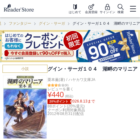
はじめて
会員登録
サインイン
検索
説
ファンタジー
グイン・サーガ
グイン・サーガ１０４ 湖畔のマリニア
グイン・サーガ１０４ 湖畔のマリニア
小説
栗本薫(著)
/
ハヤカワ文庫JA
(
9
)
レビューを書く
¥
440
(税込)
2026.8.13
まで
20%ポイント
88
ポイント(
20
%還元)
クーポン利用対象商品
2012年08月31日
配信