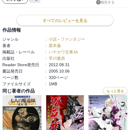
報告する
多くのキャラクターたちがいるにもかかわらず、グインサーガの主
人公はただひとりグインなのですね。本人の地味さと反比例して、
抜群の存在感があります。

すべてのレビューを見る
作品情報
グインがケイロニアの人々と再会するのは、まだまだずっと先にな
りますが、

ジャンル
:
小説
-
ファンタジー
もうしばらくグインの旅を見守ってゆきたいと思います。

著者
:
栗本薫
掲載誌・レーベル
:
ハヤカワ文庫JA
それにしてもマリウス……（苦笑）

出版社
:
早川書房
自由すぎます。最近のくだりを読んで、かれを見直したところもあ
Reader Store発売日
:
2012.08.31
ったし、えぇぇ？と思ったところもあったり。まあ、飽きない人だ
書誌発売日
:
2005.10.06
と思います。旦那さんにしたいとは絶対に思いませんが。
ページ数
:
320ページ
ファイルサイズ
:
1MB
同じ著者の作品
もっと見る