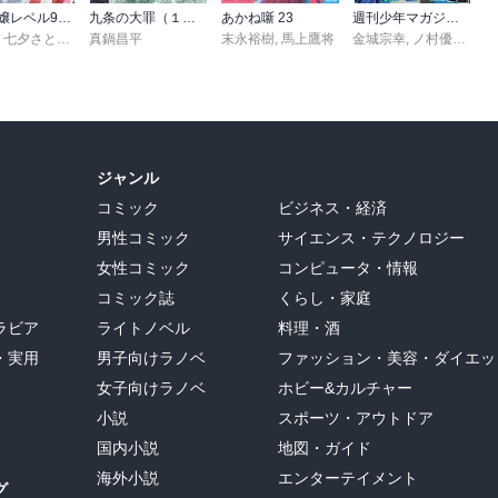
悪役令嬢レベル99 ～私は裏ボスですが魔王ではありません～ その６
九条の大罪（１７）
あかね噺 23
週刊少年マガジン 2026年36・37号[2026年8月5日発売]
,
七夕さとり
,
転
,
Tea
真鍋昌平
末永裕樹
,
馬上鷹将
金城宗幸
,
ノ村優介
,
真
ジャンル
コミック
ビジネス・経済
男性コミック
サイエンス・テクノロジー
女性コミック
コンピュータ・情報
コミック誌
くらし・家庭
ラビア
ライトノベル
料理・酒
・実用
男子向けラノベ
ファッション・美容・ダイエッ
女子向けラノベ
ホビー&カルチャー
小説
スポーツ・アウトドア
国内小説
地図・ガイド
海外小説
エンターテイメント
グ