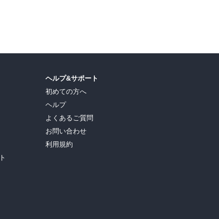
島ヒロ
,
宮島礼吏
,
新川直司
,
久世蘭
,
田中ドリル
,
御手元
,
吉河美希
,
鈴木央
,
ヒロユキ
,
ヘルプ&サポート
初めての方へ
ヘルプ
よくあるご質問
お問い合わせ
利用規約
ト