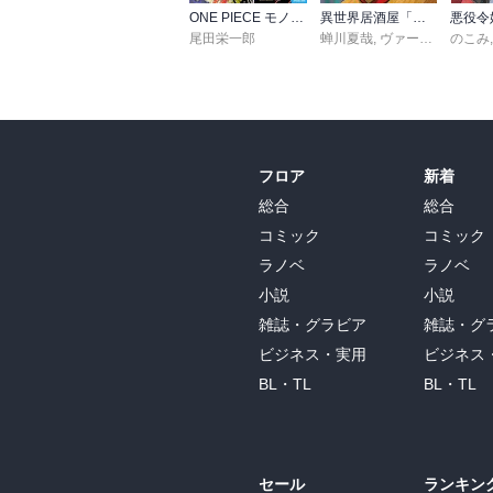
ONE PIECE モノクロ版 115
異世界居酒屋「のぶ」(22)
尾田栄一郎
蝉川夏哉
,
ヴァージニア二等兵
のこみ
フロア
新着
総合
総合
コミック
コミック
ラノベ
ラノベ
小説
小説
雑誌・グラビア
雑誌・グ
ビジネス・実用
ビジネス
BL・TL
BL・TL
セール
ランキン