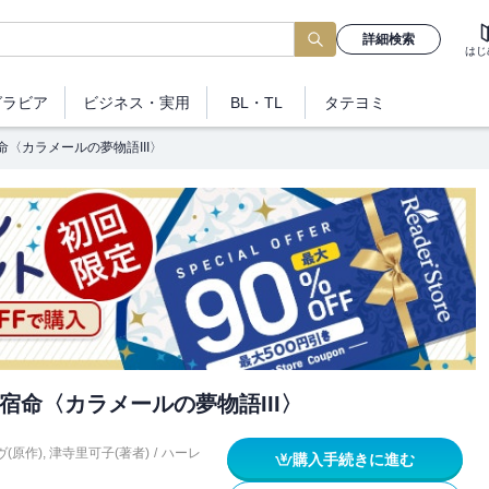
詳細検索
はじ
グラビア
ビジネス
・実用
BL・TL
タテヨミ
〈カラメールの夢物語III〉
宿命〈カラメールの夢物語III〉
(原作)
,
津寺里可子(著者)
/
ハーレ
購入手続きに進む