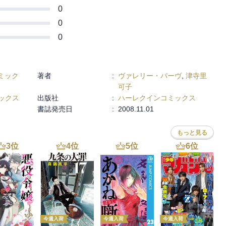
0
0
0
ミック
著者
:
ヴァレリー・パーヴ
,
津寺里
可子
ックス
出版社
:
ハーレクインコミックス
書誌発売日
:
2008.11.01
もっと見る
3
位
4
位
5
位
6
位
今週入荷
今週入荷
今週入荷