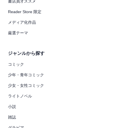
書店員オススメ
Reader Store 限定
メディア化作品
厳選テーマ
ジャンルから探す
コミック
少年・青年コミック
少女・女性コミック
ライトノベル
小説
雑誌
グラビア