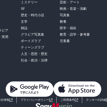
ミステリー
芸術・アート
SF
映画・音楽・演劇
歴史・時代小説
写真集
文学
教養
雑誌
医学・福祉
ラビア
グラビア写真集
教育・語学・参考書
・実用
ボーイズラブ
児童書
ティーンズラブ
人文・思想・歴史
社会・政治・法律
会社情報
プライバシーポリシー
ご利用条件
クッキーの詳細