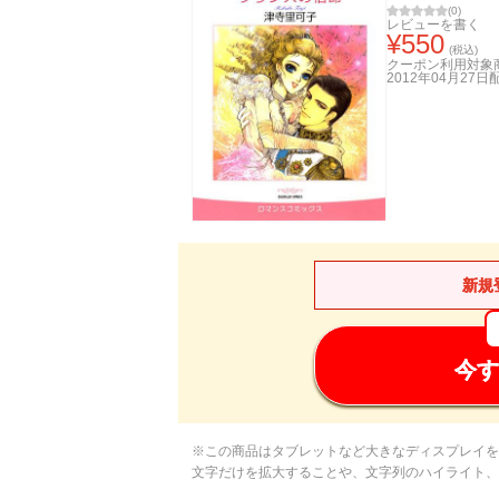
(
0
)
レビューを書く
¥
550
(税込)
クーポン利用対象
2012年04月27日
新規
今す
※この商品はタブレットなど大きなディスプレイを
文字だけを拡大することや、文字列のハイライト、