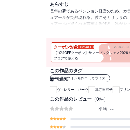
あらすじ
長年の夢であるペンション経営のため、カ
ュアールが突然現れる。彼こそカリッサの
ュアールは驚くべき言葉を告げる。私がや
て・・・!?
クーポン対象
10%OFF
2026.08.
【10%OFFクーポン】サマーブックフェス2026
フロアで使える
この作品のタグ
#
ハーレクイン名作コミカライズ
新刊通知
ヴァレリー・パーヴ
津寺里可子
プリン
この作品のレビュー
（
0
件）
--
平均