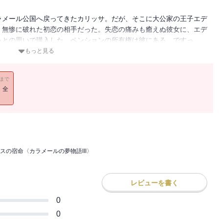
ラメール公国へ戻ってきたカリッサ。だが、そこに大公家の王子エデ
、無惨に破れた初恋の相手だった。失恋の痛みも癒えぬ彼女に、エデ
っとの思いで購入した、ペンションの所有権は彼にある、ですっ
もっと見る
11まで
！全
スの宿命〈カラメールの夢物語III〉
レビューを書く
0
0