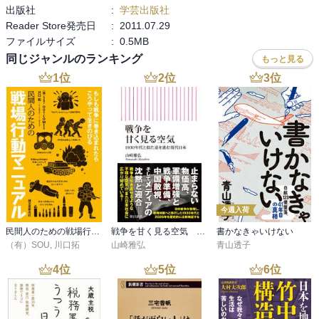
出版社
:
学芸出版社
Reader Store発売日
:
2011.07.29
ファイルサイズ
:
0.5MB
同じジャンルのランキング
もっと見る
1
位
2
位
3
位
今週入荷
民間人のための戦場行動マニュアル
戦争を甘く見る空気 1930年代と似た道を進む現代日本
書かなきゃいけない
（有）SOU
,
川口拓
山崎雅弘
青山透子
4
位
5
位
6
位