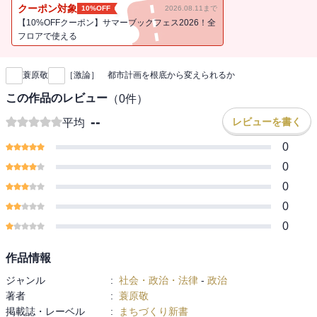
集、執筆中の蓑原敬さんを迎え、行政の現場の方々にも多く参加頂
クーポン対象
10%OFF
2026.08.11まで
き、改革の方向と、実現のためのプロセスを議論した。本書は、そ
【10%OFFクーポン】サマーブックフェス2026！全
の記録である。
フロアで使える
新刊通知
蓑原敬
［激論］ 都市計画を根底から変えられるか
この作品のレビュー
（
0
件）
--
レビューを書く
平均
0
0
0
0
0
作品情報
ジャンル
:
社会・政治・法律
-
政治
著者
:
蓑原敬
掲載誌・レーベル
:
まちづくり新書