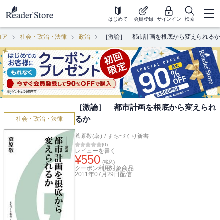
はじめて
会員登録
サインイン
検索
ロア
社会・政治・法律
政治
［激論］ 都市計画を根底から変えられるか
［激論］ 都市計画を根底から変えられ
るか
社会・政治・法律
蓑原敬(著)
/
まちづくり新書
(
0
)
レビューを書く
¥
550
(税込)
クーポン利用対象商品
2011年07月29日
配信