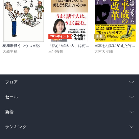
20%ポイント
新着
税務署員うつうつ日記
「話が面白い人」は何をどう読んでいるのか（新潮新書）
日本を地獄に変えた竹中平蔵の構造改革～なぜ我々の生活は苦しいのか？
大蔵主税
三宅香帆
大村大次郎
フロア
総合
コミック
セール
ラノベ
小説
総合
コミック
新着
雑誌・グラビア
ビジネス・実用
ラノベ
小説
総合
コミック
ランキング