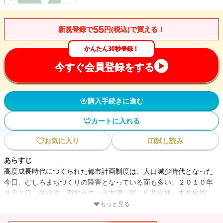
55
新規登録で
円(税込)で買える！
かんたん30秒登録！
今すぐ会員登録をする
購入手続きに進む
カートに入れる
お気に入り
試し読み
あらすじ
高度成長時代につくられた都市計画制度は、人口減少時代となった
今日、むしろまちづくりの障害となっている面も多い。２０１０年
９月６日、佐藤滋、西村幸夫、大方潤一郎、広井良典、中井検裕、
中村文彦、小川富由、若林祥文、木下眞男らを糾合し、『都市計
もっと見る
画 根底から見なおし新たな挑戦へ』（２０１１年１月発行）を編