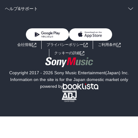
BL・TL
雑誌・グラビア
ビジネス・実用
ラノベ
小説
コミック
男性コミック
ヘルプ&サポート
BL・TL
雑誌・グラビア
ビジネス・実用
女性コミック
コミック誌
初めての方へ
ヘルプ
BL・TL
ライトノベル
男子向けラノベ
よくあるご質問
お問い合わせ
会社情報
プライバシーポリシー
ご利用条件
女子向けラノベ
小説
利用規約
クッキーの詳細
国内小説
海外小説
Copyright 2017 - 2026 Sony Music Entertainment(Japan) Inc.
ミステリー
SF
Information on the site is for the Japan domestic market only
powered by
歴史・時代小説
文学
雑誌
グラビア写真集
ボーイズラブ
ティーンズラブ
人文・思想・歴史
社会・政治・法律