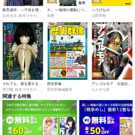
完結
完結
教育虐待 ―子供を壊す「教育熱心」な親たち
チ。 ―地球の運動について―【単話】
へうげもの
石井光太
,
鈴木マサカズ
,
ワダユウキ
魚豊
山田芳裕
予約
それでも、親を愛する子供たち
歴史群像
アンゴルモア 元寇合戦記 博多編
押川剛
,
鈴木マサカズ
,
うえのともや
歴史群像編集部
たかぎ七彦
関連する特集