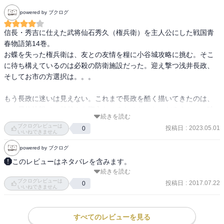
powered by ブクログ
信長・秀吉に仕えた武将仙石秀久（権兵衛）を主人公にした戦国青
春物語第14巻。

お蝶を失った権兵衛は、友との友情を糧に小谷城攻略に挑む。そこ
に待ち構えているのは必殺の防衛施設だった。迎え撃つ浅井長政、
そしてお市の方選択は。。。

もう長政に迷いは見えない。これまで長政を酷く描いてきたのは、
この最終決戦での超然さを際立たせるためだったのだろうか。一時
続きを読む
は長政を支配下に置いていたようにも見えたお市の方すら、かすん
ブクログレビューは
投稿日
:
2023.05.01
0
で見える。
いいねできません
powered by ブクログ
このレビューはネタバレを含みます。
続きを読む
第一関門である大手門を突破したセンゴクら秀吉軍。竹中半兵衛は
ブクログレビューは
センゴク、可児才蔵、藤堂高虎ら先駆けに城攻めの計を授けるが、
投稿日
:
2017.07.22
0
いいねできません
藤堂とセンゴクが衝突する事態になってしまう。城攻めの最中に内
部分裂の危機を迎えた秀吉軍だが、はたしてその苦境をいかにして
突破するのか!!（Amazon紹介より）
すべてのレビューを見る