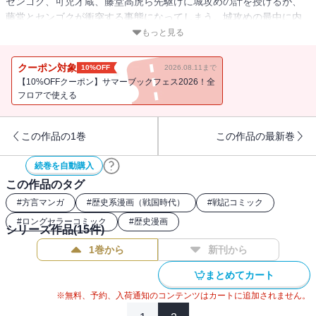
センゴク、可児才蔵、藤堂高虎ら先駆けに城攻めの計を授けるが、
藤堂とセンゴクが衝突する事態になってしまう。城攻めの最中に内
部分裂の危機を迎えた秀吉軍だが、はたしてその苦境をいかにして
もっと見る
突破するのか!!
クーポン対象
10%OFF
2026.08.11まで
【10%OFFクーポン】サマーブックフェス2026！全
フロアで使える
この作品の1巻
この作品の最新巻
続巻を自動購入
この作品のタグ
#
方言マンガ
#
歴史系漫画（戦国時代）
#
戦記コミック
#
ロングセラーコミック
#
歴史漫画
シリーズ作品(
15
件)
1巻から
新刊から
まとめてカート
※無料、予約、入荷通知のコンテンツはカートに追加されません。