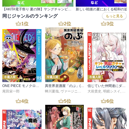
【AKITA電子祭り 夏の陣】ヤングチャンピオン ＆チャンピオンRED男性向けコミック準新作フェア
同じジャンルのランキング
もっと見る
1
位
2
位
3
位
今週入荷
今週入荷
今週入荷
ONE PIECE モノクロ版 115
異世界居酒屋「のぶ」(22)
信じていた仲間達にダンジョン奥地で殺されかけたがギフト『無限ガチャ』でレベル９９９９の仲間達を手に入れて元パーティーメンバーと世界に復讐＆『ざまぁ！』します！（２３）
尾田栄一郎
蝉川夏哉
,
ヴァージニア二等兵
大前貴史
,
転
,
明鏡シスイ
,
ｔｅ
4
位
5
位
6
位