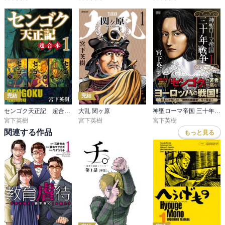
完結
完結
センゴク天正記 超合本版
大乱 関ヶ原
神聖ローマ帝国 三十年戦争
宮下英樹
宮下英樹
宮下英樹
関連する作品
もっと見る