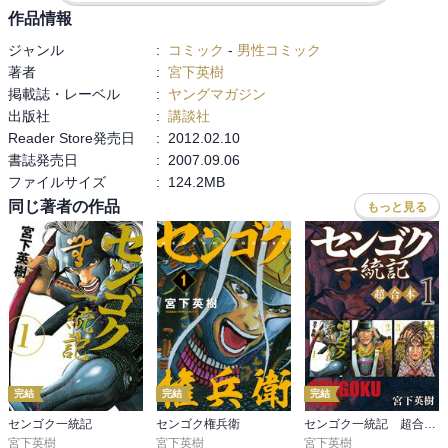
作品情報
ジャンル
:
コミック
-
男性コミック
著者
:
宮下英樹
掲載誌・レーベル
:
ヤングマガジン
出版社
:
講談社
Reader Store発売日
:
2012.02.10
書誌発売日
:
2007.09.06
ファイルサイズ
:
124.2MB
同じ著者の作品
もっと見る
完結
完結
完結
センゴク一統記
センゴク権兵衛
センゴク一統記 超合本版
宮下英樹
宮下英樹
宮下英樹