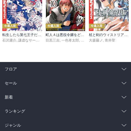
今週入荷
今週入荷
今週入荷
転生したら第七王子だったので、気ままに魔術を極めます（２４）
町人Ａは悪役令嬢をどうしても救いたい ～どぶと空と氷の姫君～１０【電子書店共通特典イラスト付】
杖と剣のウィストリア（１６）
石沢庸介
,
謙虚なサークル
,
メル。
目黒三吉
,
一色孝太郎
,
Parum
大森藤ノ
,
青井聖
フロア
総合
コミック
セール
ラノベ
小説
総合
コミック
新着
雑誌・グラビア
ビジネス・実用
ラノベ
小説
総合
コミック
ランキング
BL・TL
雑誌・グラビア
ビジネス・実用
ラノベ
小説
総合
コミック
ジャンル