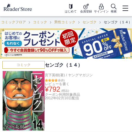
はじめて
会員登録
サインイン
検索
コミックフロア
コミック
男性コミック
センゴク
センゴク（１４）
センゴク（１４）
コミック
宮下英樹(著)
/
ヤングマガジン
(
6
)
レビューを書く
¥
792
(税込)
クーポン利用対象商品
2012年02月10日
配信