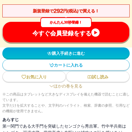
292
新規登録で
円(税込)で買える！
かんたん30秒登録！
今すぐ会員登録をする
購入手続きに進む
カートに入れる
お気に入り
試し読み
ほかの巻を見る
※この商品はタブレットなど大きなディスプレイを備えた機器で読むことに適し
ています。
文字だけを拡大することや、文字列のハイライト、検索、辞書の参照、引用など
の機能が使用できません。
あらすじ
第一関門である大手門を突破したセンゴクら秀吉軍。竹中半兵衛は