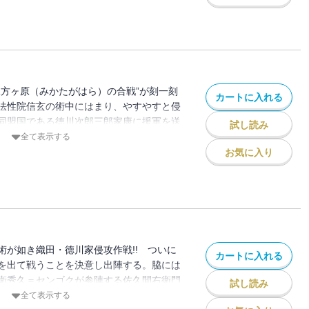
をもつ武田軍団が怒濤（どとう）の侵攻を
みかたがはら）の合戦”が始まる――。
三方ヶ原（みかたがはら）の合戦”が刻一刻
カートに入れる
法性院信玄の術中にはまり、やすやすと侵
同盟国である徳川次郎三郎家康に援軍を送
試し読み
籐吉郎隊を離れた仙石権兵衛秀久＝センゴ
全て表示する
を戦い抜いてきた史上最強の軍団、武田軍
お気に入り
たのか。センゴクは現在の静岡県浜松市三
もに戦うことになる――。
術が如き織田・徳川家侵攻作戦!! ついに
カートに入れる
を出て戦うことを決意し出陣する。脇には
衛秀久＝センゴクが参陣する佐久間右衛門
試し読み
相対するは山県三郎兵衛昌景、馬場美濃守
全て表示する