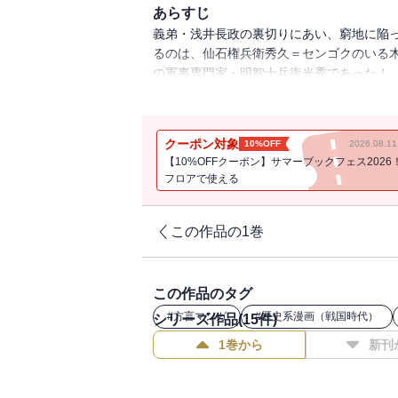
あらすじ
義弟・浅井長政の裏切りにあい、窮地に陥
るのは、仙石権兵衛秀久＝センゴクのいる
の軍事専門家・明智十兵衛光秀であった！ 
を迎え撃て！ “金ヶ崎の退（の）き口”凄絶な
クーポン対象
10%OFF
2026.08.
【10%OFFクーポン】サマーブックフェス2026
フロアで使える
この作品の1巻
この作品のタグ
#
方言マンガ
#
歴史系漫画（戦国時代）
シリーズ作品(
15
件)
1巻から
新刊