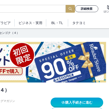
詳細検索
はじ
グラビア
ビジネス
・実用
BL・TL
タテヨミ
センゴク（４）
４）
ングマガジン
購入手続きに進む