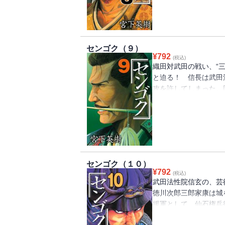
法性院信玄。不敗神話
開始し、“三方ヶ原（
センゴク（９）
¥
792
(税込)
織田対武田の戦い、“
と迫る！ 信長は武田
攻を許してしまった。
るが、そのなかに羽柴
クがいた。戦国期百年
とはいかなる軍隊だっ
方原にて、徳川軍とと
センゴク（１０）
¥
792
(税込)
武田法性院信玄の、芸
徳川次郎三郎家康は城
援軍として、仙石権兵
尉信盛隊が付き添う。