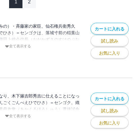
1
2
みの）・斉藤家の家臣、仙石権兵衛秀久
カートに入れる
でひさ）＝センゴクは、落城寸前の稲葉山
織田上総介信長（おだかずさのすけのぶな
試し読み
茫然自失となるが、幼なじみ・侍女のお蝶と
全て表示する
に、織田軍団に囲まれた城から決死の脱出
お気に入り
たして生き残れることはできるのか!?
なり、木下籐吉郎秀吉に仕えることになっ
カートに入れる
んごくごんべえひでひさ）＝センゴク。織
黒母衣衆（あかくろほろしゅう）選抜試合
試し読み
愛（いと）しいお蝶に会える！と張り切る
全て表示する
田家最強の柴田勝家軍。籐吉郎とセンゴク
お気に入り
兵衛重治を味方につけるが、果たして勝敗