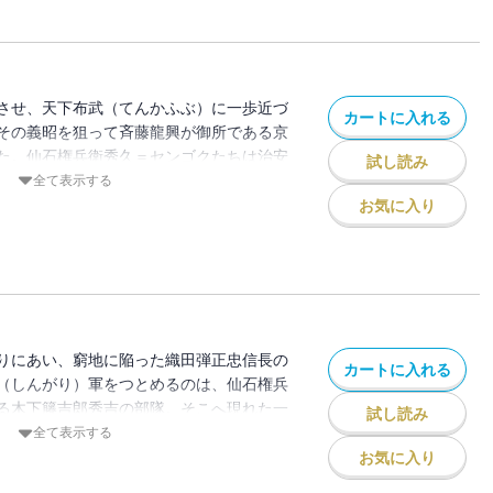
させ、天下布武（てんかふぶ）に一歩近づ
カートに入れる
その義昭を狙って斉藤龍興が御所である京
た。仙石権兵衛秀久＝センゴクたちは治安
試し読み
屯。すぐさま出陣する。そのとき、合戦場
全て表示する
た。明智十兵衛光秀――。そしてセンゴク
お気に入り
金ヶ崎の退（の）き口”に挑む!!
りにあい、窮地に陥った織田弾正忠信長の
カートに入れる
（しんがり）軍をつとめるのは、仙石権兵
る木下籐吉郎秀吉の部隊。そこへ現れた一
試し読み
期最高の軍事専門家・明智十兵衛光秀であ
全て表示する
よる、必殺戦法“殺（ころ）し間（ま）”に
お気に入り
 “金ヶ崎の退（の）き口”凄絶な結末!!