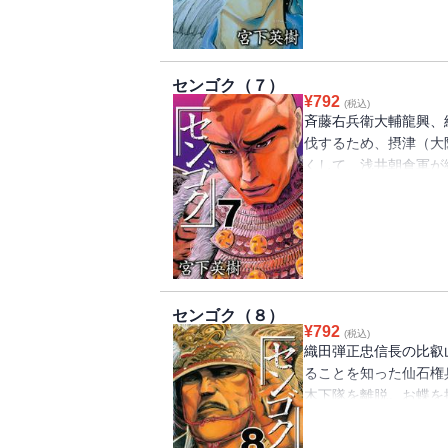
センゴク（７）
¥
792
(税込)
斉藤右兵衛大輔龍興、
伐するため、摂津（大
くして、浅井朝倉軍が
は挟撃作戦だったのだ
軍参戦！ そしてつい
仙石権兵衛秀久も比叡
センゴク（８）
¥
792
(税込)
織田弾正忠信長の比叡
ることを知った仙石権
木下隊を離脱。お蝶を
る。その途中、運命の
決！ そして、織田家