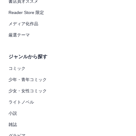
書店員オススメ
Reader Store 限定
メディア化作品
厳選テーマ
ジャンルから探す
コミック
少年・青年コミック
少女・女性コミック
ライトノベル
小説
雑誌
グラビア