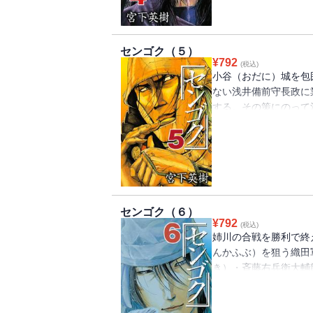
センゴク（５）
¥
792
(税込)
小谷（おだに）城を包
ない浅井備前守長政に
する。その策にのって
うちゃく）状態に。だ
新平俊秀の“母喰鳥（ふ
てその全貌は!? 姉川
崎とセンゴクの対決を迎
センゴク（６）
¥
792
(税込)
姉川の合戦を勝利で終
んかふぶ）を狙う織田
き）・斉藤右兵衛大輔
て仙石権兵衛秀久＝セン
山焼き討ち編”開帳!!