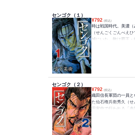
センゴク（１）
¥
792
(税込)
時は戦国時代。美濃（
（せんごくごんべえひ
城にいた。敵は覇王・
が）!! 強大な敵に
のある約束を守るため
を試みるセンゴク。果
センゴク（２）
¥
792
(税込)
織田信長軍団の一員と
た仙石権兵衛秀久（せ
田家中で行われる「赤
戦」で名を挙げれば、
が、木下隊の相手は織
は稀代の軍師・竹中半
の行方は――!?