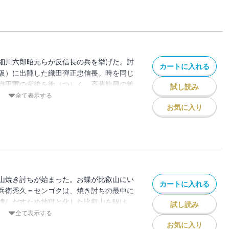
細川六郎昭元らが反信長の兵を挙げた。討
カートに入れる
阪）に出陣した織田弾正忠信長。時を同じ
織田軍の背後を衝（つ）く。斉藤龍興の策
試し読み
。加えて、戦国期最強の武装集団、本願寺
全て表示する
に信長軍による比叡山焼き討ちが始まり、
お気に入り
山に突入する。ある想いを抱いて――。
山焼き討ちが始まった。お蝶が比叡山にい
カートに入れる
兵衛秀久＝センゴクは、焼き討ちの最中に
捜しだすため地獄と化した比叡山を駆け
試し読み
宿敵・朝倉家の鳥居景近と遭遇し、対
全て表示する
に対し、最強の敵が現れる。その名は武田
お気に入り