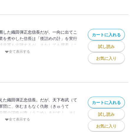
囲した織田弾正忠信長だが、一向に出てこ
カートに入れる
業を煮やした信長は「後詰めの計」を実行
浅井軍も出陣するが、またしても膠着（こ
試し読み
がその裏では、浅井軍の先駆け大将・山崎
全て表示する
くろう）の計”が進行していた!! 果たし
お気に入り
の合戦編クライマックス!! 最強の敵・山
える!!
えた織田弾正忠信長。だが、天下布武（て
カートに入れる
軍団に、休むまもなく仇敵（きゅうて
龍興の謀略が蠢（うごめ）きだす！ そし
試し読み
ゴクは、史上最も残虐な合戦へ!! “比叡
全て表示する
お気に入り