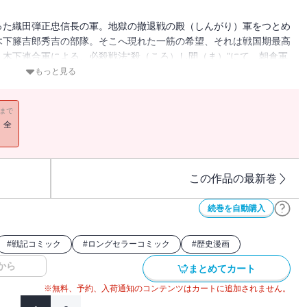
った織田弾正忠信長の軍。地獄の撤退戦の殿（しんがり）軍をつとめ
木下籐吉郎秀吉の部隊。そこへ現れた一筋の希望、それは戦国期最高
木下連合軍による、必殺戦法“殺（ころ）し間（ま）”にて、朝倉軍
結末!!
もっと見る
11まで
！全
この作品の最新巻
続巻を自動購入
#
戦記コミック
#
ロングセラーコミック
#
歴史漫画
から
まとめてカート
※無料、予約、入荷通知のコンテンツはカートに追加されません。