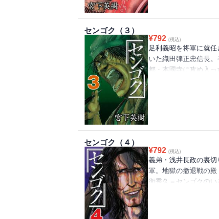
センゴク（３）
¥
792
(税込)
足利義昭を将軍に就任
いた織田弾正忠信長。
都・本國寺に攻め入っ
維持軍として京都に駐
ではあの男が戦ってい
は、史上最大の撤退戦“
センゴク（４）
¥
792
(税込)
義弟・浅井長政の裏切
軍。地獄の撤退戦の殿
衛秀久＝センゴクのい
筋の希望、それは戦国
った！ 木下連合軍に
て、朝倉軍を迎え撃て！