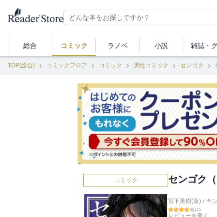
総合
コミック
ラノベ
小説
雑誌・
TOP(総合)
コミックフロア
コミック
男性コミック
センゴク
センゴク（
コミック
宮下英樹(著)
/
ヤ
(
7
)
レビューを書く