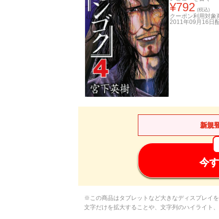
¥
792
(税込)
クーポン利用対象
2011年09月16日
新規
今す
※この商品はタブレットなど大きなディスプレイを
文字だけを拡大することや、文字列のハイライト、