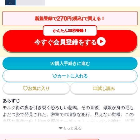
270
新規登録で
円(税込)で買える！
かんたん30秒登録！
今すぐ会員登録をする
購入手続きに進む
カートに入れる
お気に入り
試し読み
あらすじ
モルグ街の夜を引き裂く恐ろしい悲鳴。その直後、母娘が身の毛も
よだつ姿で発見された。密室での凄惨な犯行。見えない動機。この
奇怪な事件に史上初の名探偵オーギュスト・デュパンが挑む。推理
小説の原点とも言われる『モルグ街の殺人事件』ほか『アモンティ
もっと見る
ラードの樽』『アッシャー家の崩壊』、怪奇小説の巨匠エドガー・