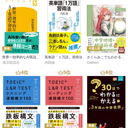
新着
今週入荷
世界一効率的なAI英語学習法
英単語「１万語」習得法
さくらみこでもわかる中学地理＋都道府県
清涼院流水
内田諭
Gakken
4
位
5
位
6
位
新着
新着
新着