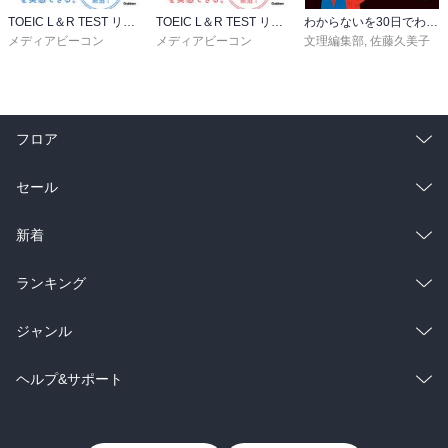
TOEIC L＆R TEST リスニング速聴構文100
TOEIC L＆R TEST リーディング速読構文100
わからないを30日でわかるにかえる 3年間の中学英語
メディアビーコン
メディアビーコン
文理編集部
,
佐藤久美子
フロア
総合
コミック
セール
ラノベ
小説
総合
コミック
新着
雑誌・グラビア
ビジネス・実用
ラノベ
小説
総合
コミック
ランキング
BL・TL
雑誌・グラビア
ビジネス・実用
ラノベ
小説
総合
コミック
ジャンル
BL・TL
雑誌・グラビア
ビジネス・実用
ラノベ
小説
コミック
男性コミック
ヘルプ&サポート
BL・TL
雑誌・グラビア
ビジネス・実用
女性コミック
コミック誌
初めての方へ
ヘルプ