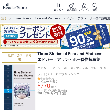
はじめて
会員登録
サインイン
検索
語学
Three Stories of Fear and Madness エドガー・アラン・ポー傑作短編集
Three Stories of Fear and Madness
教育・語学・参考
エドガー・アラン・ポー傑作短編集
書
エドガー・アラン・ポー(著)
,
マイケル・ブレーズ(リ
ライト)
/
ＩＢＣパブリッシング
(
1
)
レビューを書く
¥
770
(税込)
クーポン利用対象商品
2011年07月22日
配信