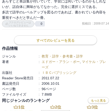
あらすじと単語集が付いていて、学習には向いているのかもしれな
いが、話自体に興味がもてなかった。完全に選択ミスである。

多読で語学のレベルアップを図るのであれば、書かれている内容を
重視すべきだと学んだ一冊。
ブクログレビューは
投稿日
:
2009.07.14
0
いいねできません
すべてのレビューを見る
作品情報
ジャンル
:
教育・語学・参考書
-
語学
著者
:
エドガー・アラン・ポー
,
マイケル・ブレ
ーズ
出版社
:
ＩＢＣパブリッシング
Reader Store発売日
:
2011.07.22
書誌発売日
:
2006.10.01
ページ数
:
96ページ
ファイルサイズ
:
7.8MB
同じジャンルのランキング
もっと見る
1
位
2
位
3
位