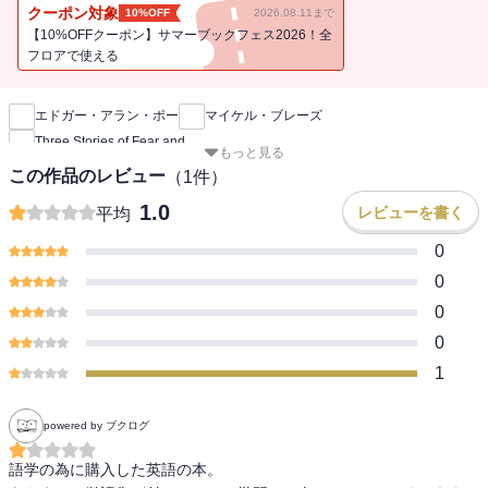
アラン・ポーの傑作３編を収録。
クーポン対象
10%OFF
2026.08.11まで
【10%OFFクーポン】サマーブックフェス2026！全
フロアで使える
新刊通知
エドガー・アラン・ポー
マイケル・ブレーズ
Three Stories of Fear and
もっと見る
この作品のレビュー
（
1
件）
1.0
レビューを書く
平均
0
0
0
0
1
powered by ブクログ
語学の為に購入した英語の本。
