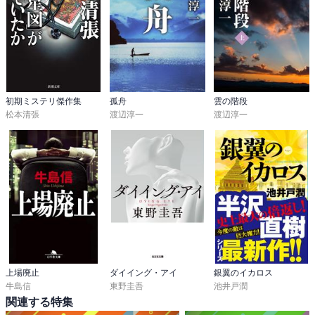
初期ミステリ傑作集
孤舟
雲の階段
松本清張
渡辺淳一
渡辺淳一
上場廃止
ダイイング・アイ
銀翼のイカロス
牛島信
東野圭吾
池井戸潤
関連する特集