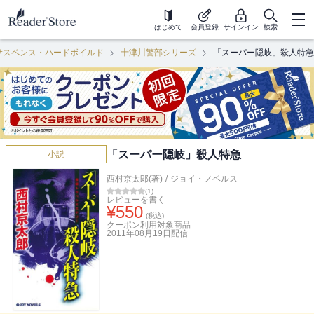
はじめて
会員登録
サインイン
検索
サスペンス・ハードボイルド
十津川警部シリーズ
「スーパー隠岐」殺人特急
「スーパー隠岐」殺人特急
小説
西村京太郎(著)
/
ジョイ・ノベルス
(
1
)
レビューを書く
¥
550
(税込)
クーポン利用対象商品
2011年08月19日
配信