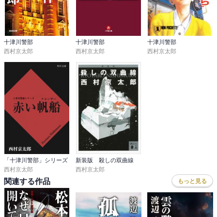
十津川警部
十津川警部
十津川警部
西村京太郎
西村京太郎
西村京太郎
「十津川警部」シリーズ
新装版 殺しの双曲線
西村京太郎
西村京太郎
関連する作品
もっと見る