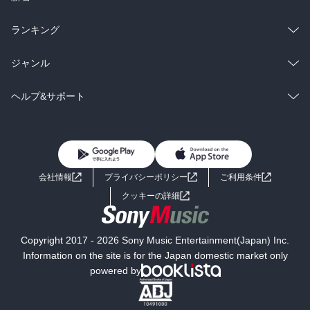
雑誌・グラビア
ビジネス・実用
ラノベ
小説
総合
コミック
ランキング
BL・TL
雑誌・グラビア
ビジネス・実用
ラノベ
小説
総合
コミック
ジャンル
BL・TL
雑誌・グラビア
ビジネス・実用
ラノベ
小説
コミック
男性コミック
ヘルプ&サポート
BL・TL
雑誌・グラビア
ビジネス・実用
女性コミック
コミック誌
初めての方へ
ヘルプ
BL・TL
ライトノベル
男子向けラノベ
よくあるご質問
お問い合わせ
会社情報
プライバシーポリシー
ご利用条件
女子向けラノベ
小説
利用規約
クッキーの詳細
国内小説
海外小説
Copyright 2017 - 2026 Sony Music Entertainment(Japan) Inc.
ミステリー
SF
Information on the site is for the Japan domestic market only
powered by
歴史・時代小説
文学