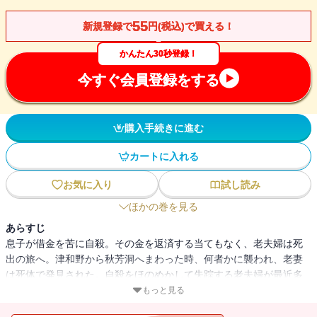
55
新規登録で
円(税込)で買える！
かんたん30秒登録！
今すぐ会員登録をする
購入手続きに進む
カートに入れる
お気に入り
試し読み
ほかの巻を見る
あらすじ
息子が借金を苦に自殺。その金を返済する当てもなく、老夫婦は死
出の旅へ。津和野から秋芳洞へまわった時、何者かに襲われ、老妻
は死体で発見された。自殺をほのめかして失踪する老夫婦が最近多
いことに不審を覚えていた十津川警部は捜査に乗り出すが、上司の
もっと見る
三上刑事部長から、捜査一課のあつかう事件ではない、と釘を刺さ