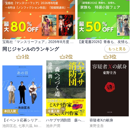
宝島社「マンスリーフェア」2026年8月度 ～8月は「ノンフィクション作品」「投資関連本」～
同じジャンルのランキング
もっと見る
1
位
2
位
3
位
本日入荷
今週入荷
【イベント応募シリアルコード付】池田匡志出演・オーディオフォトブック「あの日」SPECIAL EDITION（音声／動画付）
ハヤブサ消防団 森へつづく道
容疑者Xの献身
池田匡志
,
七寒六温
,
konoko58
池井戸潤
,
村崎キコ
東野圭吾