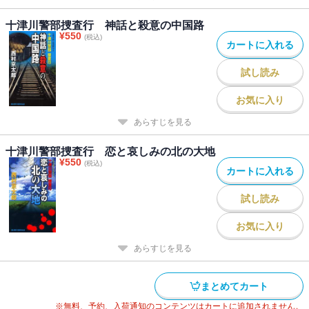
十津川警部捜査行 神話と殺意の中国路
¥
550
(税込)
カートに入れる
試し読み
お気に入り
あらすじを見る
十津川警部捜査行 恋と哀しみの北の大地
¥
550
(税込)
カートに入れる
試し読み
お気に入り
あらすじを見る
まとめてカート
※無料、予約、入荷通知のコンテンツはカートに追加されません。