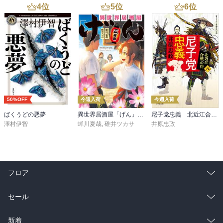
4
位
5
位
6
位
50%OFF
今週入荷
今週入荷
ばくうどの悪夢
異世界居酒屋「げん」三杯目
尼子党忠義 北近江合戦心得〈八〉
澤村伊智
蝉川夏哉
,
碓井ツカサ
井原忠政
フロア
総合
コミック
セール
ラノベ
小説
総合
コミック
新着