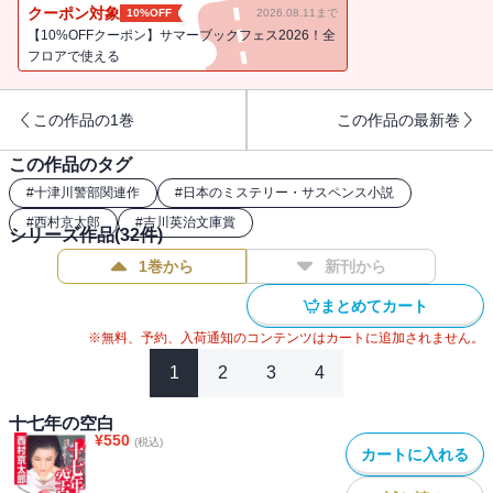
れてしまう……。
クーポン対象
10%OFF
2026.08.11まで
【10%OFFクーポン】サマーブックフェス2026！全
フロアで使える
この作品の1巻
この作品の最新巻
この作品のタグ
#
十津川警部関連作
#
日本のミステリー・サスペンス小説
#
西村京太郎
#
吉川英治文庫賞
シリーズ作品(
32
件)
1巻から
新刊から
まとめてカート
※無料、予約、入荷通知のコンテンツはカートに追加されません。
1
2
3
4
十七年の空白
¥
550
(税込)
カートに入れる