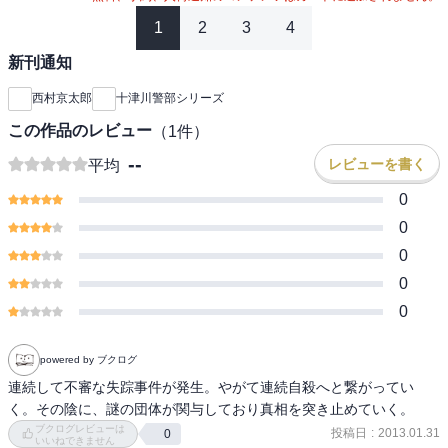
1
2
3
4
新刊通知
西村京太郎
十津川警部シリーズ
この作品のレビュー
（
1
件）
--
レビューを書く
平均
0
0
0
0
0
powered by ブクログ
連続して不審な失踪事件が発生。やがて連続自殺へと繋がってい
く。その陰に、謎の団体が関与しており真相を突き止めていく。
ブクログレビューは
投稿日
:
2013.01.31
0
いいねできません