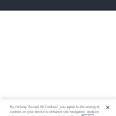
雑誌
グラビア写真集
ボーイズラブ
ティーンズラブ
人文・思想・歴史
社会・政治・法律
ビジネス・経済
サイエンス・テクノロジー
コンピュータ・情報
くらし・家庭
料理・酒
ファッション・美容・ダイエット
ホビー&カルチャー
スポーツ・アウトドア
地図・ガイド
エンターテイメント
芸術・アート
映画・音楽・演劇
By clicking “Accept All Cookies”, you agree to the storing of
写真集
教養
cookies on your device to enhance site navigation, analyze