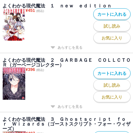
よくわかる現代魔法 １ ｎｅｗ ｅｄｉｔｉｏｎ
¥
451
(税込)
カートに入れる
試し読み
お気に入り
あらすじを見る
よくわかる現代魔法 ２ ＧＡＲＢＡＧＥ ＣＯＬＬＣＴＯ
Ｒ（ガーベージコレクター）
¥
396
(税込)
カートに入れる
試し読み
お気に入り
あらすじを見る
よくわかる現代魔法 ３ Ｇｈｏｓｔｓｃｒｉｐｔ ｆｏ
ｒ Ｗｉｚａｒｄｓ（ゴーストスクリプト・フォー・ウィザ
ーズ）