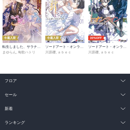
今週入荷
今週入荷
30%OFF
転生しました、サラナ・キンジェです。ごきげんよう。５ ～婚約破棄されたので田舎で気ままに暮らしたいと思います～【電子書店共通特典SS付】
ソードアート・オンライン マテリアル１ シュガーリィ・デイズ
ソードアート・オンライン29 ユナイタル・リングVIII
まゆらん
,
匈歌ハトリ
川原礫
,
ａｂｅｃ
川原礫
,
ａｂｅｃ
フロア
総合
コミック
セール
ラノベ
小説
総合
コミック
新着
雑誌・グラビア
ビジネス・実用
ラノベ
小説
総合
コミック
ランキング