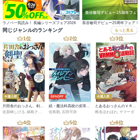
ラノベ一気読み！ 長編シリーズフェア2026
長谷敏司デビュー25周年フェア！
同じジャンルのランキング
もっと見る
1
位
2
位
3
位
今週入荷
50%OFF
今週入荷
片田舎のおっさん、剣聖になる 11 ～ただの田舎の剣術師範だったのに、大成した弟子たちが俺を放ってくれない件～
続・魔法科高校の劣等生 メイジアン・カンパニー(11)
とあるおっさんのＶＲＭＭＯ活動記34
佐賀崎しげる
,
鍋島テツヒロ
佐島勤
,
石田可奈
椎名ほわほわ
,
ヤマーダ
4
位
5
位
6
位