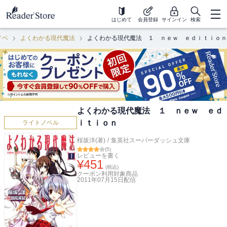
はじめて
会員登録
サインイン
検索
ノベ
よくわかる現代魔法
よくわかる現代魔法 １ ｎｅｗ ｅｄｉｔｉｏｎ
よくわかる現代魔法 １ ｎｅｗ ｅｄ
ｉｔｉｏｎ
ライトノベル
桜坂洋(著)
/
集英社スーパーダッシュ文庫
(
5
)
レビューを書く
¥
451
(税込)
クーポン利用対象商品
2011年07月15日
配信