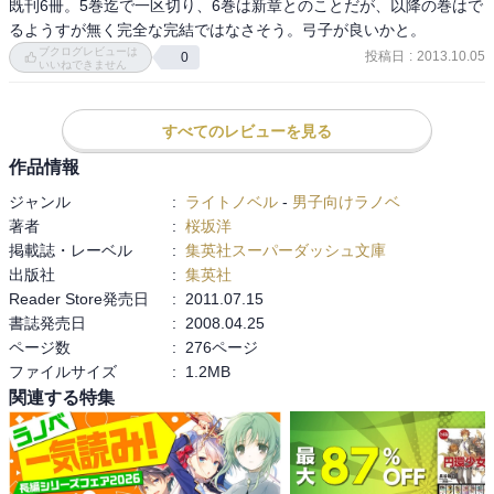
既刊6冊。5巻迄で一区切り、6巻は新章とのことだが、以降の巻はで
るようすが無く完全な完結ではなさそう。弓子が良いかと。
ブクログレビューは
投稿日
:
2013.10.05
0
いいねできません
すべてのレビューを見る
作品情報
ジャンル
:
ライトノベル
-
男子向けラノベ
著者
:
桜坂洋
掲載誌・レーベル
:
集英社スーパーダッシュ文庫
出版社
:
集英社
Reader Store発売日
:
2011.07.15
書誌発売日
:
2008.04.25
ページ数
:
276ページ
ファイルサイズ
:
1.2MB
関連する特集