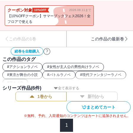
より各地で異変がおき始める。天才魔法少女・弓子や理系委員長の
嘉穂（かほ）も巻き込んで、こよみの大活躍がはじまる！ 桜坂洋
クーポン対象
10%OFF
2026.08.11まで
が満を持してデビュー作を大改稿！ 要注目です！！
【10%OFFクーポン】サマーブックフェス2026！全
フロアで使える
この作品の1巻
この作品の最新巻
続巻を自動購入
この作品のタグ
#
アクションラノベ
#
女性が主人公の男性向けラノベ
#
東京が舞台の小説
#
バトルラノベ
#
現代ファンタジーラノベ
#
アニメ化
シリーズ作品(
6
件)
全て表示する
1巻から
新刊から
まとめてカート
※無料、予約、入荷通知のコンテンツはカートに追加されません。
1