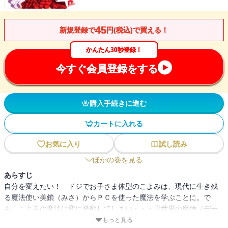
45
新規登録で
円(税込)で買える！
かんたん30秒登録！
今すぐ会員登録をする
購入手続きに進む
カートに入れる
お気に入り
試し読み
ほかの巻を見る
あらすじ
自分を変えたい！ ドジでお子さま体型のこよみは、現代に生き残
る魔法使い美鎖（みさ）からＰＣを使った魔法を学ぶことに。で
も、こよみの魔法は変に発動してしまい・・・異世界の魔物（デー
モン）まであらわれた！？ その頃、ネットワーク型大規模魔術に
もっと見る