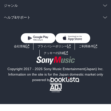
BL・TL
雑誌・グラビア
ビジネス・実用
ラノベ
小説
総合
コミック
ジャンル
BL・TL
雑誌・グラビア
ビジネス・実用
ラノベ
小説
コミック
男性コミック
ヘルプ&サポート
BL・TL
雑誌・グラビア
ビジネス・実用
女性コミック
コミック誌
初めての方へ
ヘルプ
BL・TL
ライトノベル
男子向けラノベ
よくあるご質問
お問い合わせ
会社情報
プライバシーポリシー
ご利用条件
女子向けラノベ
小説
利用規約
クッキーの詳細
国内小説
海外小説
Copyright 2017 - 2026 Sony Music Entertainment(Japan) Inc.
ミステリー
SF
Information on the site is for the Japan domestic market only
powered by
歴史・時代小説
文学
雑誌
グラビア写真集
ボーイズラブ
ティーンズラブ