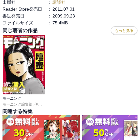
出版社
:
講談社
Reader Store発売日
:
2011.07.01
書誌発売日
:
2009.09.23
ファイルサイズ
:
75.4MB
同じ著者の作品
もっと見る
続巻入荷
モーニング
モーニング編集部
,
伊咲智太
,
オオイシヒロト
,
森高夕次
,
足立金太郎
,
出端祐大
,
江
関連する特集