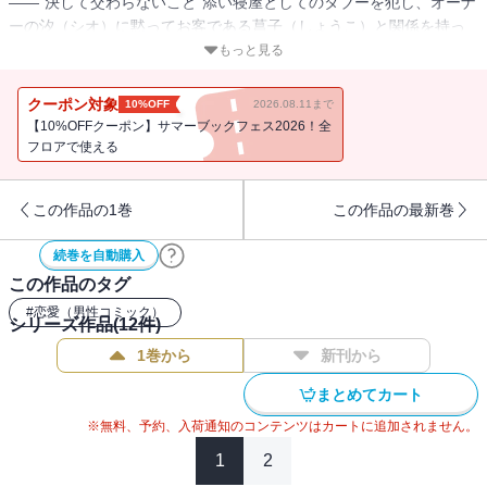
――“決して交わらないこと”添い寝屋としてのタブーを犯し、オーナ
ーの汐（シオ）に黙ってお客である菖子（しょうこ）と関係を持っ
てしまったリンダ。そんな恋の悩みはリンダを焦らせるばかり
もっと見る
で……!? 涯（ガイ）、リンダ、蘭（ラン）、マシュ、それぞれが将
来に向かって歩み始めたことで、ついに添い寝屋「ストライプ・シ
クーポン対象
10%OFF
2026.08.11まで
ープ」に存続の危機が!?
【10%OFFクーポン】サマーブックフェス2026！全
フロアで使える
この作品の1巻
この作品の最新巻
続巻を自動購入
この作品のタグ
#
恋愛（男性コミック）
シリーズ作品(
12
件)
1巻から
新刊から
まとめてカート
※無料、予約、入荷通知のコンテンツはカートに追加されません。
1
2