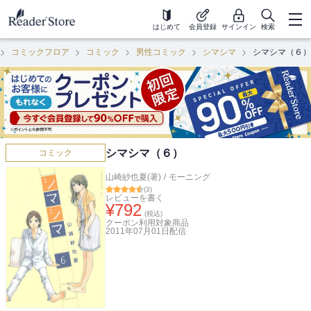
はじめて
会員登録
サインイン
検索
コミックフロア
コミック
男性コミック
シマシマ
シマシマ（６）
シマシマ（６）
コミック
山崎紗也夏(著)
/
モーニング
(
3
)
レビューを書く
¥
792
(税込)
クーポン利用対象商品
2011年07月01日
配信