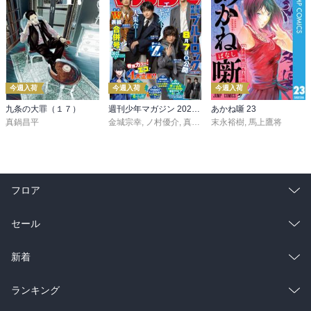
今週入荷
今週入荷
今週入荷
九条の大罪（１７）
週刊少年マガジン 2026年36・37号[2026年8月5日発売]
あかね噺 23
真鍋昌平
金城宗幸
,
ノ村優介
,
真島ヒロ
末永裕樹
,
宮島礼吏
,
馬上鷹将
,
新川直司
,
久
フロア
総合
コミック
セール
ラノベ
小説
総合
コミック
新着
雑誌・グラビア
ビジネス・実用
ラノベ
小説
総合
コミック
ランキング