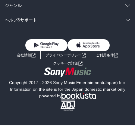
BL・TL
雑誌・グラビア
ビジネス・実用
ラノベ
小説
総合
コミック
ジャンル
BL・TL
雑誌・グラビア
ビジネス・実用
ラノベ
小説
コミック
男性コミック
ヘルプ&サポート
BL・TL
雑誌・グラビア
ビジネス・実用
女性コミック
コミック誌
初めての方へ
ヘルプ
BL・TL
ライトノベル
男子向けラノベ
よくあるご質問
お問い合わせ
会社情報
プライバシーポリシー
ご利用条件
女子向けラノベ
小説
利用規約
クッキーの詳細
国内小説
海外小説
Copyright 2017 - 2026 Sony Music Entertainment(Japan) Inc.
ミステリー
SF
Information on the site is for the Japan domestic market only
powered by
歴史・時代小説
文学
雑誌
グラビア写真集
ボーイズラブ
ティーンズラブ