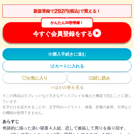
292
新規登録で
円(税込)で買える！
かんたん30秒登録！
今すぐ会員登録をする
購入手続きに進む
カートに入れる
お気に入り
試し読み
ほかの巻を見る
※この商品はタブレットなど大きなディスプレイを備えた機器で読むことに適し
ています。
文字だけを拡大することや、文字列のハイライト、検索、辞書の参照、引用など
の機能が使用できません。
あらすじ
奇跡的に揃った添い寝屋４人組、恋して嫉妬して周りを振り回す。