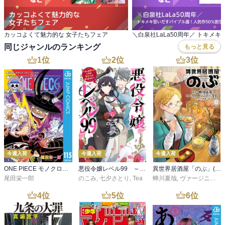
カッコよくて魅力的な 女子たちフェア
同じジャンルのランキング
もっと見る
1
位
2
位
3
位
今週入荷
今週入荷
今週入荷
ONE PIECE モノクロ版 115
悪役令嬢レベル99 ～私は裏ボスですが魔王ではありません～ その６
異世界居酒屋「のぶ」(22)
尾田栄一郎
のこみ
,
七夕さとり
,
Tea
蝉川夏哉
,
ヴァージニア二等兵
4
位
5
位
6
位