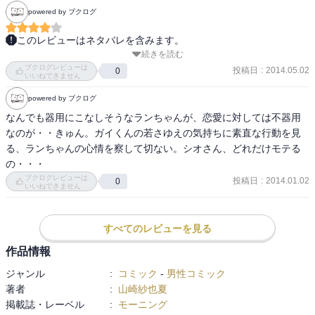
powered by ブクログ
このレビューはネタバレを含みます。
続きを読む
大人の女性に翻弄されてるリンダがかわいい。

ブクログレビューは
ランちゃん、バイクにも乗ってるなんてかっこよすぎ！

投稿日
:
2014.05.02
0
いいねできません
ランちゃんは何事にもスマートで本心が見えない分、恋愛でもう少
powered by ブクログ
し感情的になるところみてみたい。まだシオさんのことあきらめる
な～！
なんでも器用にこなしそうなランちゃんが、恋愛に対しては不器用
なのが・・きゅん。ガイくんの若さゆえの気持ちに素直な行動を見
る、ランちゃんの心情を察して切ない。シオさん、どれだけモテる
の・・・
ブクログレビューは
投稿日
:
2014.01.02
0
いいねできません
すべてのレビューを見る
作品情報
ジャンル
:
コミック
-
男性コミック
著者
:
山崎紗也夏
掲載誌・レーベル
:
モーニング