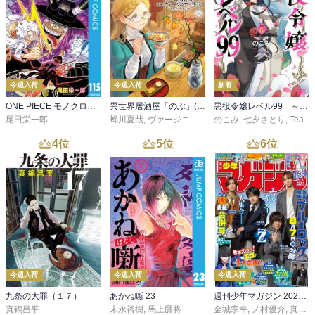
今週入荷
今週入荷
新着
ONE PIECE モノクロ版 115
異世界居酒屋「のぶ」(22)
悪役令嬢レベル99 ～私は裏ボスですが魔王ではありません～ その６
尾田栄一郎
蝉川夏哉
,
ヴァージニア二等兵
のこみ
,
転
,
七夕さとり
,
Tea
4
位
5
位
6
位
今週入荷
今週入荷
今週入荷
九条の大罪（１７）
あかね噺 23
週刊少年マガジン 2026年36・37号[2026年8月5日発売]
真鍋昌平
末永裕樹
,
馬上鷹将
金城宗幸
,
ノ村優介
,
真島ヒロ