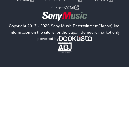
女子向けラノベ
小説
利用規約
クッキーの詳細
国内小説
海外小説
Copyright 2017 - 2026 Sony Music Entertainment(Japan) Inc.
ミステリー
SF
Information on the site is for the Japan domestic market only
powered by
歴史・時代小説
文学
雑誌
グラビア写真集
ボーイズラブ
ティーンズラブ
人文・思想・歴史
社会・政治・法律
ビジネス・経済
サイエンス・テクノロジー
コンピュータ・情報
くらし・家庭
料理・酒
ファッション・美容・ダイエット