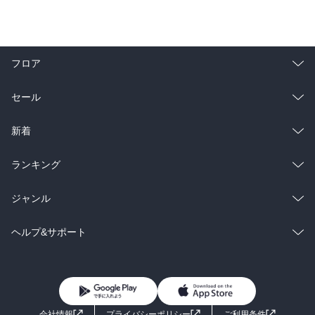
フロア
総合
コミック
セール
ラノベ
小説
総合
コミック
新着
雑誌・グラビア
ビジネス・実用
ラノベ
小説
総合
コミック
ランキング
BL・TL
雑誌・グラビア
ビジネス・実用
ラノベ
小説
総合
コミック
ジャンル
BL・TL
雑誌・グラビア
ビジネス・実用
ラノベ
小説
コミック
男性コミック
ヘルプ&サポート
BL・TL
雑誌・グラビア
ビジネス・実用
女性コミック
コミック誌
初めての方へ
ヘルプ
BL・TL
ライトノベル
男子向けラノベ
よくあるご質問
お問い合わせ
会社情報
プライバシーポリシー
ご利用条件