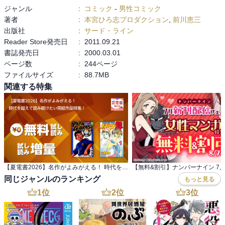
ジャンル
:
コミック
-
男性コミック
著者
:
本宮ひろ志プロダクション
,
前川恵三
出版社
:
サード・ライン
Reader Store発売日
:
2011.09.21
書誌発売日
:
2000.03.01
ページ数
:
244ページ
ファイルサイズ
:
88.7MB
関連する特集
【夏電書2026】名作がよみがえる！ 時代を超えて読み続けたい完結作品特集！
同じジャンルのランキング
もっと見る
1
位
2
位
3
位