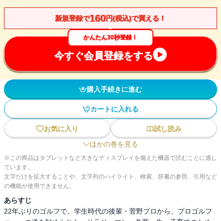
160
新規登録で
円(税込)で買える！
かんたん30秒登録！
今すぐ会員登録をする
購入手続きに進む
カートに入れる
お気に入り
試し読み
ほかの巻を見る
※この商品はタブレットなど大きなディスプレイを備えた機器で読むことに適し
ています。
文字だけを拡大することや、文字列のハイライト、検索、辞書の参照、引用など
の機能が使用できません。
あらすじ
22年ぶりのゴルフで、学生時代の後輩・菅野プロから、プロゴルフ