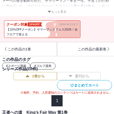
ァーへの道を勧められた、サラリーマン・冬芝一生。子育てのため
に諦めていた、プロゴルファーになるという夢を再び抱き、一生は
妻の協力を得て鍛錬に励む。しかし、40を越えた体にプロへの道は
もっと見る
まだまだ遠い。
クーポン対象
10%OFF
2026.08.11まで
【10%OFFクーポン】サマーブックフェス2026！全
フロアで使える
この作品の1巻
この作品の最新巻
この作品のタグ
#
スポーツ漫画
#
ゴルフ漫画
シリーズ作品(
10
件)
1巻から
新刊から
まとめてカート
※無料、予約、入荷通知のコンテンツはカートに追加されません。
1
王者への道 King’s Fair Way 第1巻