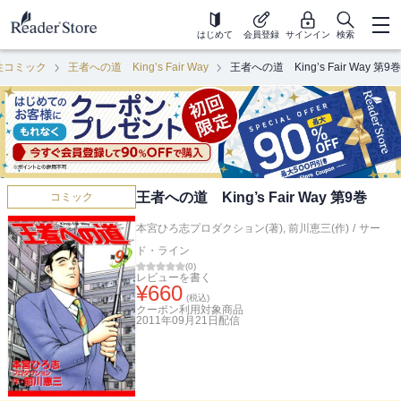
はじめて
会員登録
サインイン
検索
性コミック
王者への道 King’s Fair Way
王者への道 King’s Fair Way 第9巻
王者への道 King’s Fair Way 第9巻
コミック
本宮ひろ志プロダクション(著)
,
前川恵三(作)
/
サー
ド・ライン
(
0
)
レビューを書く
¥
660
(税込)
クーポン利用対象商品
2011年09月21日
配信