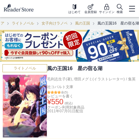
はじめて
会員登録
サインイン
検索
ロア
ライトノベル
女子向けラノベ
風の王国
風の王国16 星の宿る湖
風の王国16 星の宿る湖
ライトノベル
毛利志生子(著)
,
増田メグミ(イラストレーター)
/
集英
社コバルト文庫
(
5
)
レビューを書く
¥
550
(税込)
クーポン利用対象商品
2011年07月01日
配信