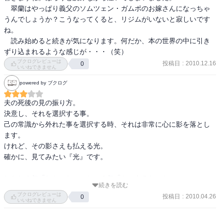
　翠蘭はやっぱり義父のソムツェン・ガムポのお嫁さんになっちゃ
うんでしょうか？こうなってくると、リジムがいないと寂しいです
ね。

　読み始めると続きが気になります。何だか、本の世界の中に引き
ずり込まれるような感じが・・・（笑）
ブクログレビューは
投稿日
:
2010.12.16
0
いいねできません
powered by ブクログ
夫の死後の見の振り方。

決意し、それを選択する事。

己の常識から外れた事を選択する時、それは非常に心に影を落とし
ます。

けれど、その影さえも払える光。

確かに、見てみたい『光』です。

しかし３年『しか』ないのか、３年『も』あるなのか。

続きを読む
すでにお使い（？）の片道で１年近く使っていますが

ブクログレビューは
投稿日
:
2010.04.26
0
どうなるんでしょう？ｗ

いいねできません
内容を詰め込んだためなのか、挿絵がありません。
