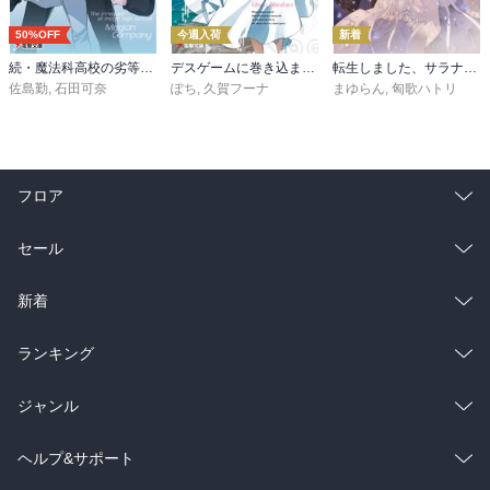
50%OFF
今週入荷
新着
続・魔法科高校の劣等生 メイジアン・カンパニー(11)
デスゲームに巻き込まれた山本さん、気ままにゲームバランスを崩壊させる７【電子特別版】
転生しました、サラナ・キンジェです。ごきげんよう。５ ～婚約破棄されたので田舎で気ままに暮らしたいと思います～【電子書店共通特典SS付】
佐島勤
,
石田可奈
ぽち
,
久賀フーナ
まゆらん
,
匈歌ハトリ
フロア
総合
コミック
セール
ラノベ
小説
総合
コミック
新着
雑誌・グラビア
ビジネス・実用
ラノベ
小説
総合
コミック
ランキング
BL・TL
雑誌・グラビア
ビジネス・実用
ラノベ
小説
総合
コミック
ジャンル
BL・TL
雑誌・グラビア
ビジネス・実用
ラノベ
小説
コミック
男性コミック
ヘルプ&サポート