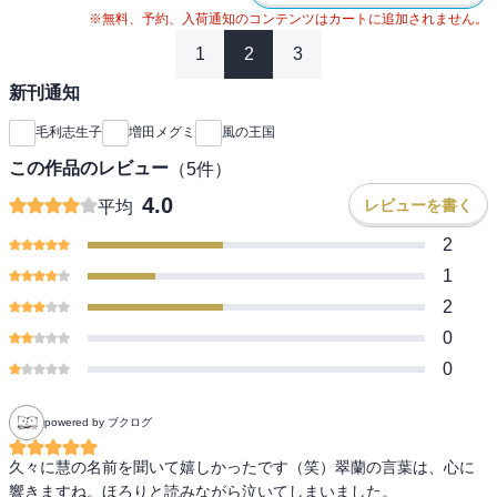
※無料、予約、入荷通知のコンテンツはカートに追加されません。
1
2
3
新刊通知
毛利志生子
増田メグミ
風の王国
この作品のレビュー
（
5
件）
4.0
レビューを書く
平均
2
1
2
0
0
powered by ブクログ
久々に慧の名前を聞いて嬉しかったです（笑）翠蘭の言葉は、心に
響きますね。ほろりと読みながら泣いてしまいました。
