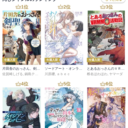
1
位
2
位
3
位
今週入荷
今週入荷
今週入荷
片田舎のおっさん、剣聖になる 11 ～ただの田舎の剣術師範だったのに、大成した弟子たちが俺を放ってくれない件～
ソードアート・オンライン マテリアル１ シュガーリィ・デイズ
とあるおっさんのＶＲＭＭＯ活動記34
佐賀崎しげる
,
鍋島テツヒロ
川原礫
,
ａｂｅｃ
椎名ほわほわ
,
ヤマーダ
4
位
5
位
6
位