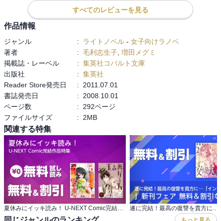
これはこれで読み応えがあって嬉しかったですが。

すべてのレビューを見る
こちらの国から比べると、驚くほど堕落した国の中。

作品情報
そして願われた、相反する事柄。

ジャンル
:
ライトノベル
-
女子向けラノベ
この選択も、一体どうするべきなのでしょうか…？
著者
:
毛利志生子
,
増田メグミ
掲載誌・レーベル
:
集英社コバルト文庫
出版社
:
集英社
Reader Store発売日
:
2011.07.01
書誌発売日
:
2008.10.01
ページ数
:
292ページ
ファイルサイズ
:
2MB
関連する特集
夏休みにイッキ読み！ U-NEXT Comic完結作品特集
同じジャンルのランキング
もっと見る