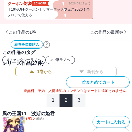
い約束、永遠に繋がるこの大地。消えない想いを胸に翠蘭は前進す
クーポン対象
10%OFF
2026.08.11まで
る!!
【10%OFFクーポン】サマーブックフェス2026！全
フロアで使える
この作品の1巻
この作品の最新巻
続巻を自動購入
この作品のタグ
#
ファンタジーラノベ
#
中華ラノベ
シリーズ作品(
27
件)
1巻から
新刊から
まとめてカート
※無料、予約、入荷通知のコンテンツはカートに追加されません。
1
2
3
風の王国11 波斯の姫君
¥
495
(税込)
カートに入れる