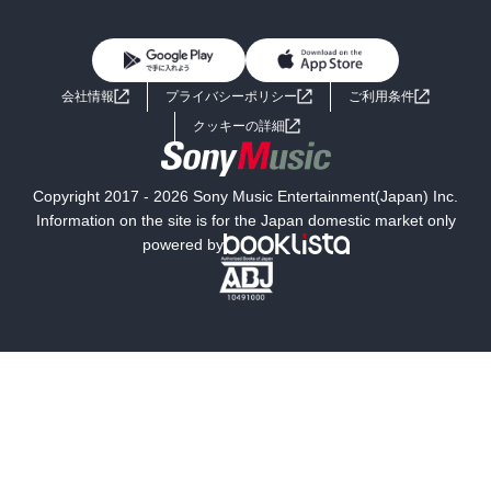
BL・TL
雑誌・グラビア
ビジネス・実用
女性コミック
コミック誌
初めての方へ
ヘルプ
BL・TL
ライトノベル
男子向けラノベ
よくあるご質問
お問い合わせ
会社情報
プライバシーポリシー
ご利用条件
女子向けラノベ
小説
利用規約
クッキーの詳細
国内小説
海外小説
Copyright 2017 - 2026 Sony Music Entertainment(Japan) Inc.
ミステリー
SF
Information on the site is for the Japan domestic market only
powered by
歴史・時代小説
文学
雑誌
グラビア写真集
ボーイズラブ
ティーンズラブ
人文・思想・歴史
社会・政治・法律
ビジネス・経済
サイエンス・テクノロジー