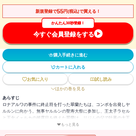
55
新規登録で
円(税込)で買える！
かんたん30秒登録！
今すぐ会員登録をする
購入手続きに進む
カートに入れる
お気に入り
試し読み
ほかの巻を見る
あらすじ
ロナアルワの事件に終止符を打った翠蘭たちは、コンポを出発しヤ
ルルンに向かう。無事ヤルルンの聖寿大祭に参加し、王太子ラセル
と王女イェルカの披露目を終えた翠蘭は、リジムの父で吐蕃の大王
であるソンツェン・ガムポと王国のこれからと王位について話し合
もっと見る
う。そこで翠蘭はある大胆な決断をするのだが。愛しい人々、新し