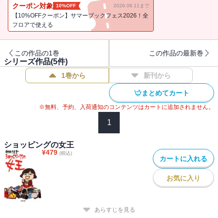
クから、しわとりボトックス注射やアイライン入れ墨の成果は詳細
クーポン対象
10%OFF
2026.08.11まで
公開で大反響。でも、でも、女王様が欲しいモノは、ホントに金で
【10%OFFクーポン】サマーブックフェス2026！全
買えるのか！？
フロアで使える
この作品の1巻
この作品の最新巻
シリーズ作品(
5
件)
1巻から
新刊から
まとめてカート
※無料、予約、入荷通知のコンテンツはカートに追加されません。
1
ショッピングの女王
¥
479
(税込)
カートに入れる
お気に入り
あらすじを見る