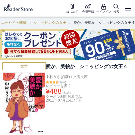
はじめて
会員登録
サインイン
検索
エッセイ・随筆
ショッピングの女王
愛か、美貌か ショッピングの女王４
愛か、美貌か ショッピングの女王４
文学
中村うさぎ(著)
/
文春文庫
(
6
)
レビューを書く
¥
488
(税込)
クーポン利用対象商品
2011年07月15日
配信