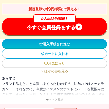
49
新規登録で
円(税込)で買える！
かんたん30秒登録！
今すぐ会員登録をする
購入手続きに進む
カートに入れる
お気に入り
ほかの巻を見る
あらすじ
ブランド品をとことん買いまくったおかげで、財布の中はスッカラ
カン……それなのに、今度はイケメンのホストにハートを鷲掴みに
されてしまった女王様。なんと１年間で1500万円もの大金をつぎ込
んでホストクラブで放蕩三昧。その上、若さと美貌という幻想の果
もっと見る
実を追い求め、プチ整形の虜となってしまう。顔面憤激怒涛状パッ