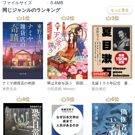
ファイルサイズ
:
0.4MB
同じジャンルのランキング
もっと見る
1
位
2
位
3
位
新着
93%OFF
ナミヤ雑貨店の奇蹟
華は天命を謳う 莉国後宮女医伝 五
生誕１５０年記念 夏目漱石 名作セット
東野圭吾
小田菜摘
,
Minoru
夏目漱石
4
位
5
位
6
位