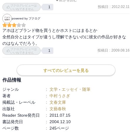
るから読ませます。そもそも依存症になっている彼女が、自分の精
ブクログレビューは
投稿日
:
2012.02.11
1
神分析をきちんとしているのは、それで苦しんでいるわけだから当
いいねできません
然といえば当然なのかもしれない。おみそれしました～。
powered by ブクログ
アホほどブランド物を買うとかホストにはまるとか

全然自分とはタイプが違うし理解できないのに彼女の作品が好きな
ブクログレビューは
投稿日
:
2009.08.16
1
いいねできません
すべてのレビューを見る
作品情報
ジャンル
:
文学
-
エッセイ・随筆
著者
:
中村うさぎ
掲載誌・レーベル
:
文春文庫
出版社
:
文藝春秋
Reader Store発売日
:
2011.07.15
書誌発売日
:
2004.12.10
ページ数
:
245ページ