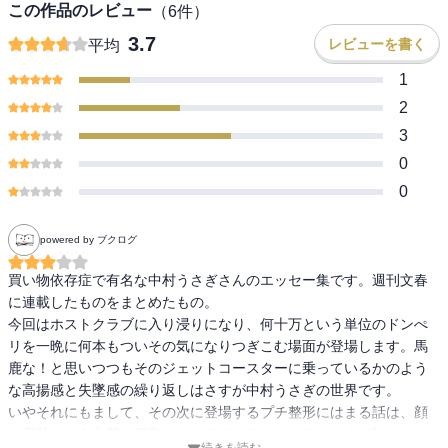
この作品のレビュー
（
6
件）
3.7
レビューを書く
平均
1
2
3
0
0
powered by ブクログ
買い物依存症で有名な中村うさぎさんのエッセー集です。週刊文春
に連載したものをまとめたもの。

今回はホストクラブに入り浸りになり、何十万という単位のドンぺ
リを一晩に何本もついその気になりつぎこむ場面が登場します。馬
鹿な！と思いつつもそのジェットコースターに乗っているかのよう
な高揚感と失墜感の繰り返しはさすが中村うさぎの世界です。

いやそれにもまして、その次に登場するプチ整形にはまる話は、顔
や容貌という自我を形作っているアイデンティティにまで触れてい
続きを読む