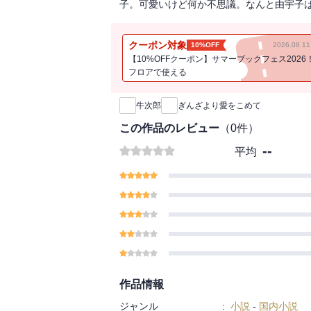
子。可愛いけど何か不思議。なんと由宇子
クーポン対象
10%OFF
2026.08.
【10%OFFクーポン】サマーブックフェス2026
フロアで使える
新刊通知
牛次郎
ぎんざより愛をこめて
この作品のレビュー
（
0
件）
--
平均
作品情報
ジャンル
:
小説
-
国内小説