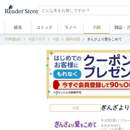
総合
コミック
ラノベ
小説
雑誌・
TOP(総合)
小説フロア
小説
国内小説
ぎんざより愛をこめて
ぎんざより
小説
牛次郎(著)
/
グル
(
0
)
レビューを書く