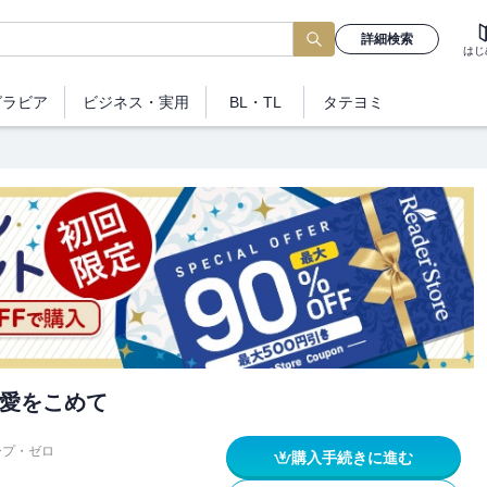
詳細検索
はじ
グラビア
ビジネス
・実用
BL・TL
タテヨミ
愛をこめて
ープ・ゼロ
購入手続きに進む