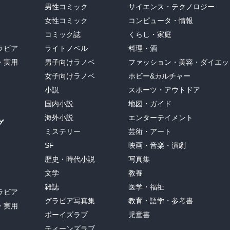
男性コミック
サイエンス・テクノロジー
女性コミック
コンピュータ・情報
コミック誌
くらし・家庭
ラビア
ライトノベル
料理・酒
・実用
男子向けラノベ
ファッション・美容・ダイエッ
女子向けラノベ
ホビー&カルチャー
小説
スポーツ・アウトドア
国内小説
地図・ガイド
海外小説
エンターテイメント
グ
ミステリー
芸術・アート
SF
映画・音楽・演劇
歴史・時代小説
写真集
文学
教養
雑誌
医学・福祉
ラビア
グラビア写真集
教育・語学・参考書
・実用
ボーイズラブ
児童書
ティーンズラブ