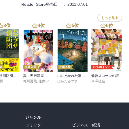
Reader Store発売日
:
2011.07.01
もっと見る
3
位
4
位
5
位
6
位
荷
今週入荷
今週入荷
20%ポイント
ハヤブサ消防団 森へつづく道
異世界居酒屋「げん」三杯目
山に抱かれた家 けもの道
倫敦スコーンの謎
潤
蝉川夏哉
,
碓井ツカサ
はらだみずき
米澤穂信
ジャンル
コミック
ビジネス・経済