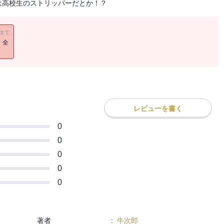
は高校生のストリッパーだとか！？
11まで
！全
レビューを書く
0
0
0
0
0
著者
:
牛次郎