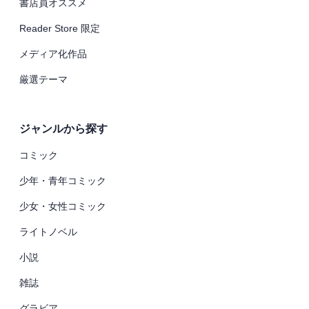
書店員オススメ
Reader Store 限定
メディア化作品
厳選テーマ
ジャンルから探す
コミック
少年・青年コミック
少女・女性コミック
ライトノベル
小説
雑誌
グラビア