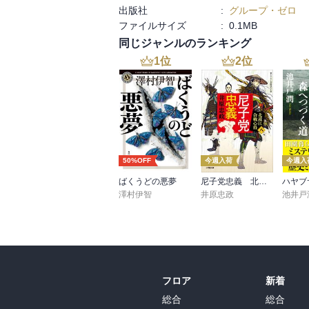
出版社
:
グループ・ゼロ
ファイルサイズ
:
0.1MB
同じジャンルのランキング
1
位
2
位
50%OFF
今週入荷
今週入
ばくうどの悪夢
尼子党忠義 北近江合戦心得〈八〉
澤村伊智
井原忠政
池井戸
フロア
新着
総合
総合