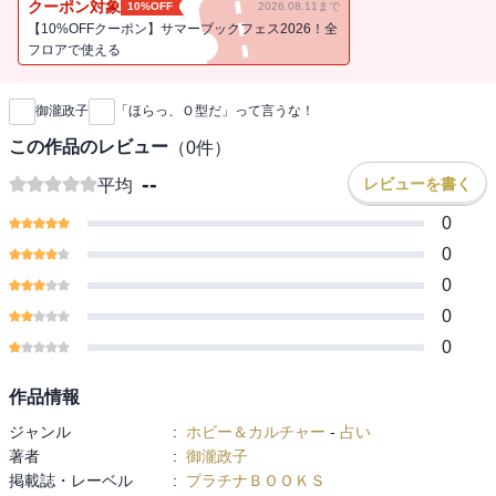
クーポン対象
10%OFF
2026.08.11まで
気をくれるタイプだからです。本書は世の中が再び未来に向かって
【10%OFFクーポン】サマーブックフェス2026！全
進み、将来をプラスにとらえるべく、その役割のリーダーたるＯ型
フロアで使える
新刊通知
に焦点を当てて、楽しく読める研究書にしました。Ｏ型の人は「頑
張ってね」といわれなくても勝手に頑張るでしょうし、「夢を見よ
御瀧政子
「ほらっ、Ｏ型だ」って言うな！
う」といわれなくても勝手に夢を見るでしょう。ときに、「あさっ
ての方角」へ頑張りや夢を走らせ、脱線するケースがあります。し
この作品のレビュー
（
0
件）
かも大型だけに、まわりを巻き込みダメージを与えることにもなり
--
レビューを書く
平均
かねません。本書を読んで、長所と短所をよくつかんでください。
中国の古書である孫式の兵法書「孫子」いわく「敵を知り、己を知
0
らずば、百戦して危うからず」です。Ｏ型以外の人は、はたしてＯ
0
型のパワーはなんなのかを読みとり、否定の×ではなく、肯定の
0
○（マル）で前を向く性格を実感してもらえればと思います。Ｏ型研
0
究は元気をもらうことにもつながるのです。そして、もし本書が日
本人に元気を呼び戻すきっかけにもなれば、こんなにうれしいこと
0
はありません。（プロローグより）
作品情報
ジャンル
:
ホビー＆カルチャー
-
占い
著者
:
御瀧政子
掲載誌・レーベル
:
プラチナＢＯＯＫＳ