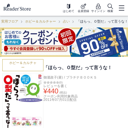
はじめて
会員登録
サインイン
検索
・実用フロア
ホビー＆カルチャー
占い
「ほらっ、Ｏ型だ」って言うな！
ホビー＆カルチャ
「ほらっ、Ｏ型だ」って言うな！
ー
御瀧政子(著)
/
プラチナＢＯＯＫＳ
(
0
)
レビューを書く
¥
440
(税込)
クーポン利用対象商品
2011年07月01日
配信