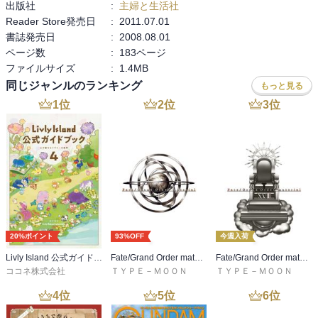
出版社
:
主婦と生活社
Reader Store発売日
:
2011.07.01
書誌発売日
:
2008.08.01
ページ数
:
183ページ
ファイルサイズ
:
1.4MB
同じジャンルのランキング
もっと見る
1
位
2
位
3
位
20%ポイント
93%OFF
今週入荷
Livly Island 公式ガイドブック４ 心が重なるリヴリーの世界【プロダクトコード付き】
Fate/Grand Order material I
Fate/Grand Order material XVIII
ココネ株式会社
ＴＹＰＥ－ＭＯＯＮ
ＴＹＰＥ－ＭＯＯＮ
4
位
5
位
6
位