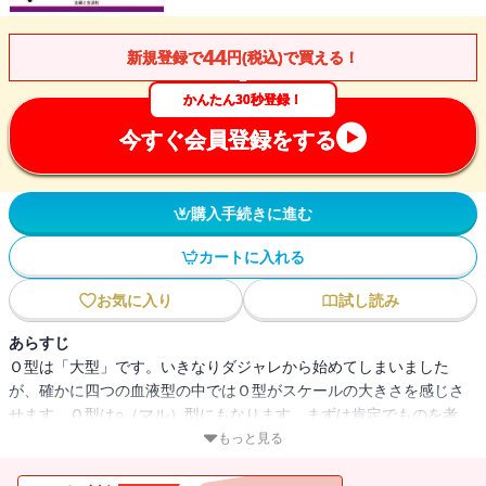
44
新規登録で
円(税込)で買える！
かんたん30秒登録！
今すぐ会員登録をする
購入手続きに進む
カートに入れる
お気に入り
試し読み
あらすじ
Ｏ型は「大型」です。いきなりダジャレから始めてしまいました
が、確かに四つの血液型の中ではＯ型がスケールの大きさを感じさ
せます。Ｏ型は○（マル）型にもなります。まずは肯定でものを考
え、強気というか、ポジティブ・シンキングで否定的な×型ではあり
もっと見る
ません。Ｏ型のスケールや前向きさは社会のけん引役だともいえる
でしょう。今後、Ｏ型の頑張りが期待されます。肯定的に動き、元