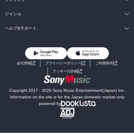
BL・TL
雑誌・グラビア
ビジネス・実用
ラノベ
小説
総合
コミック
ジャンル
BL・TL
雑誌・グラビア
ビジネス・実用
ラノベ
小説
コミック
男性コミック
ヘルプ&サポート
BL・TL
雑誌・グラビア
ビジネス・実用
女性コミック
コミック誌
初めての方へ
ヘルプ
BL・TL
ライトノベル
男子向けラノベ
よくあるご質問
お問い合わせ
会社情報
プライバシーポリシー
ご利用条件
女子向けラノベ
小説
利用規約
クッキーの詳細
国内小説
海外小説
Copyright 2017 - 2026 Sony Music Entertainment(Japan) Inc.
ミステリー
SF
Information on the site is for the Japan domestic market only
powered by
歴史・時代小説
文学
雑誌
グラビア写真集