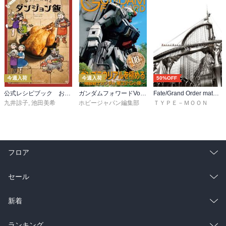
今週入荷
今週入荷
50%OFF
公式レシピブック おうちで作れるダンジョン飯
ガンダムフォワードVol.22
Fate/Grand Order material XVI
九井諒子
,
池田美希
ホビージャパン編集部
ＴＹＰＥ－ＭＯＯＮ
フロア
総合
コミック
セール
ラノベ
小説
総合
コミック
新着
雑誌・グラビア
ビジネス・実用
ラノベ
小説
総合
コミック
ランキング