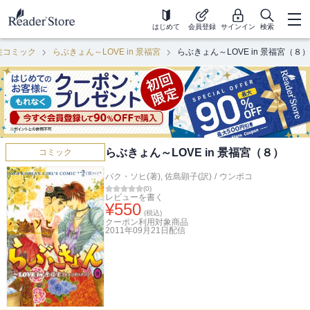
はじめて
会員登録
サインイン
検索
性コミック
らぶきょん～LOVE in 景福宮
らぶきょん～LOVE in 景福宮（８）
らぶきょん～LOVE in 景福宮（８）
コミック
パク・ソヒ(著)
,
佐島顕子(訳)
/
ウンポコ
(
0
)
レビューを書く
¥
550
(税込)
クーポン利用対象商品
2011年09月21日
配信