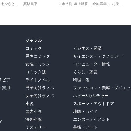
,
七夕さとり
,
転
,
Tea
真鍋昌平
末永裕樹
,
馬上鷹将
金城宗幸
,
ノ村優介
,
真
ジャンル
コミック
ビジネス・経済
男性コミック
サイエンス・テクノロジー
女性コミック
コンピュータ・情報
コミック誌
くらし・家庭
ラビア
ライトノベル
料理・酒
・実用
男子向けラノベ
ファッション・美容・ダイエッ
女子向けラノベ
ホビー&カルチャー
小説
スポーツ・アウトドア
国内小説
地図・ガイド
海外小説
エンターテイメント
グ
ミステリー
芸術・アート