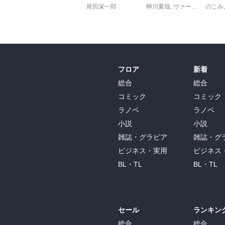
尾田栄一郎
蝉川夏哉
,
ヴァージニア二等兵
のこみ
フロア
新着
総合
総合
コミック
コミック
ラノベ
ラノベ
小説
小説
雑誌・グラビア
雑誌・グ
ビジネス・実用
ビジネス
BL・TL
BL・TL
セール
ランキン
総合
総合