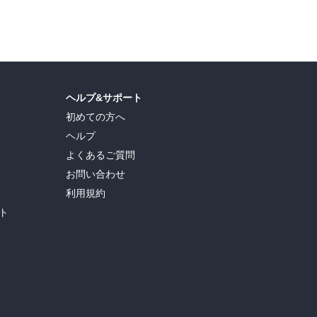
島ヒロ
,
宮島礼吏
,
新川直司
,
久世蘭
,
田中ドリル
,
御手元
,
吉河美希
,
鈴木央
,
ヒロユキ
,
ヘルプ&サポート
初めての方へ
ヘルプ
よくあるご質問
お問い合わせ
利用規約
ト