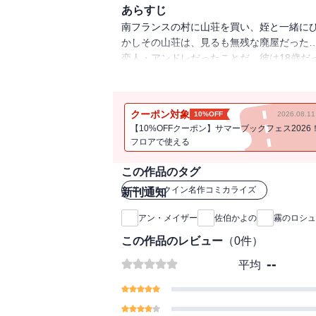
あらすじ
南フランスの村に山荘を買い、姪と一緒に
かしその山荘は、見るも無残な廃屋だった
恋人・アンドレだったことだ。彼は18歳だ
った、彼への愛と憎しみが今再び、ハリエッ
クーポン対象
10%OFF
2026.08.
【10%OFFクーポン】サマーブックフェス2026
フロアで使える
この作品のタグ
#
ハーレクイン名作コミカライズ
新刊通知
アン・メイザー
佐伯かよの
霧のロシュ
この作品のレビュー
（
0
件）
--
平均