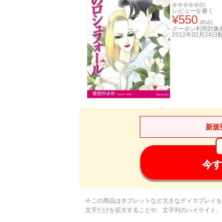
(
0
)
レビューを書く
¥
550
(税込)
クーポン利用対象
2012年02月24日
新規
今す
※この商品はタブレットなど大きなディスプレイを
文字だけを拡大することや、文字列のハイライト、