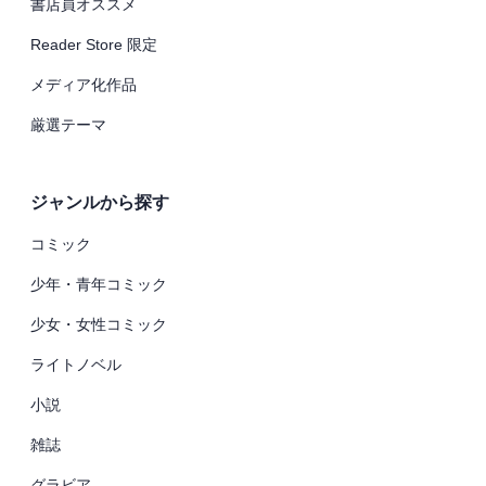
書店員オススメ
Reader Store 限定
メディア化作品
厳選テーマ
ジャンルから探す
コミック
少年・青年コミック
少女・女性コミック
ライトノベル
小説
雑誌
グラビア