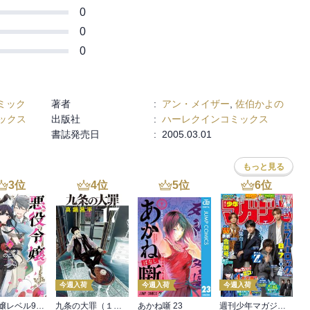
0
0
0
ミック
著者
:
アン・メイザー
,
佐伯かよの
ックス
出版社
:
ハーレクインコミックス
書誌発売日
:
2005.03.01
もっと見る
3
位
4
位
5
位
6
位
今週入荷
今週入荷
今週入荷
悪役令嬢レベル99 ～私は裏ボスですが魔王ではありません～ その６
九条の大罪（１７）
あかね噺 23
週刊少年マガジン 2026年36・37号[2026年8月5日発売]