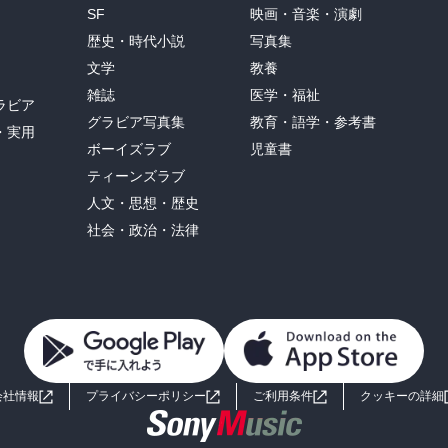
SF
映画・音楽・演劇
歴史・時代小説
写真集
文学
教養
雑誌
医学・福祉
ラビア
グラビア写真集
教育・語学・参考書
・実用
ボーイズラブ
児童書
ティーンズラブ
人文・思想・歴史
社会・政治・法律
会社情報
プライバシーポリシー
ご利用条件
クッキーの詳細