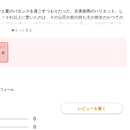
ひと夏のバカンスを過ごすつもりだった、古美術商のハリエット。し
…！それ以上に驚いたのは、その山荘の前の持ち主が彼女のかつての
った彼女を虜にし、絶望の淵へと追いやった男――。8年前に葬り去
トの胸に吹き荒れる――!!
もっと見る
11まで
！全
フォール
レビューを書く
0
0