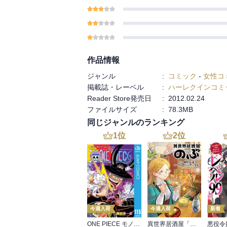
作品情報
ジャンル
:
コミック
-
女性コ
掲載誌・レーベル
:
ハーレクインコミ
Reader Store発売日
:
2012.02.24
ファイルサイズ
:
78.3MB
同じジャンルのランキング
1
位
2
位
今週入荷
今週入荷
新着
ONE PIECE モノクロ版 115
異世界居酒屋「のぶ」(22)