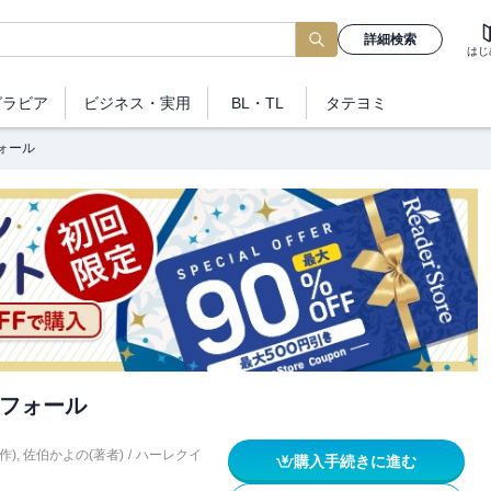
詳細検索
はじ
グラビア
ビジネス
・実用
BL・TL
タテヨミ
ォール
フォール
作)
,
佐伯かよの(著者)
/
ハーレクイ
購入手続きに進む