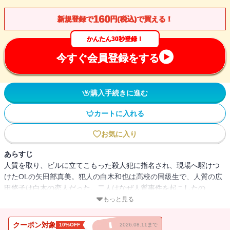
160
新規登録で
円(税込)で買える！
かんたん30秒登録！
今すぐ会員登録をする
購入手続きに進む
カートに入れる
お気に入り
あらすじ
人質を取り、ビルに立てこもった殺人犯に指名され、現場へ駆けつ
けたOLの矢田部真美。犯人の白木和也は高校の同級生で、人質の広
田悠子は白木の恋人だった。二人はなぜ人質事件を起こしたの
か？ 真相が明かされる前に、白木は警察に射殺されてしまう。真
もっと見る
美は事件の調査に動き出すが、行く先々には何者かによる妨害工作
が待っていた。
クーポン対象
10%OFF
2026.08.11まで