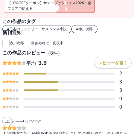
【10%OFFクーポン】サマーブックフェス2026！全
フロアで使える
この作品のタグ
#
日本のミステリー・サスペンス小説
#
赤川次郎
新刊通知
赤川次郎
目ざめれば、真夜中
この作品のレビュー
（
8
件）
3.9
レビューを書く
平均
2
3
3
0
0
powered by ブクログ
人間関係で苦い経験をするのは往々にして金銭が絡む。金が絡む人