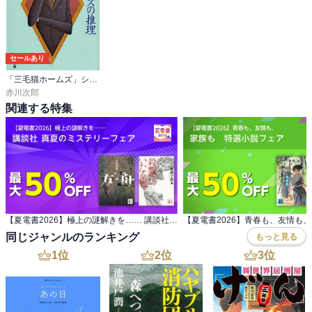
セールあり
「三毛猫ホームズ」シリーズ
赤川次郎
関連する特集
【夏電書2026】極上の謎解きを…… 講談社 真夏のミステリーフェア
同じジャンルのランキング
もっと見る
1
位
2
位
3
位