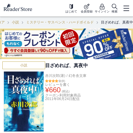
はじめて
会員登録
サインイン
検索
ロア
小説
ミステリー・サスペンス・ハードボイルド
目ざめれば、真夜中
目ざめれば、真夜中
小説
赤川次郎(著)
/
幻冬舎文庫
(
8
)
レビューを書く
¥
660
(税込)
クーポン利用対象商品
2011年06月24日
配信