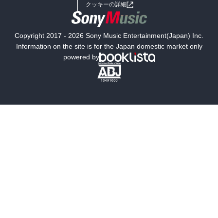
女子向けラノベ
小説
利用規約
クッキーの詳細
国内小説
海外小説
Copyright 2017 - 2026 Sony Music Entertainment(Japan) Inc.
ミステリー
SF
Information on the site is for the Japan domestic market only
powered by
歴史・時代小説
文学
雑誌
グラビア写真集
ボーイズラブ
ティーンズラブ
人文・思想・歴史
社会・政治・法律
ビジネス・経済
サイエンス・テクノロジー
コンピュータ・情報
くらし・家庭
料理・酒
ファッション・美容・ダイエット