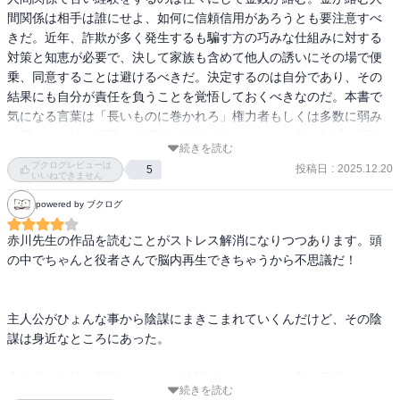
間関係は相手は誰にせよ、如何に信頼信用があろうとも要注意すべ
きだ。近年、詐欺が多く発生するも騙す方の巧みな仕組みに対する
対策と知恵が必要で、決して家族も含めて他人の誘いにその場で便
乗、同意することは避けるべきだ。決定するのは自分であり、その
結果にも自分が責任を負うことを覚悟しておくべきなのだ。本書で
気になる言葉は「長いものに巻かれろ」権力者もしくは多数に弱み
を掴まれた時の避難、「曖昧な解決は許されない」良い加減な報告
続きを読む
なり結果は最後に良い成果を見出せない。
ブクログレビューは
投稿日
:
2025.12.20
5
いいねできません
powered by ブクログ
赤川先生の作品を読むことがストレス解消になりつつあります。頭
の中でちゃんと役者さんで脳内再生できちゃうから不思議だ！

主人公がひょんな事から陰謀にまきこまれていくんだけど、その陰
謀は身近なところにあった。

主人公の女性の苦労っぷりと、物語がすすむにつれ良い意味でヤケ
続きを読む
になっていく感じが楽しかったし好感がもてた。芯の強い白木さ