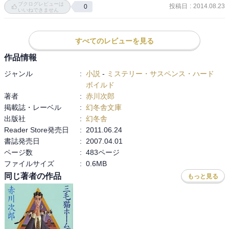
ブクログレビューは
投稿日
:
2014.08.23
0
ん、策士な初枝さん、どうしょもないけどほっとけない課長。笑

いいねできません
キャラ設定が分かりやすい。
すべてのレビューを見る
作品情報
ジャンル
:
小説
-
ミステリー・サスペンス・ハード
ボイルド
著者
:
赤川次郎
掲載誌・レーベル
:
幻冬舎文庫
出版社
:
幻冬舎
Reader Store発売日
:
2011.06.24
書誌発売日
:
2007.04.01
ページ数
:
483ページ
ファイルサイズ
:
0.6MB
同じ著者の作品
もっと見る