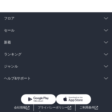
フロア
総合
コミック
セール
ラノベ
小説
総合
コミック
新着
雑誌・グラビア
ビジネス・実用
ラノベ
小説
総合
コミック
ランキング
BL・TL
雑誌・グラビア
ビジネス・実用
ラノベ
小説
総合
コミック
ジャンル
BL・TL
雑誌・グラビア
ビジネス・実用
ラノベ
小説
コミック
男性コミック
ヘルプ&サポート
BL・TL
雑誌・グラビア
ビジネス・実用
女性コミック
コミック誌
初めての方へ
ヘルプ
BL・TL
ライトノベル
男子向けラノベ
よくあるご質問
お問い合わせ
会社情報
プライバシーポリシー
ご利用条件