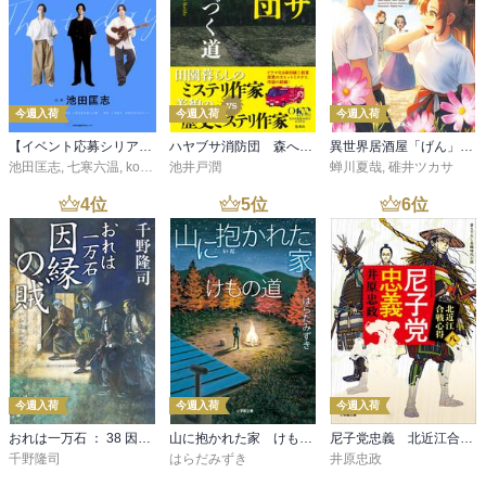
今週入荷
今週入荷
今週入荷
【イベント応募シリアルコード付】池田匡志出演・オーディオフォトブック「あの日」SPECIAL EDITION（音声／動画付）
ハヤブサ消防団 森へつづく道
異世界居酒屋「げん」三杯目
池田匡志
,
七寒六温
,
konoko58
池井戸潤
,
村崎キコ
蝉川夏哉
,
碓井ツカサ
4
位
5
位
6
位
今週入荷
今週入荷
今週入荷
おれは一万石 ： 38 因縁の賊
山に抱かれた家 けもの道
尼子党忠義 北近江合戦心得〈八〉
千野隆司
はらだみずき
井原忠政