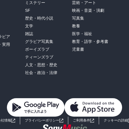
ミステリー
芸術・アート
SF
映画・音楽・演劇
歴史・時代小説
写真集
文学
教養
雑誌
医学・福祉
ラビア
グラビア写真集
教育・語学・参考書
・実用
ボーイズラブ
児童書
ティーンズラブ
人文・思想・歴史
社会・政治・法律
会社情報
プライバシーポリシー
ご利用条件
クッキーの詳細