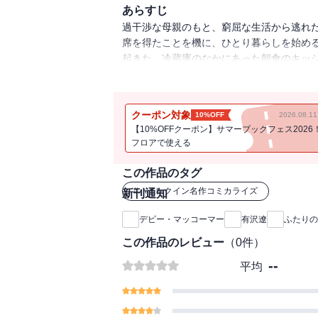
あらすじ
過干渉な母親のもと、窮屈な生活から逃れ
席を得たことを機に、ひとり暮らしを始め
起きた。冷蔵庫のなかにあった朝食のキッ
ているだ！ ヒラリーが困惑していると、
の家で何をしてるんだ？」と。
クーポン対象
10%OFF
2026.08.
【10%OFFクーポン】サマーブックフェス2026
フロアで使える
この作品のタグ
#
ハーレクイン名作コミカライズ
新刊通知
デビー・マッコーマー
有沢遼
ふたりの
この作品のレビュー
（
0
件）
--
平均