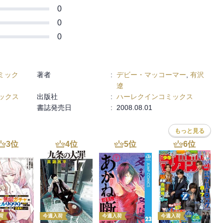
0
0
0
ミック
著者
:
デビー・マッコーマー
,
有沢
遼
ックス
出版社
:
ハーレクインコミックス
書誌発売日
:
2008.08.01
もっと見る
3
位
4
位
5
位
6
位
荷
今週入荷
今週入荷
今週入荷