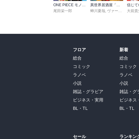
ONE PIECE モノクロ版 115
異世界居酒屋「のぶ」(22)
尾田栄一郎
蝉川夏哉
,
ヴァージニア二等兵
大前貴
フロア
新着
総合
総合
コミック
コミック
ラノベ
ラノベ
小説
小説
雑誌・グラビア
雑誌・グ
ビジネス・実用
ビジネス
BL・TL
BL・TL
セール
ランキン