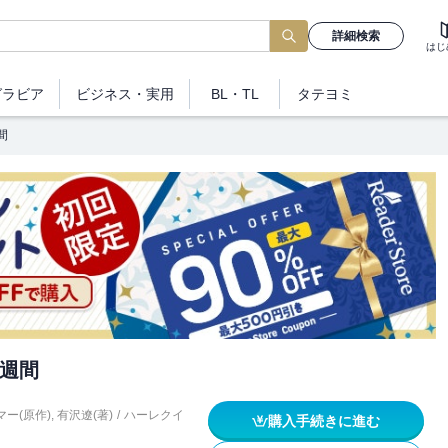
詳細検索
はじ
グラビア
ビジネス
・実用
BL・TL
タテヨミ
間
週間
ー(原作)
,
有沢遼(著)
/
ハーレクイ
購入手続きに進む