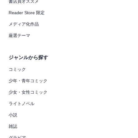
書店員オススメ
Reader Store 限定
メディア化作品
厳選テーマ
ジャンルから探す
コミック
少年・青年コミック
少女・女性コミック
ライトノベル
小説
雑誌
グラビア