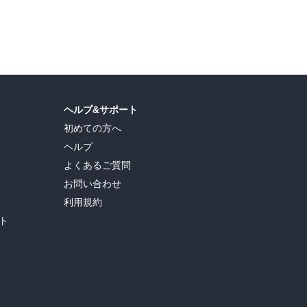
島ヒロ
,
宮島礼吏
,
新川直司
,
久世蘭
,
田中ドリル
,
御手元
,
吉河美希
,
鈴木央
,
ヒロユキ
,
ヘルプ&サポート
初めての方へ
ヘルプ
よくあるご質問
お問い合わせ
利用規約
ト