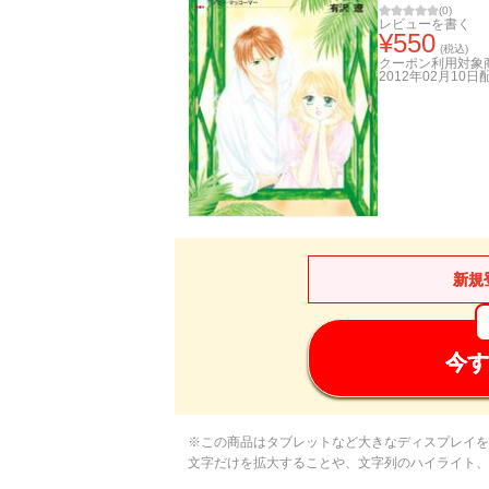
(
0
)
レビューを書く
¥
550
(税込)
クーポン利用対象
2012年02月10日
新規
今す
※この商品はタブレットなど大きなディスプレイを
文字だけを拡大することや、文字列のハイライト、