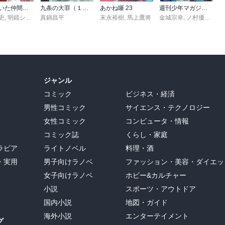
信じていた仲間達にダンジョン奥地で殺されかけたがギフト『無限ガチャ』でレベル９９９９の仲間達を手に入れて元パーティーメンバーと世界に復讐＆『ざまぁ！』します！（２３）
九条の大罪（１７）
あかね噺 23
週刊少年マガジン 2026年36・37号[2026年8月5日発売]
史
,
,
転
明鏡シスイ
,
真鍋昌平
ｔｅｆ
末永裕樹
,
馬上鷹将
金城宗幸
,
ノ村優介
,
真
ジャンル
コミック
ビジネス・経済
男性コミック
サイエンス・テクノロジー
女性コミック
コンピュータ・情報
コミック誌
くらし・家庭
ラビア
ライトノベル
料理・酒
・実用
男子向けラノベ
ファッション・美容・ダイエッ
女子向けラノベ
ホビー&カルチャー
小説
スポーツ・アウトドア
国内小説
地図・ガイド
海外小説
エンターテイメント
グ