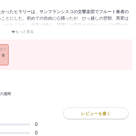
たかったヒラリーは、サンフランシスコの交響楽団でフルート奏者の
ることにした。初めての自由に心踊ったが、ひっ越しの翌朝、異変は
シュがなくなり、牛乳は減り、居間には見覚えのないバッグが置かれ
見たこともないハンサムな男性が現れ、怒りもあらわに言った。「僕
もっと見る
11まで
！全
六週間
レビューを書く
0
0