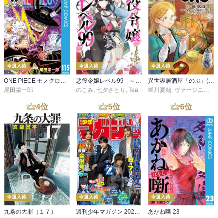
今週入荷
今週入荷
今週入荷
ONE PIECE モノクロ版 115
悪役令嬢レベル99 ～私は裏ボスですが魔王ではありません～ その６
異世界居酒屋「のぶ」(22)
尾田栄一郎
のこみ
,
七夕さとり
,
Tea
蝉川夏哉
,
ヴァージニア二等兵
4
位
5
位
6
位
今週入荷
今週入荷
今週入荷
九条の大罪（１７）
週刊少年マガジン 2026年36・37号[2026年8月5日発売]
あかね噺 23