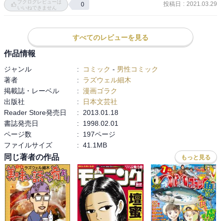
ブクログレビューは
投稿日
:
2021.03.29
0
に収められているのは前者。

いいねできません
ジワジワ若者の間でも認知度が高まったところに、後継者がさかん
すべてのレビューを見る
にメディアで取り上げられ、その後のプロモーションもうまくいっ
たようだ。いまやホッピーは珍しくもなんともなくなった。

作品情報
ジャンル
:
コミック
-
男性コミック
すっかり「定番」の位置を獲得したハイボールほどではないにして
著者
:
ラズウェル細木
も、「ふたたび市民権を得た」という意味ではホッピーも負けてい
掲載誌・レーベル
:
漫画ゴラク
ない。今や味もいろいろあるしね。

出版社
:
日本文芸社
Reader Store発売日
:
2013.01.18
コラムで紹介されていた「わさび酎」は一回試してみたい。昔も読
書誌発売日
:
1998.02.01
んだはずなのだが、すっかり記憶が飛んでいた。

ページ数
:
197ページ
ファイルサイズ
:
41.1MB
当時は金がなかったからか、本ワサビをぜいたくに使うこの飲み方
同じ著者の作品
もっと見る
は、たぶん視界にも入っていなかったのだろう　笑。でも、よく考
えたら酎ハイに定番の甲類か、本ワサビの価格帯に合わせて乙類使
うのか、ちょっと悩ましい。