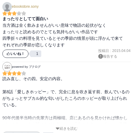
ebookstore.sony
まったりとしてて面白い
当方酒は全く飲みませんがいい意味で物語の起伏がなく

まったりと読めるのでとても気持ちがいい作品です

四季折々の料理を見ているとその季節の情景が頭に浮かんで来て

それぞれの季節が恋しくなります
投稿日
:
2015.04.04
いいね！
1
報告する
powered by ブクログ
読み直し、その四。安定の内容。

第8話「愛しきホッピー」で、完全に息を吹き返す前、飲んでいるの
がちょっとサブカル的な匂いがしたころのホッピーが取り上げられ
ている。

90年代後半当時の先輩方は両極端。店にあるのを見かければ懐かし
がってうんちくを語りながら飲むか、「金もあるのにビールの代替
続きを読む
品なんて飲めるか！」と一切口にしないかのどっちかだった。本書