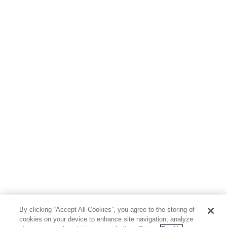
ホビー&カルチャー
スポーツ・アウトドア
地図・ガイド
エンターテイメント
芸術・アート
映画・音楽・演劇
写真集
教養
医学・福祉
教育・語学・参考書
児童書
By clicking “Accept All Cookies”, you agree to the storing of
cookies on your device to enhance site navigation, analyze