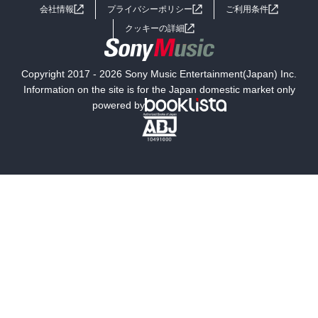
会社情報
プライバシーポリシー
ご利用条件
女子向けラノベ
小説
利用規約
クッキーの詳細
国内小説
海外小説
Copyright 2017 - 2026 Sony Music Entertainment(Japan) Inc.
ミステリー
SF
Information on the site is for the Japan domestic market only
powered by
歴史・時代小説
文学
雑誌
グラビア写真集
ボーイズラブ
ティーンズラブ
人文・思想・歴史
社会・政治・法律
ビジネス・経済
サイエンス・テクノロジー
コンピュータ・情報
くらし・家庭
料理・酒
ファッション・美容・ダイエット