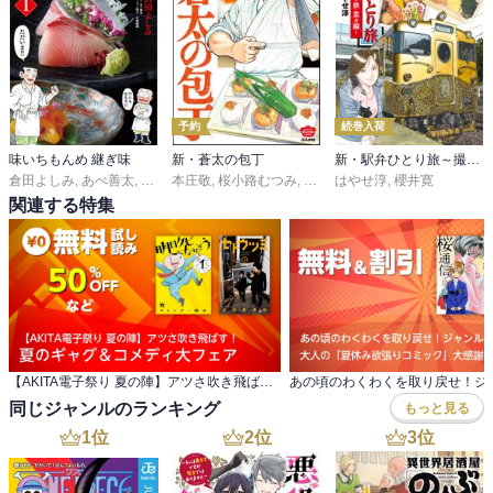
予約
続巻入荷
味いちもんめ 継ぎ味
新・蒼太の包丁
新・駅弁ひとり旅～撮り鉄・菜々編～
倉田よしみ
,
あべ善太
,
久部緑郎
本庄敬
,
桜小路むつみ
,
末田雄一郎
はやせ淳
,
櫻井寛
関連する特集
【AKITA電子祭り 夏の陣】アツさ吹き飛ばす！ 夏のギャグ＆コメディ大フェア
同じジャンルのランキング
もっと見る
1
位
2
位
3
位