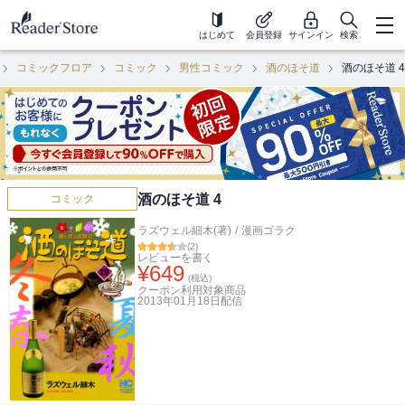
はじめて
会員登録
サインイン
検索
コミックフロア
コミック
男性コミック
酒のほそ道
酒のほそ道 4
酒のほそ道 4
コミック
ラズウェル細木(著)
/
漫画ゴラク
(
2
)
レビューを書く
¥
649
(税込)
クーポン利用対象商品
2013年01月18日
配信