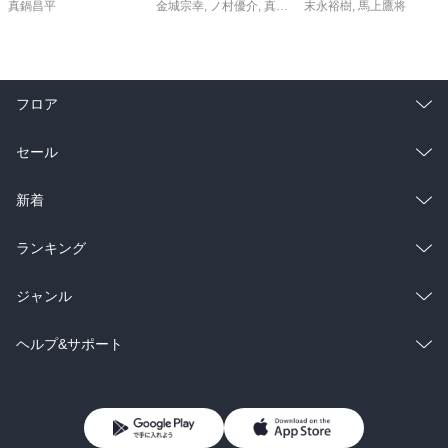
真鍋昌平
金城宗幸
,
ノ村優介
,
真島ヒロ
末永裕樹
,
宮島礼吏
,
馬上鷹将
,
新川直司
,
久
フロア
総合
コミック
セール
ラノベ
小説
総合
コミック
新着
雑誌・グラビア
ビジネス・実用
ラノベ
小説
総合
コミック
ランキング
BL・TL
雑誌・グラビア
ビジネス・実用
ラノベ
小説
総合
コミック
ジャンル
BL・TL
雑誌・グラビア
ビジネス・実用
ラノベ
小説
コミック
男性コミック
ヘルプ&サポート
BL・TL
雑誌・グラビア
ビジネス・実用
女性コミック
コミック誌
初めての方へ
ヘルプ
BL・TL
ライトノベル
男子向けラノベ
よくあるご質問
お問い合わせ