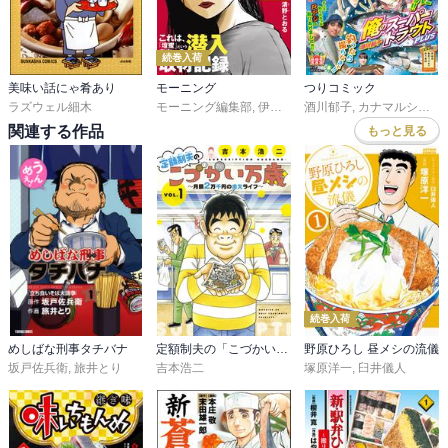
続巻入荷
美味い話にゃ肴あり
モーニング
つりコミック
ラズウェル細木
モーニング編集部
,
伊咲智太
酒川郁子
,
オオイシヒロト
,
カナマルショウジ
,
森高夕
関連する作品
もっと見る
続巻入荷
めしばな刑事タチバナ
定額制夫の「こづかい万歳」 月額２万千円の金欠ライフ
野原ひろし 昼メシの流儀
坂戸佐兵衛
,
旅井とり
吉本浩二
塚原洋一
,
臼井儀人