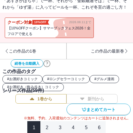
「あずきかぼちゃ」で一杯、それから「金銀融通そば」で一杯、そ
れから「ゆず湯」に入ってビールを一杯、これぞ冬至の過ごし方！
クーポン対象
10%OFF
2026.08.11まで
【10%OFFクーポン】サマーブックフェス2026！全
フロアで使える
この作品の1巻
この作品の最新巻
続巻を自動購入
この作品のタグ
#
お酒好きコミック
#
ロングセラーコミック
#
グルメ漫画
#
お酒好き（飲み歩き）コミック
シリーズ作品(
59
件)
1巻から
新刊から
まとめてカート
※無料、予約、入荷通知のコンテンツはカートに追加されません。
1
2
3
4
5
6