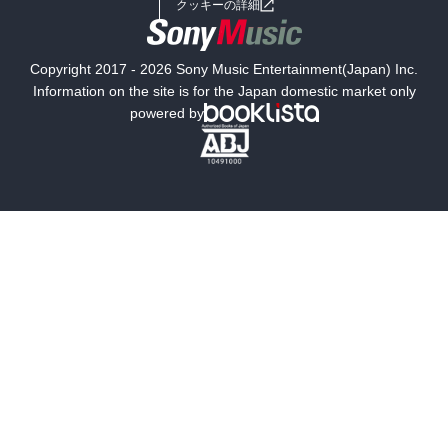
クッキーの詳細
国内小説
海外小説
Copyright 2017 - 2026 Sony Music Entertainment(Japan) Inc.
ミステリー
SF
Information on the site is for the Japan domestic market only
powered by
歴史・時代小説
文学
雑誌
グラビア写真集
ボーイズラブ
ティーンズラブ
人文・思想・歴史
社会・政治・法律
ビジネス・経済
サイエンス・テクノロジー
コンピュータ・情報
くらし・家庭
料理・酒
ファッション・美容・ダイエット