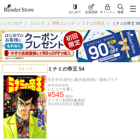
はじめて
会員登録
サインイン
検索
ミックフロア
コミック
男性コミック
ミナミの帝王
ミナミの帝王 54
ミナミの帝王 54
コミック
天王寺大(原作)
,
郷力也(作画)
/
漫画ゴラク
(
0
)
レビューを書く
¥
545
(税込)
クーポン利用対象商品
2013年10月11日
配信