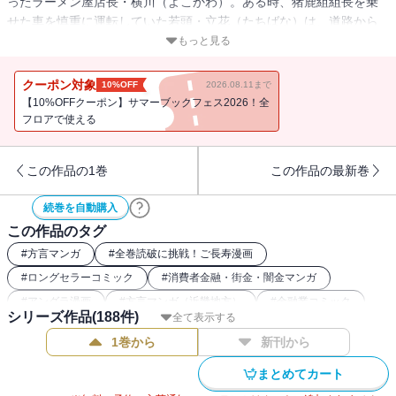
ったラーメン屋店長・横川（よこかわ）。ある時、猪鹿組組長を乗
せた車を慎重に運転していた若頭・立花（たちばな）は、道路から
はみ出て食べていた横川の店の客を撥ねてしまう。そこで組長から
もっと見る
激怒された立花は、自分の憤りを横川へ向けて金の無心を始める。
そして困り果てた横川は、起死回生の一発勝負を……!?
クーポン対象
10%OFF
2026.08.11まで
【10%OFFクーポン】サマーブックフェス2026！全
フロアで使える
この作品の1巻
この作品の最新巻
続巻を自動購入
この作品のタグ
#
方言マンガ
#
全巻読破に挑戦！ご長寿漫画
#
ロングセラーコミック
#
消費者金融・街金・闇金マンガ
#
アングラ漫画
#
方言マンガ（近畿地方）
#
金融業コミック
シリーズ作品(
188
件)
全て表示する
#
方言マンガ（大阪弁）
#
2019年ドラマ化
#
大阪が舞台の漫画
1巻から
新刊から
まとめてカート