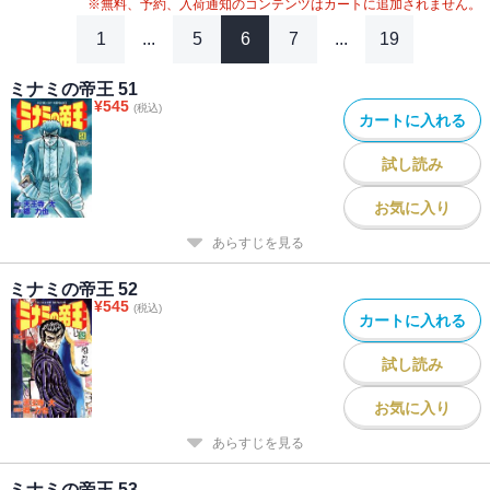
※無料、予約、入荷通知のコンテンツはカートに追加されません。
1
...
5
6
7
...
19
ミナミの帝王 51
¥
545
(税込)
カートに入れる
試し読み
お気に入り
あらすじを見る
ミナミの帝王 52
¥
545
(税込)
カートに入れる
試し読み
お気に入り
あらすじを見る
ミナミの帝王 53