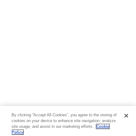
ホビー&カルチャー
スポーツ・アウトドア
地図・ガイド
エンターテイメント
芸術・アート
映画・音楽・演劇
写真集
教養
医学・福祉
教育・語学・参考書
児童書
By clicking “Accept All Cookies”, you agree to the storing of
cookies on your device to enhance site navigation, analyze
site usage, and assist in our marketing efforts.
Cookie
Policy