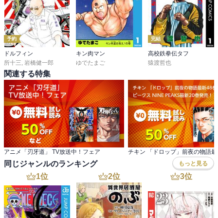
予約
完結
ドルフィン
キン肉マン
高校鉄拳伝タフ
所十三
,
岩橋健一郎
ゆでたまご
猿渡哲也
関連する特集
アニメ「刃牙道」 TV放送中！フェア
同じジャンルのランキング
もっと見る
1
位
2
位
3
位