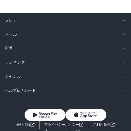
フロア
総合
コミック
セール
ラノベ
小説
総合
コミック
新着
雑誌・グラビア
ビジネス・実用
ラノベ
小説
総合
コミック
ランキング
BL・TL
雑誌・グラビア
ビジネス・実用
ラノベ
小説
総合
コミック
ジャンル
BL・TL
雑誌・グラビア
ビジネス・実用
ラノベ
小説
コミック
男性コミック
ヘルプ&サポート
BL・TL
雑誌・グラビア
ビジネス・実用
女性コミック
コミック誌
初めての方へ
ヘルプ
BL・TL
ライトノベル
男子向けラノベ
よくあるご質問
お問い合わせ
会社情報
プライバシーポリシー
ご利用条件
女子向けラノベ
小説
利用規約