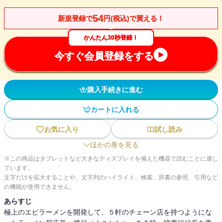
54
新規登録で
円(税込)で買える！
かんたん30秒登録！
今すぐ会員登録をする
購入手続きに進む
カートに入れる
お気に入り
試し読み
ほかの巻を見る
※この商品はタブレットなど大きなディスプレイを備えた機器で読むことに適し
ています。
文字だけを拡大することや、文字列のハイライト、検索、辞書の参照、引用など
の機能が使用できません。
あらすじ
極上のエビラーメンを開発して、５軒のチェーン店を持つようにな