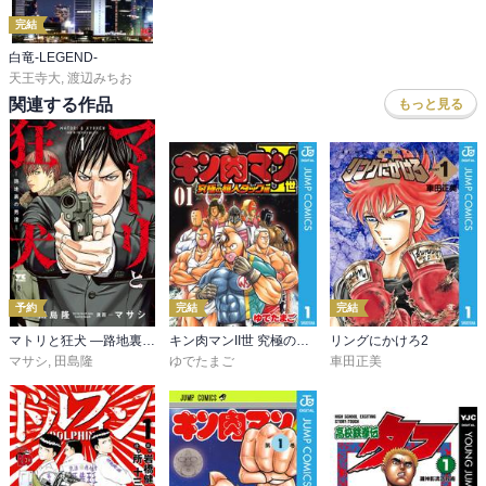
完結
白竜-LEGEND-
天王寺大
,
渡辺みちお
関連する作品
もっと見る
予約
完結
完結
マトリと狂犬 ―路地裏の男達―
キン肉マンII世 究極の超人タッグ編
リングにかけろ2
マサシ
,
田島隆
ゆでたまご
車田正美