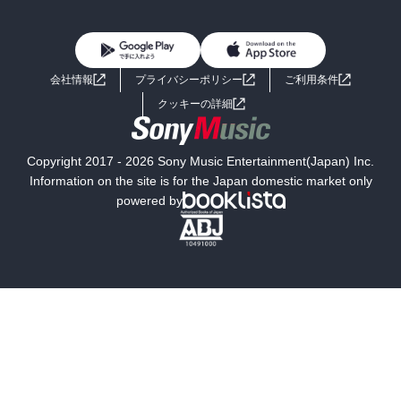
BL・TL
雑誌・グラビア
ビジネス・実用
女性コミック
コミック誌
初めての方へ
ヘルプ
BL・TL
ライトノベル
男子向けラノベ
よくあるご質問
お問い合わせ
会社情報
プライバシーポリシー
ご利用条件
女子向けラノベ
小説
利用規約
クッキーの詳細
国内小説
海外小説
Copyright 2017 - 2026 Sony Music Entertainment(Japan) Inc.
ミステリー
SF
Information on the site is for the Japan domestic market only
powered by
歴史・時代小説
文学
雑誌
グラビア写真集
ボーイズラブ
ティーンズラブ
人文・思想・歴史
社会・政治・法律
ビジネス・経済
サイエンス・テクノロジー