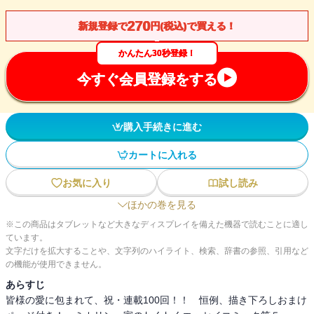
270
新規登録で
円(税込)で買える！
かんたん30秒登録！
今すぐ会員登録をする
購入手続きに進む
カートに入れる
お気に入り
試し読み
ほかの巻を見る
※この商品はタブレットなど大きなディスプレイを備えた機器で読むことに適し
ています。
文字だけを拡大することや、文字列のハイライト、検索、辞書の参照、引用など
の機能が使用できません。
あらすじ
皆様の愛に包まれて、祝・連載100回！！ 恒例、描き下ろしおまけ