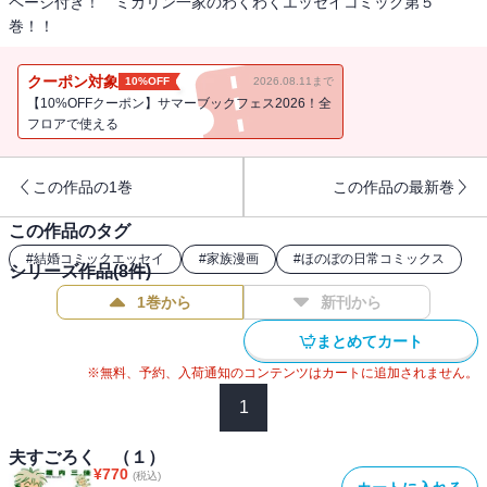
ページ付き！ ミカリン一家のわくわくエッセイコミック第５
巻！！
クーポン対象
10%OFF
2026.08.11まで
【10%OFFクーポン】サマーブックフェス2026！全
フロアで使える
この作品の1巻
この作品の最新巻
この作品のタグ
#
結婚コミックエッセイ
#
家族漫画
#
ほのぼの日常コミックス
シリーズ作品(
8
件)
1巻から
新刊から
まとめてカート
※無料、予約、入荷通知のコンテンツはカートに追加されません。
1
夫すごろく （１）
¥
770
(税込)