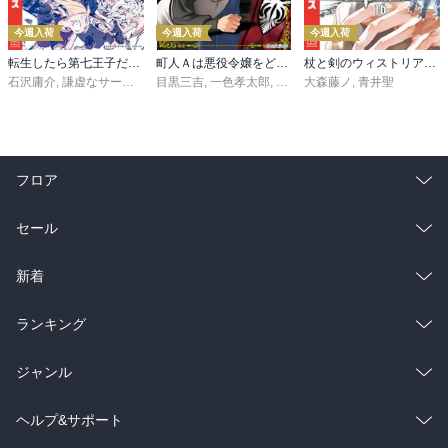
今週入荷
今週入荷
今週入荷
転生したら第七王子だったので、気ままに魔術を極めます（２４）
町人Ａは悪役令嬢をどうしても救いたい ～どぶと空と氷の姫君～１０【電子書店共通特典イラスト付】
杖と剣のウィストリア（１６）
石沢庸介
,
謙虚なサークル
,
メル。
目黒三吉
,
一色孝太郎
,
Parum
大森藤ノ
,
青井聖
フロア
総合
コミック
セール
ラノベ
小説
総合
コミック
新着
雑誌・グラビア
ビジネス・実用
ラノベ
小説
総合
コミック
ランキング
BL・TL
雑誌・グラビア
ビジネス・実用
ラノベ
小説
総合
コミック
ジャンル
BL・TL
雑誌・グラビア
ビジネス・実用
ラノベ
小説
コミック
男性コミック
ヘルプ&サポート