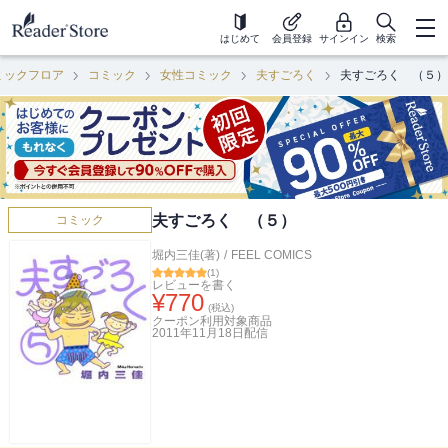
はじめて
会員登録
サインイン
検索
ミックフロア
コミック
女性コミック
夫すごろく
夫すごろく （５）
夫すごろく （５）
コミック
堀内三佳(著)
/
FEEL COMICS
(
1
)
レビューを書く
¥
770
(税込)
クーポン利用対象商品
2011年11月18日
配信