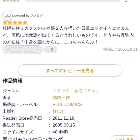
0
powered by ブクログ
札幌在住ミカタスの夫や娘２人を描いた日常エッセイ４コマまん
が。何気に地元話が出てくるとうれしいものです。どうやら真駒内
の方在住？中身を読むからに。ニコちゃんらぶ！
ブクログレビューは
投稿日
:
2006.10.31
0
いいねできません
すべてのレビューを見る
作品情報
ジャンル
:
コミック
-
女性コミック
著者
:
堀内三佳
掲載誌・レーベル
:
FEEL COMICS
出版社
:
祥伝社
Reader Store発売日
:
2011.11.18
書誌発売日
:
2005.09.15
ファイルサイズ
:
40.4MB
同じジャンルのランキング
もっと見る