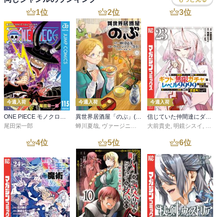
1
位
2
位
3
位
今週入荷
今週入荷
今週入荷
ONE PIECE モノクロ版 115
異世界居酒屋「のぶ」(22)
信じていた仲間達にダンジョン奥地で殺されかけたがギフト『無限ガチャ』でレベル９９９９の仲間達を手に入れて元パーティーメンバーと世界に復讐＆『ざまぁ！』します！（２３）
尾田栄一郎
蝉川夏哉
,
ヴァージニア二等兵
大前貴史
,
転
,
明鏡シスイ
,
ｔｅ
4
位
5
位
6
位