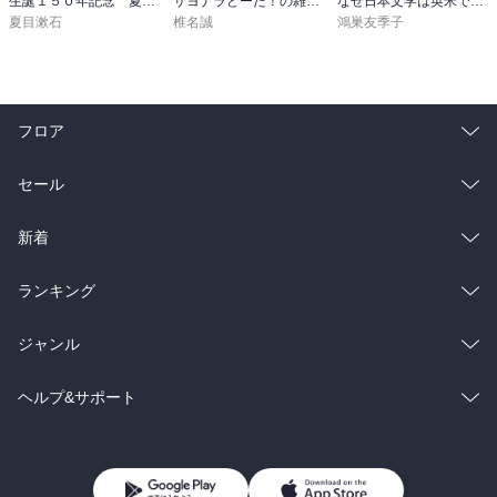
生誕１５０年記念 夏目漱石 名作セット
サヨナラどーだ！の雑魚釣り隊
なぜ日本文学は英米で人気があるのか
夏目漱石
椎名誠
鴻巣友季子
フロア
総合
コミック
セール
ラノベ
小説
総合
コミック
新着
雑誌・グラビア
ビジネス・実用
ラノベ
小説
総合
コミック
ランキング
BL・TL
雑誌・グラビア
ビジネス・実用
ラノベ
小説
総合
コミック
ジャンル
BL・TL
雑誌・グラビア
ビジネス・実用
ラノベ
小説
コミック
男性コミック
ヘルプ&サポート
BL・TL
雑誌・グラビア
ビジネス・実用
女性コミック
コミック誌
初めての方へ
ヘルプ
BL・TL