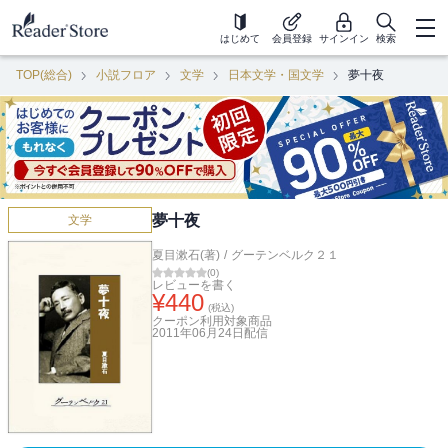
はじめて
会員登録
サインイン
検索
TOP(総合)
小説フロア
文学
日本文学・国文学
夢十夜
夢十夜
文学
夏目漱石(著)
/
グーテンベルク２１
(
0
)
レビューを書く
¥
440
(税込)
クーポン利用対象商品
2011年06月24日
配信