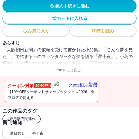
購入手続きに進む
カートに入れる
お気に入り
試し読み
あらすじ
「大阪朝日新聞」の依頼を受けて書かれた小品集。「こんな夢を見
た…」で始まる十のファンタジックな夢を語る「夢十夜」、小鳥の
死を淡々と描いて名作といわれる「文鳥」、日常雑記といってよい
エッセイ「永日小品」の３編からなる。
もっと見る
クーポン対象
10%OFF
2026.08.11まで
【10%OFFクーポン】サマーブックフェス2026！全
フロアで使える
この作品のタグ
#
夏目漱石関連作
新刊通知
夏目漱石
夢十夜