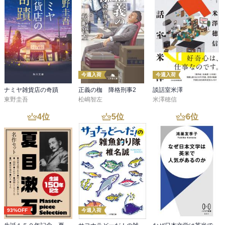
今週入荷
今週入荷
ナミヤ雑貨店の奇蹟
正義の枷 降格刑事2
談話室米澤
東野圭吾
松嶋智左
米澤穂信
4
位
5
位
6
位
93%OFF
今週入荷