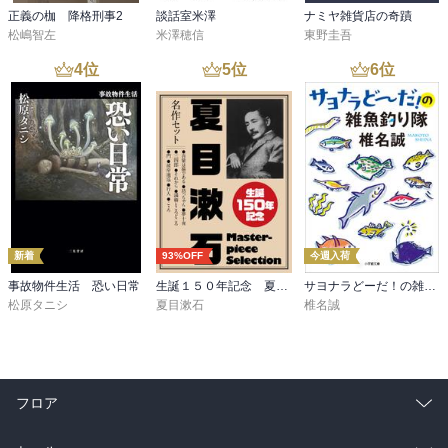
正義の枷 降格刑事2
談話室米澤
ナミヤ雑貨店の奇蹟
松嶋智左
米澤穂信
東野圭吾
4
位
5
位
6
位
新着
93%OFF
今週入荷
事故物件生活 恐い日常
生誕１５０年記念 夏目漱石 名作セット
サヨナラどーだ！の雑魚釣り隊
松原タニシ
夏目漱石
椎名誠
フロア