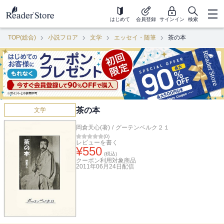
はじめて
会員登録
サインイン
検索
TOP(総合)
小説フロア
文学
エッセイ・随筆
茶の本
茶の本
文学
岡倉天心(著)
/
グーテンベルク２１
(
0
)
レビューを書く
¥
550
(税込)
クーポン利用対象商品
2011年06月24日
配信