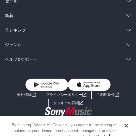
総合
コミック
セール
ラノベ
小説
総合
コミック
新着
雑誌・グラビア
ビジネス・実用
ラノベ
小説
総合
コミック
ランキング
BL・TL
雑誌・グラビア
ビジネス・実用
ラノベ
小説
総合
コミック
ジャンル
BL・TL
雑誌・グラビア
ビジネス・実用
ラノベ
小説
コミック
男性コミック
ヘルプ&サポート
BL・TL
雑誌・グラビア
ビジネス・実用
女性コミック
コミック誌
初めての方へ
ヘルプ
BL・TL
ライトノベル
男子向けラノベ
よくあるご質問
お問い合わせ
会社情報
プライバシーポリシー
ご利用条件
女子向けラノベ
小説
利用規約
クッキーの詳細
国内小説
海外小説
Copyright 2017 - 2026 Sony Music Entertainment(Japan) Inc.
By clicking “Accept All Cookies”, you agree to the storing of
ミステリー
SF
Information on the site is for the Japan domestic market only
cookies on your device to enhance site navigation, analyze
powered by