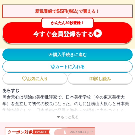
55
新規登録で
円(税込)で買える！
かんたん30秒登録！
今すぐ会員登録をする
購入手続きに進む
カートに入れる
お気に入り
試し読み
あらすじ
岡倉天心は明治の美術批評家で、日本美術学校（今の東京芸術大
学）を創立して初代の校長になった。のちには横山大観らと日本美
術院を設立して、日本美術の発展と海外への紹介に力をつくした。
そうしたなかで彼が英文で書き、アメリカの出版社から出した日本
もっと見る
美術論、東洋美術論がこの「茶の本」。あくまでも「わかりやす
さ」を念頭に周到になされた苦心の翻訳である。
クーポン対象
10%OFF
2026.08.11まで