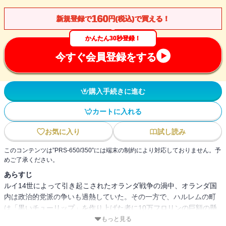
160
新規登録で
円(税込)で買える！
かんたん30秒登録！
今すぐ会員登録をする
購入手続きに進む
カートに入れる
お気に入り
試し読み
このコンテンツは”PRS-650/350”には端末の制約により対応しておりません。予
めご了承ください。
あらすじ
ルイ14世によって引き起こされたオランダ戦争の渦中、オランダ国
内は政治的党派の争いも過熱していた。その一方で、ハルレムの町
は「黒いチューリップ」を作り上げた者に10万フロリンの巨額の懸
賞金を出すというイベントを企画する。資産家の息子で根っからの
もっと見る