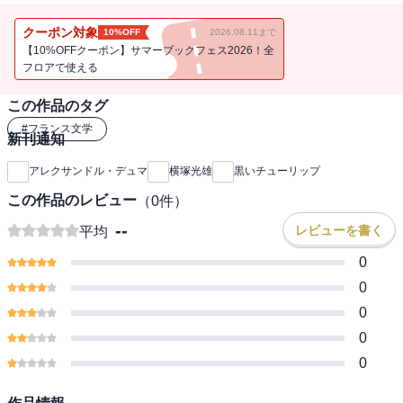
園芸好きのコルネリウスは、全力をあげて品種改良に取り組む。だ
が隣家には、コルネリウスに対抗心と嫉妬の炎を燃やす園芸家ボク
クーポン対象
10%OFF
2026.08.11まで
ステルの目があった。彼はコルネリウスが当時の政治リーダーの叔
【10%OFFクーポン】サマーブックフェス2026！全
父から重要書類を託されたらしいのを目撃する。
フロアで使える
この作品のタグ
#
フランス文学
新刊通知
アレクサンドル・デュマ
横塚光雄
黒いチューリップ
この作品のレビュー
（
0
件）
--
レビューを書く
平均
0
0
0
0
0