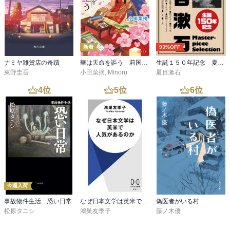
新着
93%OFF
ナミヤ雑貨店の奇蹟
華は天命を謳う 莉国後宮女医伝 五
生誕１５０年記念 夏目漱石 名作セット
東野圭吾
小田菜摘
,
Minoru
夏目漱石
4
位
5
位
6
位
今週入荷
事故物件生活 恐い日常
なぜ日本文学は英米で人気があるのか
偽医者がいる村
松原タニシ
鴻巣友季子
藤ノ木優