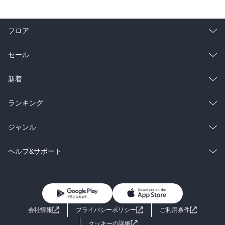
フロア
総合
コミック
セール
ラノベ
小説
総合
コミック
新着
雑誌・グラビア
ビジネス・実用
ラノベ
小説
総合
コミック
ランキング
BL・TL
雑誌・グラビア
ビジネス・実用
ラノベ
小説
総合
コミック
ジャンル
BL・TL
雑誌・グラビア
ビジネス・実用
ラノベ
小説
コミック
男性コミック
ヘルプ&サポート
BL・TL
雑誌・グラビア
ビジネス・実用
女性コミック
コミック誌
初めての方へ
ヘルプ
BL・TL
ライトノベル
男子向けラノベ
よくあるご質問
お問い合わせ
会社情報
プライバシーポリシー
ご利用条件
女子向けラノベ
小説
利用規約
クッキーの詳細