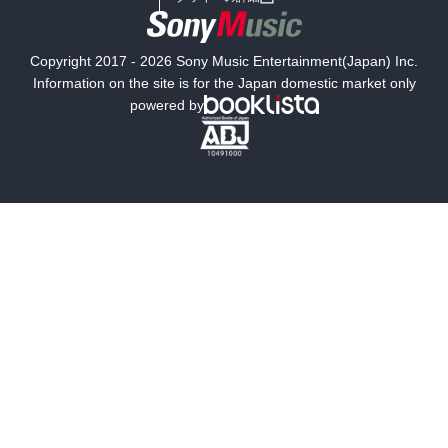
国内小説
海外小説
Copyright 2017 - 2026 Sony Music Entertainment(Japan) Inc.
ミステリー
SF
Information on the site is for the Japan domestic market only
powered by
歴史・時代小説
文学
雑誌
グラビア写真集
ボーイズラブ
ティーンズラブ
人文・思想・歴史
社会・政治・法律
ビジネス・経済
サイエンス・テクノロジー
コンピュータ・情報
くらし・家庭
料理・酒
ファッション・美容・ダイエット