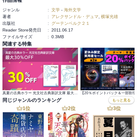
作品情報
ジャンル
:
文学
-
海外文学
著者
:
アレクサンドル・デュマ
,
横塚光雄
出版社
:
グーテンベルク２１
Reader Store発売日
:
2011.06.17
ファイルサイズ
:
0.3MB
関連する特集
真夏の古典ホラー 光文社古典新訳文庫 最大30％OFF
同じジャンルのランキング
もっと見る
1
位
2
位
3
位