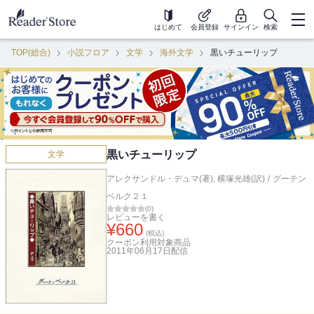
はじめて
会員登録
サインイン
検索
TOP(総合)
小説フロア
文学
海外文学
黒いチューリップ
黒いチューリップ
文学
アレクサンドル・デュマ(著)
,
横塚光雄(訳)
/
グーテン
ベルク２１
(
0
)
レビューを書く
¥
660
(税込)
クーポン利用対象商品
2011年06月17日
配信