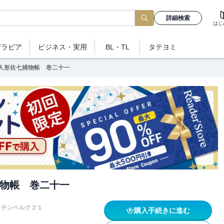
詳細検索
はじ
グラビア
ビジネス
・実用
BL・TL
タテヨミ
人形佐七捕物帳 巻二十一
物帳 巻二十一
ーテンベルク２１
購入手続きに進む