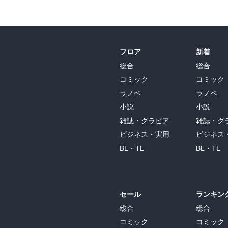
フロア
新着
総合
総合
コミック
コミック
ラノベ
ラノベ
小説
小説
雑誌・グラビア
雑誌・グ
ビジネス・実用
ビジネス
BL・TL
BL・TL
セール
ランキン
総合
総合
コミック
コミック