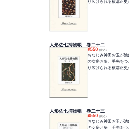
り広げられる横溝正史
人形佐七捕物帳 巻二十二
¥
550
(税込)
おなじみ神田お玉が池
の女房お粂、手先をつ
り広げられる横溝正史
人形佐七捕物帳 巻二十三
¥
550
(税込)
おなじみ神田お玉が池
の女房お粂、手先をつ