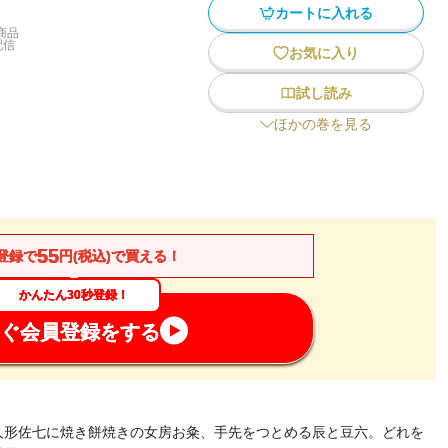
カートに入れる
商品
配信
お気に入り
試し読み
ほかの巻を見る
55
登録で
円(税込)で買える！
かんたん30秒登録！
ぐ会員登録をする
人形佐七に焼き餅焼きの女房お粂、手先をつとめる辰と豆六。どれを