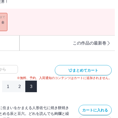
世界！
11まで
！全
この作品の最新巻
から
まとめてカート
※無料、予約、入荷通知のコンテンツはカートに追加されません。
1
2
3
に住まいをかまえる人形佐七に焼き餅焼き
カートに入れる
とめる辰と豆六。どれを読んでも絢爛と繰