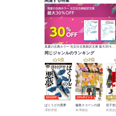
関連する特集
真夏の古典ホラー 光文社古典新訳文庫 最大30％OFF
同じジャンルのランキング
1
位
2
位
50%OFF
20%ポイント
今週入
ばくうどの悪夢
倫敦スコーンの謎
澤村伊智
米澤穂信
井原忠