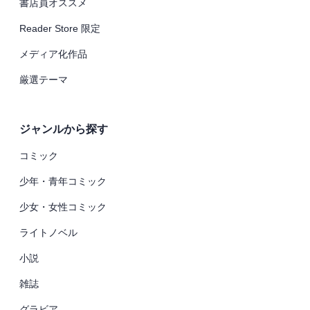
書店員オススメ
Reader Store 限定
メディア化作品
厳選テーマ
ジャンルから探す
コミック
少年・青年コミック
少女・女性コミック
ライトノベル
小説
雑誌
グラビア