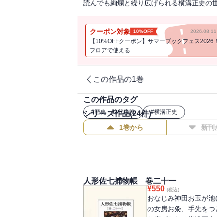
読んでも絢爛と繰り広げられる横溝正史の
クーポン対象
10%OFF
2026.08.
【10%OFFクーポン】サマーブックフェス2026
フロアで使える
この作品の1巻
この作品のタグ
#
歴史・時代小説
#
横溝正史
シリーズ作品(
24
件)
1巻から
新刊
人形佐七捕物帳 巻二十一
¥
550
(税込)
おなじみ神田お玉が池
の女房お粂、手先をつ