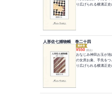
り広げられる横溝正史
人形佐七捕物帳 巻二十四
最終巻
¥
550
(税込)
おなじみ神田お玉が池
の女房お粂、手先をつ
り広げられる横溝正史