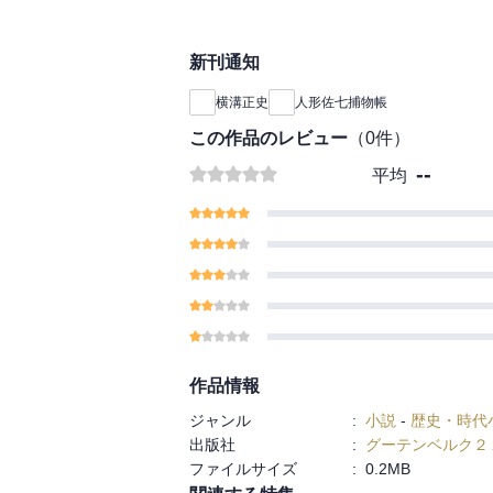
新刊通知
横溝正史
人形佐七捕物帳
この作品のレビュー
（
0
件）
--
平均
作品情報
ジャンル
:
小説
-
歴史・時代
出版社
:
グーテンベルク２
ファイルサイズ
:
0.2MB