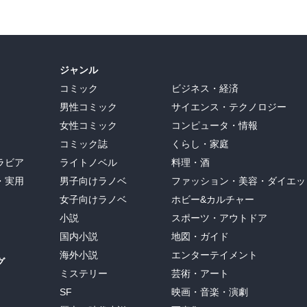
ジャンル
コミック
ビジネス・経済
男性コミック
サイエンス・テクノロジー
女性コミック
コンピュータ・情報
コミック誌
くらし・家庭
ラビア
ライトノベル
料理・酒
・実用
男子向けラノベ
ファッション・美容・ダイエッ
女子向けラノベ
ホビー&カルチャー
小説
スポーツ・アウトドア
国内小説
地図・ガイド
海外小説
エンターテイメント
グ
ミステリー
芸術・アート
SF
映画・音楽・演劇