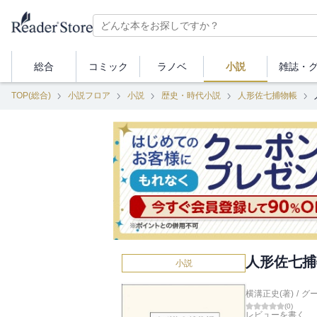
総合
コミック
ラノベ
小説
雑誌・
TOP(総合)
小説フロア
小説
歴史・時代小説
人形佐七捕物帳
人形佐七捕
小説
横溝正史(著)
/
グ
(
0
)
レビューを書く