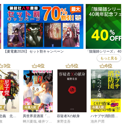
【夏電書2026】 セット割キャンペーン
「陰陽師シリーズ」 40周
もっと見る
3
位
4
位
5
位
6
位
荷
今週入荷
今週入荷
尼子党忠義 北近江合戦心得〈八〉
異世界居酒屋「げん」三杯目
容疑者Xの献身
ハヤブサ消防団 森へつづく道
政
蝉川夏哉
,
碓井ツカサ
東野圭吾
池井戸潤