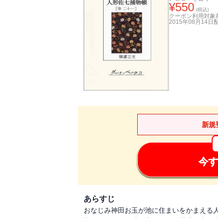
¥
550
(税込)
クーポン利用対象
2015年08月14日
新規
今す
あらすじ
おなじみ神田お玉が池に住まいをかまえる