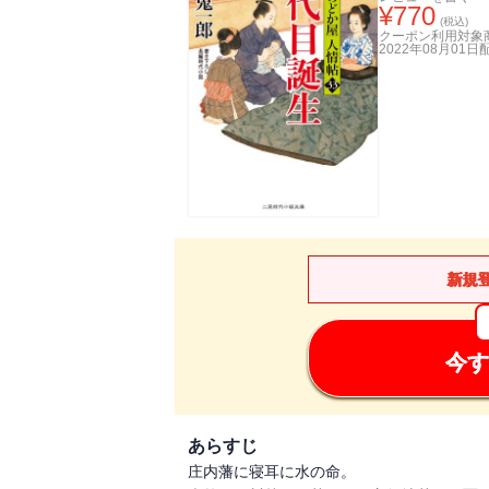
¥
770
(税込)
クーポン利用対象
2022年08月01日
新規
今す
あらすじ
庄内藩に寝耳に水の命。