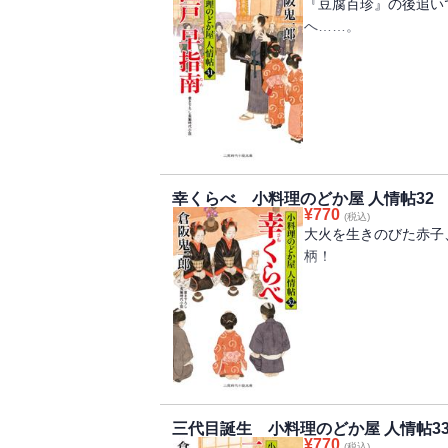
『豆腐百珍』の後追い
へ……。
刀を包丁に持ち替えた
主が初めて江戸へ。
折しも「ご案内の辰」
のどか屋の時吉がかつ
めて江戸へ。先々代の
幸くらべ 小料理のどか屋 人情帖32
もあり、新任の殿さま
¥
770
(税込)
へ……。折しも江戸で
大火を生きのびた赤子
に大店の隠居を拐かす
柄！
すすめて……。江戸見
た。
二人あわせて「江戸」
の旅籠のかけもち手伝
本書に登場する小料理
折しも上方から偽薬の
・鯖と椎茸の挟み焼 
漬け
岩本町で焼け出された
・だし巻き玉子 ・牡
は一石橋の蔵のかげで
・餡かけ揚げ蕎麦 ・
三代目誕生 小料理のどか屋 人情帖3
はおけないから、保護
¥
770
(税込)