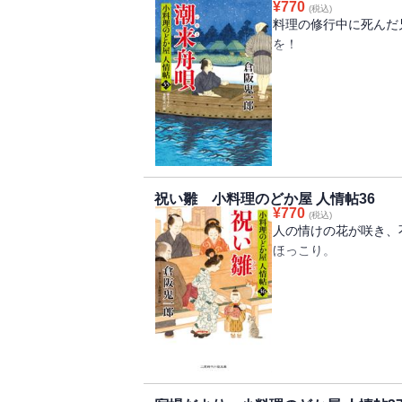
¥
770
(税込)
下見で大川端へ……。
料理の修行中に死んだ
けて噺家から屋台の蕎
を！
＊秋刀魚のおろし煮（
潮来自慢の飯屋はここ
揚げたての秋刀魚を大
酒も肴も江戸仕込み
た秋刀魚を、だし汁と
田楽蒲焼き豆腐飯、蕎
根おろしを加え、また
兄にゆかりの益吉屋
葱を加えて皿に盛る。
潮来から料理修業のた
祝い雛 小料理のどか屋 人情帖36
で亡くなり、その遺志
¥
770
(税込)
終え、これから故郷に
人の情けの花が咲き、
行中の浅草長吉屋の長
ほっこり。
った悔い故、潮来まで
に、一緒に行って見世
火事で落命した父の敵
が、大火で親と
＊秋鯖の味噌煮（本書
はぐれた双子の姉妹が
――まずは切り身に塩
らに生姜を加えて煮る
のどか屋のおかみは十
梅になる。もう一つの
る双子の赤子あかごを
く、練り味噌を別につ