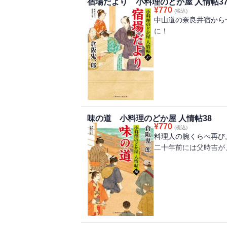
宿場だより 小料理のどか屋 人情帖3
付け、有徳うとくの人
¥
770
(税込)
年後、縁のあるのどか
中山道の奈良井宿から
ばれた。双子の姉妹を
に！
は竜太りゅうたで弟が
て落命。その敵討ちを
料理自慢の老舗旅籠の
跡取り息子は父から料
＊焼き牡蠣飯かきめし
このままでは店が潰れ
牡蠣は大根おろしをか
を焼き、酒１、味醂２
中山道で江戸から三十
きだれを加えるのが骨
十番目になる。宿場町
ほかほかのご飯に焼き
味の道 小料理のどか屋 人情帖38
あるが、主が中風で倒
¥
770
を散らす。
(税込)
息子の梅次郎はまだ十
料理人の腕くらべ再び
（本書より）
このままでは美杉屋の
二十年前には父時吉が
屋」の常連で幕府の御
て…。
江戸で指折の名店、三
腕くらべの結末は？
＊本書登場の小料理＊
さらに幾松からの思い
～新生姜と枝豆のかき
新生姜は皮つきのまま
かつて江戸の料理人に
揚げるときにも火が入
年に一度行われていた