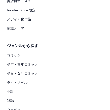
書店員オススメ
Reader Store 限定
メディア化作品
厳選テーマ
ジャンルから探す
コミック
少年・青年コミック
少女・女性コミック
ライトノベル
小説
雑誌
グラビア