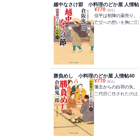
浅いおたまですくった
越中なさけ節 小料理のどか屋 人情帖
か判じて勝ったほうに
¥
770
固まって浮いてから少
(税込)
その後、料理人の数を
信平は初陣の薬売り。
出して油を切る。
十年前の話だ。これに
亡父への想いを胸に江
の千吉に白羽の矢が立
信平の父は時化にのま
《本書登場の小料理》
信平を見守るのは父の
・大根餅
懸命に薬売りに励むが
大根おろしに細かく刻
火にかけ、粘り気が出
日の本じゅう、津々浦
がったら、食べやすい
た。時を同じくして、
（一口大に分けてもよ
勝負めし 小料理のどか屋 人情帖40
京から下ってきた悪党
¥
770
(税込)
は上方からきた悪党ど
藩主からの白羽の矢。
たちの真似をするとは
二代目に任されたのは
売りたちは果たして手
将棋の対局の場に選ば
＊本書登場の小料理
れ」に結った十四の娘
「焼き茄子」
いまひとつの対局は盲
焼きたての茄子は水に
熱いので、指のほうを
のどか屋に大和梨川藩
むけたら、へたを切り