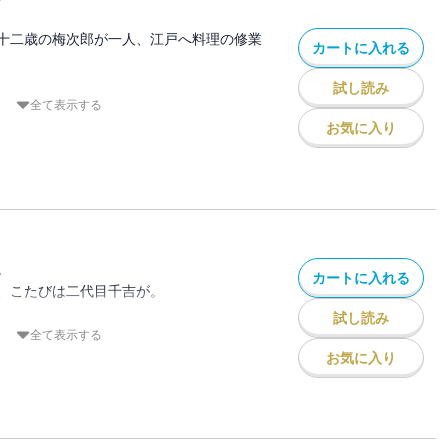
7
、井筒いづつ屋にあずけられた。その十数
屋を手伝うことに。ここで新たなる縁が結
十二歳の梅次郎が一人、江戸へ料理の修業
カートに入れる
見初みそめたのは、双子の火消し兄弟。兄
卯之吉うのきち。二人の父はかつて火事に
試し読み
志したというのである。
主が中風で倒れ厨には立てない。
全て表示する
理を習いはじめたばかり。
お気に入り
＊
てしまう。
らめて生臭さを取り、鍋に油を敷いて牡蠣
、濃口醤油１、一味唐辛子少々を加えた焼
四番目の宿場が奈良井宿だ。京からでも三
法。
の外れに料理自慢の老舗旅籠「美杉屋」が
牡蠣を載せ、焼きだれをかけて葱と針柚子
れ厨には立てなくなってしまった。跡取り
二歳、料理を教えはじめたばかりだった。
。
カートに入れる
味が消えてしまう。そんな折、「のどか
、こたびは二代目千吉が。
用を務める「黒四組」の面々がやって来
試し読み
役格の旬屋のあるじ幾松と競う千吉。
全て表示する
お気に入り
がけぬ申し出を受けた千吉は…。
揚げ～
せん切りにし、枝豆は固めに茹でておく。
よる腕くらべがあった。通人の遊びとして
るから固めでよくなる。
。料理人を二人呼び、どちらの料理が勝る