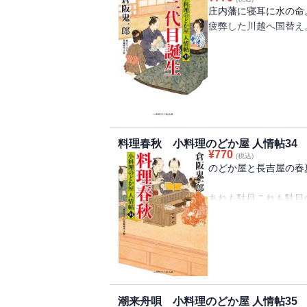
人、井筒屋の善兵衛に
庄内藩に寝耳に水の命
は、のどか屋はじめ三
疲弊した川越へ国替え
て……。折しも上方か
る。
三代目を待つのどか屋
百姓と雖も二君に仕え
＊本書に登場する小料
越訴衆の江戸での秘策
・海老と小柱のかき揚
松笠煮
旅籠付き小料理のどか
・白魚の筏焼き ・高
を心待ちにしているの
・蛸と大豆のやわらか
料理春秋 小料理のどか屋 人情帖34
りの客が来た。庄内藩
¥
770
(税込)
汰が下されていた。裕
のどか屋と長吉屋の春
なる三方領地替えを沙
越訴衆は庄内から全国
あれも駄目これも駄目
は名店の味を！
＊本書に登場する小料
改革で廃業の人情本作
・小鯵南蛮漬 ・枝豆
・揚げ出し豆腐の梅肉
早指南本『料理春秋』
・焼き茄子の煮浸し 
髪の客がのどか屋に入
・野菜の焼き浸し ・
これまではよかったが
潮来舟唄 小料理のどか屋 人情帖35
まかりならぬと、百敲