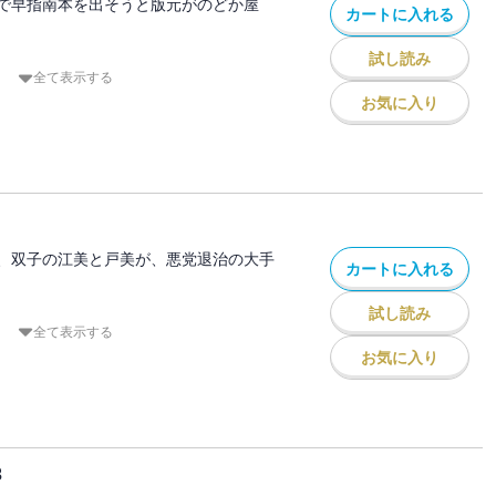
で早指南本を出そうと版元がのどか屋
カートに入れる
試し読み
とき時吉が禄を食んだ大和梨川藩の若き藩
全て表示する
お気に入り
なる賊による拐かしが続出し……。
て禄を食んでいた大和梨川藩の殿さまが初
殿の病床に「江戸の味」を届けに行った縁
は興味津々。早速、お忍びで、のどか屋
は「ご案内の辰」 なる賊が身代金目当て
、双子の江美と戸美が、悪党退治の大手
カートに入れる
べく、いいところへ御案内しますと駕籠を
物に出かけた、お忍びの殿さまが狙われ
試し読み
となる江美と戸美は、のどか屋はじめ三軒
全て表示する
いに。
お気に入り
悪党らが来て……！
・牡蠣大根鍋 ・鯛の塩釜 ・蓮根の甘酢
先の大火のとき、のどか屋の時吉とおちよ
蠣飯 ・生麩の煮物 ・煮奴 ・蛸飯
泣いている双子の赤子を見つけた。見拾て
里芋の田楽 ・焼き柿 ・甘藷飴煮
3
して江美と戸美と名づけた。赤子は有徳の