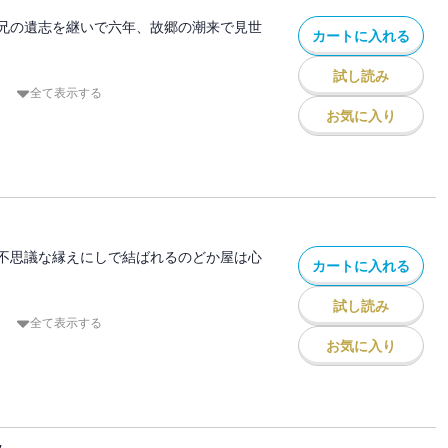
のどか屋の常連たちが、同じくお咎めを受
兄の遺志を継いで六年、故郷の潮来で見世
カートに入れる
麦屋になった元松のことを話して…。
試し読み
本書より）＊
よ
全て表示する
根おろしで煮るとおいしい。からりと揚げ
お気に入り
味醂や醤油を加え、ひと煮立ち。そこへ大
麦水団汁に餡巻きよ
ひと煮立ちしたところで火から下ろし、青
め江戸に来た益吉が病のため二十一の若さ
を継いで出てきた弟の寅吉が六年の修業を
戻って見世を開こうとしている。寅吉が修
不思議な縁えにしで結ばれるのどか屋は心
カートに入れる
吉は、六年前に益吉の骨壺を届けられなか
同行するという。さらにはのどか屋の千吉
試し読み
びらきまで助けてやれというのだった。
討ちをしようと火消しになった双子の兄弟
全て表示する
お気に入り
より）
手伝うのどか屋で出会い……。
を振ってから霜降りにしてやることだ。さ
と、青魚の臭みが抜けて、ちょうどいい塩
数年前、大火のなか、蔵のかげで泣いてい
勘どころは、煮汁に味噌を入れるのではな
見つけた。赤子は江美えみと戸美とみと名
くってから加えることだ。