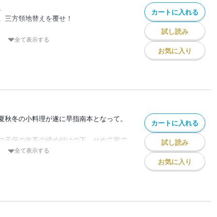
あずけられ、十三年が経った。双子の娘
。
カートに入れる
軒の旅籠をかけもちの手伝いに入っ
。三方領地替えを覆せ！
ら偽薬の悪党らが江戸にやってきたのであ
試し読み
にみちのく訛りの訳あり客。
全て表示する
ず！
お気に入り
理＊
に、のどか屋の常連客らも……。
げ ・玉子粥 ・あさり玉子丼 ・常節の
屋ではこの秋にやや子が生まれる。三代目
野豆腐の揚げ煮 ・ 鰹の焼き霜づくり
どか屋に、なにやら訳ありの、みちのく訛
煮 ・胡瓜と竹輪の梅酢和え
の百姓衆という。庄内藩には寝耳に水の沙
福な庄内から疲弊した川越国替えだ。非道
夏秋冬の小料理が遂に早指南本となって。
カートに入れる
汰止みに！ 百姓と雖も二君に仕えずと、
へ、そして江戸へ……。
の天保の改革の締め付けの下、せめて家で
試し読み
全て表示する
理＊
者がのどか屋で見つけたのは？
お気に入り
海老かき揚げ ・穴子八幡巻き
かけ ・めで鯛づくし
の準備が順調に進むなか、暗い顔をした総
・金平豆腐
ってきた。人気人情本作者の吉岡春宵だ。
八杯豆腐 ・甘藷飯
、天保の改革が春宵を襲った。人情本など
の刑を受けた。春宵は筆を折り、身投げの