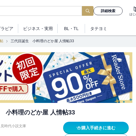
詳細検索
はじ
グラビア
ビジネス
・実用
BL・TL
タテヨミ
帖
三代目誕生 小料理のどか屋 人情帖33
 小料理のどか屋 人情帖33
二見時代小説文庫
購入手続きに進む