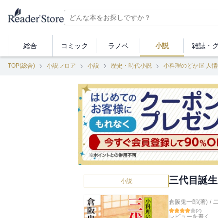
総合
コミック
ラノベ
小説
雑誌・
TOP(総合)
小説フロア
小説
歴史・時代小説
小料理のどか屋 人情
三代目誕生
小説
倉阪鬼一郎(著)
/
(
2
)
レビューを書く