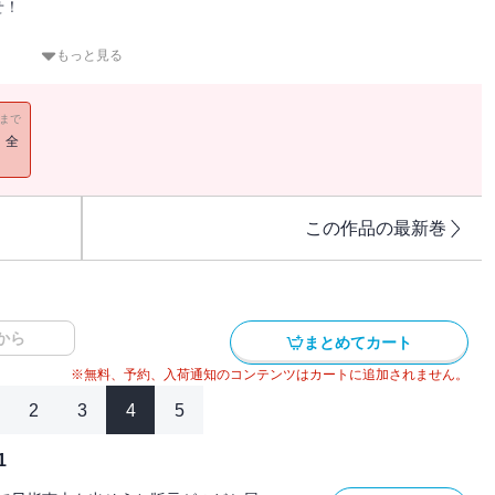
せ！
あり客。
もっと見る
客らも……。
11まで
！全
子が生まれる。三代目を心待ちにしているのどか屋に、なにやら訳あ
百姓衆という。庄内藩には寝耳に水の沙汰が下されていた。裕福な庄
方領地替えを沙汰止みに！ 百姓と雖も二君に仕えずと、越訴衆は庄
この作品の最新巻
子八幡巻き
し
から
まとめてカート
※無料、予約、入荷通知のコンテンツはカートに追加されません。
2
3
4
5
1