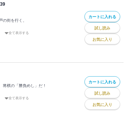
ものを鍋肌に沿わせるように入れる。
39
ほうびを与えるという通人らしい遊びだ。
しだけ揚げる。
増やし大がかりな腕くらべが……。もう二
カートに入れる
父の時吉が出て勝った。そして今、二代目
戸の街を行く。
てられて……。
試し読み
れ、江戸を見ることなく逝った。
全て表示する
親友。
お気に入り
、折しも捕物騒ぎが勃発！
んだ干し海老を加え、片栗粉と塩を入れて
るまで練る。これを広げ、こんがり焼き上
々を旅する薬売りが久々にのどか屋に現れ
大きさに切り、醤油で食す。
黒四組が探索しているのは「上方訛り」の
い）
だという。なりは越中の薬売りだが、中身
もを探し出すことはできるのか。「おいら
カートに入れる
、許せねえっちゃ」と気概を示す越中の薬
、将棋の「勝負めし」だ！
柄を立てることができるか――。
試し読み
れたのどか屋に現れた棋士は、髷を「桃割
全て表示する
。
お気に入り
目の棋士とだという……。
つけないで皮をむく。
水につけて、手際よく。
主筒堂出羽守が持ち込んだ話は「将棋の戦
落とし、箸で四つに割く。