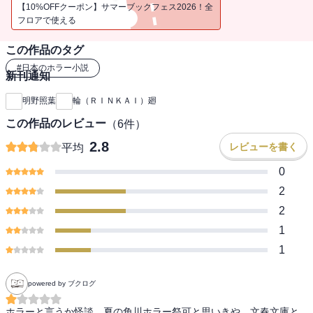
るとき、因縁が時と場所を越えて迫りくる！ 第７回松本清張賞受
【10%OFFクーポン】サマーブックフェス2026！全
賞の傑作ホラー。
フロアで使える
この作品のタグ
#
日本のホラー小説
新刊通知
明野照葉
輪（ＲＩＮＫＡＩ）廻
この作品のレビュー
（
6
件）
2.8
レビューを書く
平均
0
2
2
1
1
powered by ブクログ
ホラーと言うか怪談。夏の角川ホラー祭可と思いきや、文春文庫と