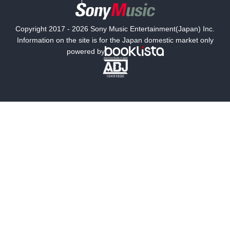
国内小説
海外小説
Copyright 2017 - 2026 Sony Music Entertainment(Japan) Inc.
ミステリー
SF
Information on the site is for the Japan domestic market only
powered by
歴史・時代小説
文学
雑誌
グラビア写真集
ボーイズラブ
ティーンズラブ
人文・思想・歴史
社会・政治・法律
ビジネス・経済
サイエンス・テクノロジー
コンピュータ・情報
くらし・家庭
料理・酒
ファッション・美容・ダイエット
ホビー&カルチャー
スポーツ・アウトドア