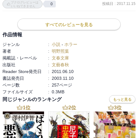
ブクログレビューは
わるんじゃなくて、もっともっと以前からの歴史があるというと
投稿日
:
2017.11.15
0
いいねできません
か、時枝の祖先も同じような業があるとか、それがじつは絡んでい
茨城の旧家に嫁いだ香苗は姑との関係が悪く、娘の真穂が姑から虐
たとか、そういう深みを出したほうが良かったのではないか。

待を受ける事に我慢ならず離婚する。

すべてのレビューを見る
香苗の実家の大久保の母に頼るものの母の時枝は真穂に良い感情を
また、茨城だけ"O町"というバランスの悪さなど、先にプロットやキ
持っていない。

作品情報
ャラクターを決めて書いたのではなく、行き当たりばったりな文章
香苗、真穂、時枝の因縁と因果を辿る物語・・・

なのではというところも印象がよろしくない。

ジャンル
:
小説
-
ホラー
著者
:
明野照葉
250pで読みやすいかと思いきや文字ギッシリです！
まあ、一番悪いのは、タイトルに意味のわからん読み方を付けたと
掲載誌・レーベル
:
文春文庫
ころにある。文章☆3。ストーリーで減点1、タイトルで減点2。0点
出版社
:
文藝春秋
やないか。
Reader Store発売日
:
2011.06.10
書誌発売日
:
2003.11.10
ページ数
:
257ページ
ファイルサイズ
:
0.3MB
同じジャンルのランキング
もっと見る
1
位
2
位
3
位