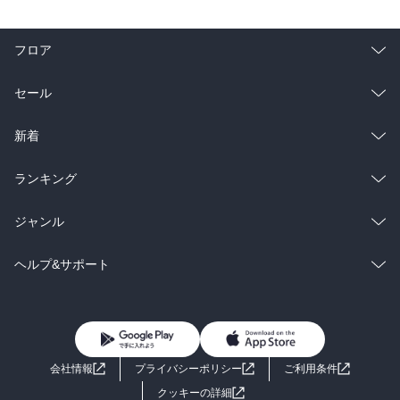
フロア
総合
コミック
セール
ラノベ
小説
総合
コミック
新着
雑誌・グラビア
ビジネス・実用
ラノベ
小説
総合
コミック
ランキング
BL・TL
雑誌・グラビア
ビジネス・実用
ラノベ
小説
総合
コミック
ジャンル
BL・TL
雑誌・グラビア
ビジネス・実用
ラノベ
小説
コミック
男性コミック
ヘルプ&サポート
BL・TL
雑誌・グラビア
ビジネス・実用
女性コミック
コミック誌
初めての方へ
ヘルプ
BL・TL
ライトノベル
男子向けラノベ
よくあるご質問
お問い合わせ
会社情報
プライバシーポリシー
ご利用条件
女子向けラノベ
小説
利用規約
クッキーの詳細