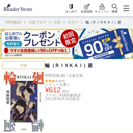
はじめて
会員登録
サインイン
検索
TOP(総合)
小説フロア
小説
ホラー
輪（ＲＩＮＫＡＩ）廻
輪（ＲＩＮＫＡＩ）廻
小説
明野照葉(著)
/
文春文庫
(
6
)
レビューを書く
¥
612
(税込)
クーポン利用対象商品
2011年06月10日
配信