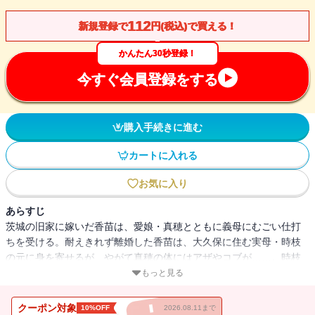
112
新規登録で
円(税込)で買える！
かんたん30秒登録！
今すぐ会員登録をする
購入手続きに進む
カートに入れる
お気に入り
あらすじ
茨城の旧家に嫁いだ香苗は、愛娘・真穂とともに義母にむごい仕打
ちを受ける。耐えきれず離婚した香苗は、大久保に住む実母・時枝
の元に身を寄せるが、やがて真穂の体にはアザやコブが……。時枝
も真穂も「何も知らない」といいはるが、隣に住む女は「老女の声
もっと見る
が聞こえる」という。声の主は誰？ 30年あまり前、時枝が新潟の
婚家から出奔したことと関係が？ 親子３代のルーツが明らかにな
クーポン対象
10%OFF
2026.08.11まで