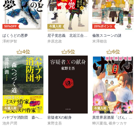
50%OFF
今週入荷
20%ポイント
ばくうどの悪夢
尼子党忠義 北近江合戦心得〈八〉
倫敦スコーンの謎
澤村伊智
井原忠政
米澤穂信
4
位
5
位
6
位
今週入荷
今週入荷
ハヤブサ消防団 森へつづく道
容疑者Xの献身
異世界居酒屋「げん」三杯目
池井戸潤
東野圭吾
蝉川夏哉
,
碓井ツカサ