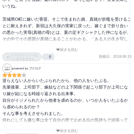
いうね。

茨城県O町に嫁いだ香苗。そこで生まれた娘、真穂が折檻を受けるこ
とに耐えきれず、新宿は大久保の実家に戻った。嫁ぐまで折り合い
の悪かった実母(真穂の母)とは、案の定ギクシャクした仲になるが、
その中でその原因が真穂にあることがわかる。「ある人の生き写し
だ」と言われる真穂の過去とは。

続きを読む
ブクログレビューは
投稿日
:
2018.06.15
0
変にひねった「輪廻」というタイトル出オチの作品なわけで、特に
いいねできません
面白い展開があるわけでもなく、作者が一番持っていきたかった、
powered by ブクログ
最後のオチ(?)みたいなものも漫才で言うところの「かぶせ」が失敗
したようなキレの悪さ。最終的に、カタルシスもなく、単なる嫌な
逆らえない人からいたぶられたから、他の人をいたぶる。

話である。

先輩後輩、上司部下、嫁姑などの上下関係で起こり部下が上司にな
り嫁が姑になる時繰り返される出来事。

また、相変わらずの前情報無しで読み始めたものの、最初の数ペー
自分がイジメられたから他者を虐めるのか、いつか人をいたぶるか
ジで、女性作家作品の嫌な部分である、自分の嫌いな女性像と、そ
ら虐められるのか？

れよりもっと嫌いな背景のようにしか出てこない男性という書き方
そんな事を考えさせられました。

なので、なんぼ読んでも誰にも感情移入できないのが辛い。

何れにしても嫌な事は全て自分の所で止める位の気持ちで頑張って
いこうと思います。

ぶっちゃけ、タイトル出オチを押すのであれば、いちの婆さんで終
続きを読む