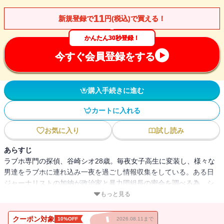
11
新規登録で
円(税込)で買える！
かんたん30秒登録！
今すぐ会員登録をする
購入手続きに進む
カートに入れる
お気に入り
試し読み
あらすじ
ラブホ専門の探偵、谷崎シオ28歳。毎夜女子高生に変装し、様々な
男達をラブホに連れ込み一夜を過ごし情報収集をしている。ある日
ジャーナリストの加納が政治家と暴力団組長の密会を調べる為、シ
オの事務所に依頼をしてくる。身勝手なセックスを強要する男達に
もっと見る
飽き飽きしていたシオは、爽やかな加納と出会い大人の男との一夜
を想像するが、突然、加納を追う謎の男達がシオ達の前に現れ
クーポン対象
10%OFF
2026.08.11まで