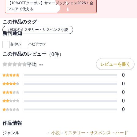
て……。シオは政治家と暴力団組長の癒着を見事暴き、加納と甘い
【10%OFFクーポン】サマーブックフェス2026！全
一夜を過ごすことができるのか！？◆ラブホ探偵シリーズ
フロアで使える
この作品のタグ
#
日本のミステリー・サスペンス小説
新刊通知
杏ゆい
ハピ☆ホテ
この作品のレビュー
（
0
件）
--
レビューを書く
平均
0
0
0
0
0
作品情報
ジャンル
:
小説
-
ミステリー・サスペンス・ハード