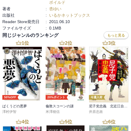
ボイルド
著者
:
杏ゆい
出版社
:
いるかネットブックス
Reader Store発売日
:
2011.06.10
ファイルサイズ
:
0.1MB
同じジャンルのランキング
もっと見る
1
位
2
位
3
位
50%OFF
20%ポイント
今週入荷
ばくうどの悪夢
倫敦スコーンの謎
尼子党忠義 北近江合戦心得〈八〉
澤村伊智
米澤穂信
井原忠政
4
位
5
位
6
位