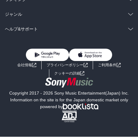
BL・TL
雑誌・グラビア
ビジネス・実用
ラノベ
小説
総合
コミック
ジャンル
BL・TL
雑誌・グラビア
ビジネス・実用
ラノベ
小説
コミック
男性コミック
ヘルプ&サポート
BL・TL
雑誌・グラビア
ビジネス・実用
女性コミック
コミック誌
初めての方へ
ヘルプ
BL・TL
ライトノベル
男子向けラノベ
よくあるご質問
お問い合わせ
会社情報
プライバシーポリシー
ご利用条件
女子向けラノベ
小説
利用規約
クッキーの詳細
国内小説
海外小説
Copyright 2017 - 2026 Sony Music Entertainment(Japan) Inc.
ミステリー
SF
Information on the site is for the Japan domestic market only
powered by
歴史・時代小説
文学
雑誌
グラビア写真集