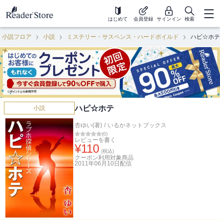
はじめて
会員登録
サインイン
検索
小説フロア
小説
ミステリー・サスペンス・ハードボイルド
ハピ☆ホテ
ハピ☆ホテ
小説
杏ゆい(著)
/
いるかネットブックス
(
0
)
レビューを書く
¥
110
(税込)
クーポン利用対象商品
2011年06月10日
配信