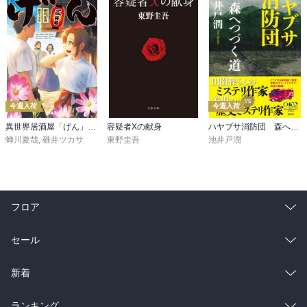
今週入荷
今週入荷
異世界居酒屋「げん」三杯目
容疑者Xの献身
ハヤブサ消防団 森へつづく道
蝉川夏哉
,
碓井ツカサ
東野圭吾
池井戸潤
フロア
総合
コミック
セール
ラノベ
小説
総合
コミック
新着
雑誌・グラビア
ビジネス・実用
ラノベ
小説
総合
コミック
ランキング