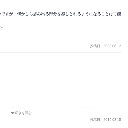
いですが、何かしら滲み出る部分を感じとれるようになることは可能
。

。
投稿日
:
2023.08.12
社 戦略人事部ジェネラルマジェージャー 兼 経営企画グループリー
続きを読む
投稿日
:
2019.08.15
て、師匠から弟子への知恵の伝授が行われるときの心得のこと