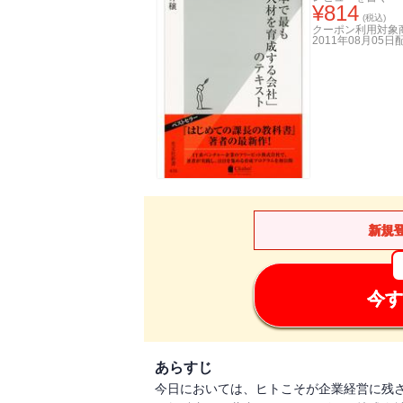
¥
814
(税込)
クーポン利用対象
2011年08月05日
新規
今す
あらすじ
今日においては、ヒトこそが企業経営に残