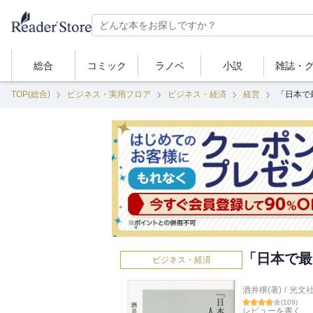
総合
コミック
ラノベ
小説
雑誌・
TOP(総合)
ビジネス・実用フロア
ビジネス・経済
経営
「日本で
「日本で最
ビジネス・経済
酒井穣(著)
/
光文
(
109
)
レビューを書く