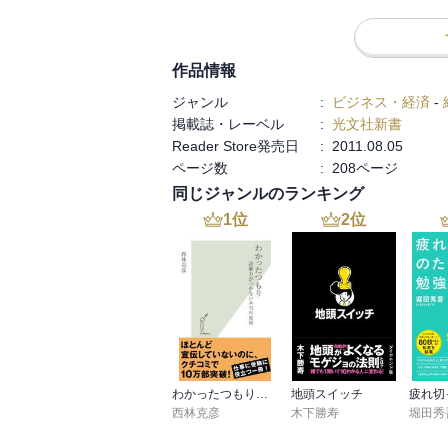
（p.1）

★第6章では（中略）導入した人材育成プ
いるのかのみならず、「人を育てる社風」の形
作品情報
・人材の３つのタイプ（CCL マイク・ロン
ジャンル
:
ビジネス・経済
-
　積極的学習者（全体の10%）

掲載誌・レーベル
:
光文社新書
　消極的学習者（全体の60%）

Reader Store発売日
:
2011.08.05
　学習拒否者（全体の30%）

ページ数
:
208ページ
・人材育成とは、人材のパフォーマンス向上を達
同じジャンルのランキング
★自分の能力を出し切るためには、まず自
気になりがちな自分を、「君の能力は、そ
1
位
2
位
必要です。(p.67)

　＃そうでないと「自分の能力では、今の仕
　＃＃これ、いま起こっていることでは？

・退職していく人材は、自社の「卒業生」である 
　「楽天MAGAZINE」などで退職者のその
　＃へ?、Tさんに見せてもらおう！！★

★人は「教えた瞬間に学なくなる存在」な
さねくてはなりません。(p.99)

わかったつもり～読解力がつかない本当の原因～
地頭スイッチ
西林克彦
木下勝寿
堀田秀
　＃p.97 の自発・受身 × 座学・経験 マ
・マネージャーの機能
