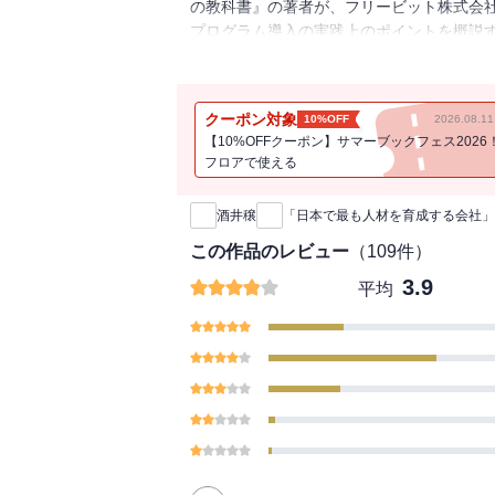
の教科書』の著者が、フリービット株式会
プログラム導入の実践上のポイントを概説
らの成長戦略を考える若手のビジネスパー
クーポン対象
10%OFF
2026.08.
【10%OFFクーポン】サマーブックフェス2026
フロアで使える
新刊通知
酒井穣
「日本で最も人材を育成する会社」
この作品のレビュー
（
109
件）
3.9
平均