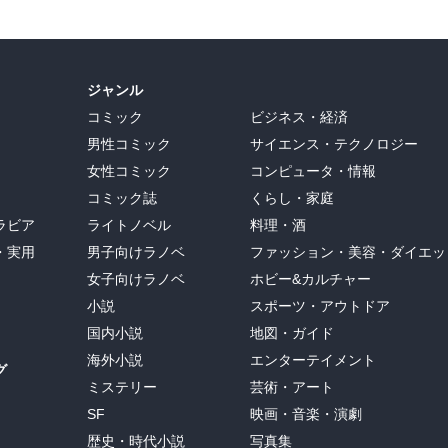
13）



ジャンル
コミック
ビジネス・経済
体験を積ませつつ、徐々に難易度を高めていく経験のデザイン

男性コミック
サイエンス・テクノロジー
。(p.134)

女性コミック
コンピュータ・情報
.138）

コミック誌
くらし・家庭
ラビア
ライトノベル
料理・酒
・実用
男子向けラノベ
ファッション・美容・ダイエッ
女子向けラノベ
ホビー&カルチャー
の設立

小説
スポーツ・アウトドア
国内小説
地図・ガイド
めの質問 （p.167）

海外小説
エンターテイメント
グ
印字。手当がゼロでも驚かないが、愛がゼロだと・・・

ミステリー
芸術・アート
SF
映画・音楽・演劇
歴史・時代小説
写真集