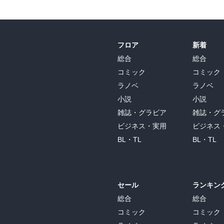
　機能４：社内外の個人や組織との連携 （p.1
・キャリア・パスの４象限モデル （p.116）
★バックワード・チェイニング

　行動８から始めて行動１に至る方法

フロア
新着
　・最後までやりぬいたという充実感

総合
総合
　・つねにゴールのテープを着るという成功
コミック
コミック
★教えると学ばないのが人間という生き物なのです
　★p.99とあわせて。

ラノベ
ラノベ
★ARCSモデル by ジョン・M・ケラー教授（p
小説
小説
　Attention

雑誌・グラビア
雑誌・グ
　Relevance

ビジネス・実用
ビジネス
　Confidence

　Satisfaction

BL・TL
BL・TL
・「日本で最も人材を育成する会社」リーグ
　★興味のある会社の方はご連絡を！

★人事育成に対する組織の準備状況を測定するた
・フリービットの人材育成プログラム

セール
ランキン
　- 読書手当「道真公の愛」…給与明細に
総合
総合
　- Yammer（イントラtwitter）”
コミック
コミック