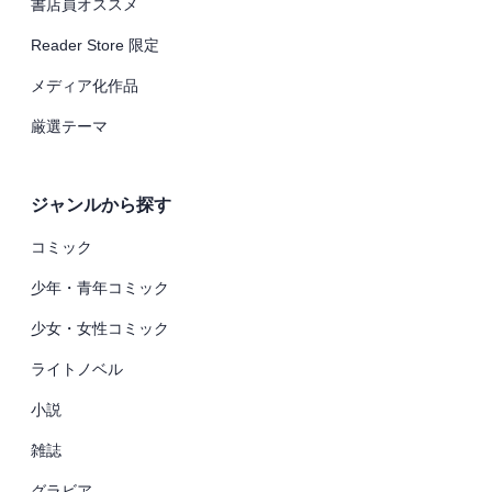
書店員オススメ
Reader Store 限定
メディア化作品
厳選テーマ
ジャンルから探す
コミック
少年・青年コミック
少女・女性コミック
ライトノベル
小説
雑誌
グラビア