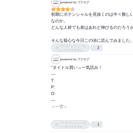
powered by ブクログ
初期にポテンシャルを見抜くのは中々難し
なのか。

どんな人材でも差はあれど伸びるのだろうか
そんな疑心な今日この頃に読んでみました
ブクログレビューは
2
いいねできません
powered by ブクログ
”タイトル買い→一気読み！

---

T:

P:

O:

---

＜一言＞

酒井穣（じょう）さん。フリービット株式会
ダー。

ブクログレビューは
1
＜読書メモ＞

いいねできません
・卒啄同時（そったくどうじ）…禅におい