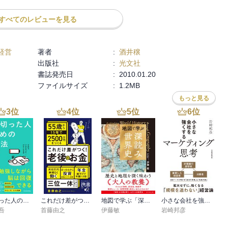
すべてのレビューを見る
ログラムがどの程度ターゲット人材のパフォーマンス向上に役立って
成度合いを測定するための方法を提案します。(p.11)

バルト氏）

経営
著者
:
酒井穣
出版社
:
光文社
書誌発売日
:
2010.01.20
ファイルサイズ
:
1.2MB
成する活動である (p.50)

もっと見る
分で自分の可能性を信じてあげることが重要だと思います。さらに弱
んなものではない」と叱咤激励してくれる家族や友人の存在が絶対に
3
位
4
位
5
位
6
位
事ぐらいがちょうど良いのだ」と考えるようになってしまう

(p.82)

後をフォローしている

のですから、人材育成のデザインは「教えずに学ばせる」ことをめざ
疲れ切った人のための勉強法
これだけ差がつく！老後のお金 55歳から15年で2500万円をつくる
地図で学ぶ「深読み」世界史
小さな会社を強くするマーケティング思考
吾
首藤由之
伊藤敏
岩崎邦彦
トリックスとあわせて紹介しよう！！★
