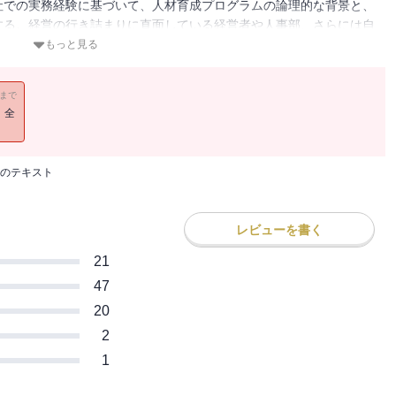
社での実務経験に基づいて、人材育成プログラムの論理的な背景と、
する。経営の行き詰まりに直面している経営者や人事部、さらには自
ソンにとって有益なヒントになるだろう。【光文社新書】
もっと見る
11まで
！全
のテキスト
レビューを書く
21
47
20
2
1