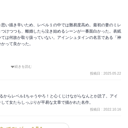
を思い描き辛いため、レベル１の中では難易度高め。最初の妻のミレ
きつけつつも、離婚したら泣き始めるシーンが一番面白かった。表紙
いては何故か取り扱っていない。アインシュタインの名言である「神
かって良かった。

続きを読む
投稿日
:
2025.05.22
るからレベル1ちゃうやろ！と心くじけながらなんとか読了。アイ
そして女たらしっぷりが平易な文章で描かれた名作。
投稿日
:
2022.10.16