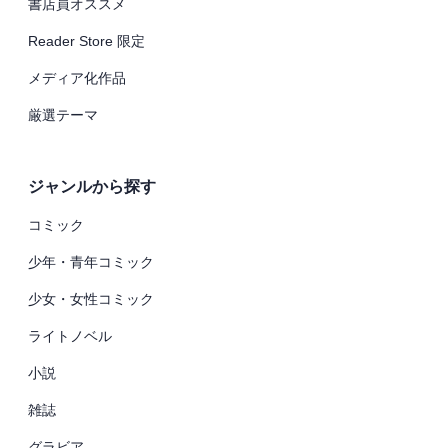
書店員オススメ
Reader Store 限定
メディア化作品
厳選テーマ
ジャンルから探す
コミック
少年・青年コミック
少女・女性コミック
ライトノベル
小説
雑誌
グラビア