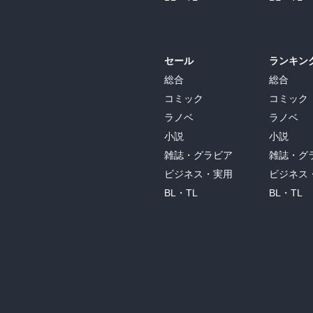
セール
ランキン
総合
総合
コミック
コミック
ラノベ
ラノベ
小説
小説
雑誌・グラビア
雑誌・グ
ビジネス・実用
ビジネス
BL・TL
BL・TL