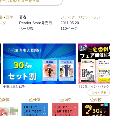
すべてのレビューを見る
書
-
語学
著者
:
ジェイク・ロナルドソン
ング
Reader Store発売日
:
2011.05.20
ページ数
:
110ページ
用書セール第2弾
手塚治虫と戦争
もっと見る
3
位
4
位
5
位
6
位