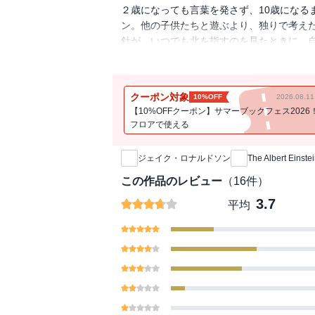
２歳になっても言葉を発さず、10歳になる
ン。他の子供たちと遊ぶより、独りで考え
針が、いつでも北を指すのを見たときに、自
すべての人の宇宙観をも変えてしまうほど
クーポン対象
10%OFF
2026.08.
【10%OFFクーポン】サマーブックフェス2026
フロアで使える
新刊通知
ジェイク・ロナルドソン
The Albert Einstei
この作品のレビュー
（
16
件）
3.7
平均