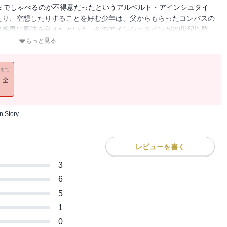
までしゃべるのが不得意だったというアルベルト・アインシュタイ
たり、空想したりすることを好む少年は、父からもらったコンパスの
然界に興味を覚えたという。そのアインシュタインが20世紀以降
の理論を見いだすとは誰が予想できただろうか。
もっと見る
11まで
！全
n Story
レビューを書く
3
6
5
1
0