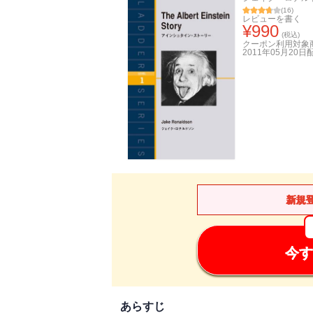
(
16
)
レビューを書く
¥
990
(税込)
クーポン利用対象
2011年05月20日
新規
今す
あらすじ