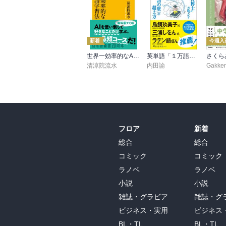
新着
今週入
世界一効率的なAI英語学習法
英単語「１万語」習得法
清涼院流水
内田諭
Gakke
フロア
新着
総合
総合
コミック
コミック
ラノベ
ラノベ
小説
小説
雑誌・グラビア
雑誌・グ
ビジネス・実用
ビジネス
BL・TL
BL・TL