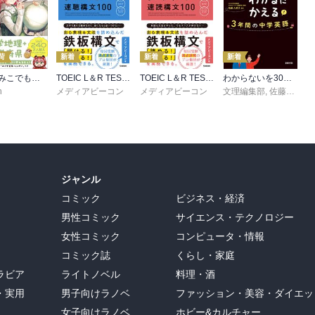
荷
新着
新着
新着
さくらみこでもわかる中学地理＋都道府県
TOEIC L＆R TEST リスニング速聴構文100
TOEIC L＆R TEST リーディング速読構文100
わからないを30日でわかるにかえる 3年間の中学英語
n
メディアビーコン
メディアビーコン
文理編集部
,
佐藤久美子
ジャンル
コミック
ビジネス・経済
男性コミック
サイエンス・テクノロジー
女性コミック
コンピュータ・情報
コミック誌
くらし・家庭
ラビア
ライトノベル
料理・酒
・実用
男子向けラノベ
ファッション・美容・ダイエッ
女子向けラノベ
ホビー&カルチャー