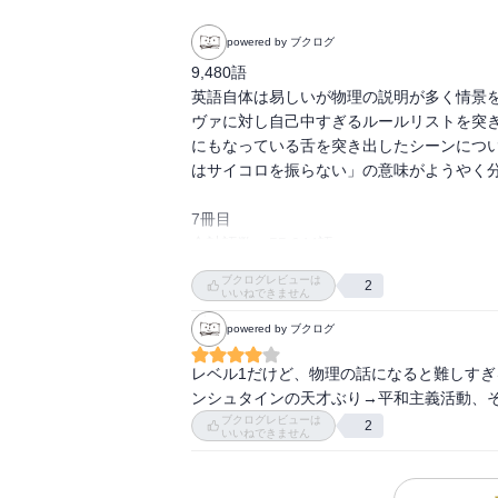
powered by ブクログ
9,480語

英語自体は易しいが物理の説明が多く情景
ヴァに対し自己中すぎるルールリストを突
にもなっている舌を突き出したシーンにつ
はサイコロを振らない」の意味がようやく分
7冊目

合計語数：55,044語
ブクログレビューは
2
いいねできません
powered by ブクログ
レベル1だけど、物理の話になると難しすぎ
ンシュタインの天才ぶり→平和主義活動、
ブクログレビューは
2
いいねできません