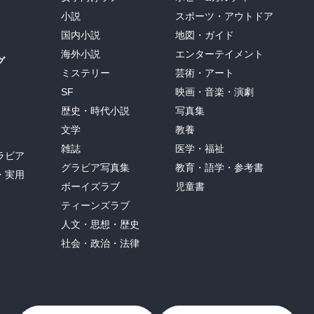
小説
スポーツ・アウトドア
国内小説
地図・ガイド
海外小説
エンターテイメント
グ
ミステリー
芸術・アート
SF
映画・音楽・演劇
歴史・時代小説
写真集
文学
教養
雑誌
医学・福祉
ラビア
グラビア写真集
教育・語学・参考書
・実用
ボーイズラブ
児童書
ティーンズラブ
人文・思想・歴史
社会・政治・法律