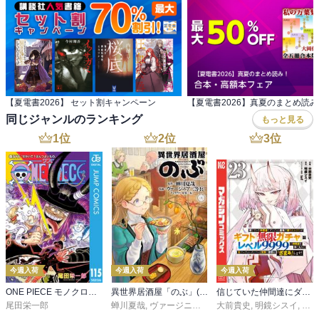
【夏電書2026】 セット割キャンペーン
同じジャンルのランキング
もっと見る
1
位
2
位
3
位
今週入荷
今週入荷
今週入荷
ONE PIECE モノクロ版 115
異世界居酒屋「のぶ」(22)
信じていた仲間達にダンジョン奥地で殺されかけたがギフト『無限ガチャ』でレベル９９９９の仲間達を手に入れて元パーティーメンバーと世界に復讐＆『ざまぁ！』します！（２３）
尾田栄一郎
蝉川夏哉
,
ヴァージニア二等兵
大前貴史
,
転
,
明鏡シスイ
,
ｔｅ