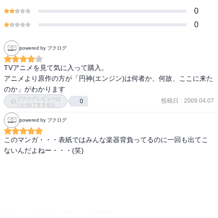
0
0
powered by ブクログ
TVアニメを見て気に入って購入。

アニメより原作の方が「円神(エンジン)は何者か、何故、ここに来た
のか」がわかります
ブクログレビューは
投稿日
:
2009.04.07
0
いいねできません
powered by ブクログ
このマンガ・・・表紙ではみんな楽器背負ってるのに一回も出てこ
ないんだよねー・・・(笑)

突如として隣町から襲われた桜新町。
