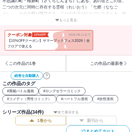
不思議の町・桜新町（さくらしんまち）にある、あの世とこの世、
二つの次元に同時に存在する霊桜（れいおう）「七郷（ななご
う）」。その七郷が開花する。二つの次元がひとつになるとき、妖
怪があふれこの世が崩壊するかも!? 町長ヒメは、秘密を知らされ大
もっと見る
ショック。そこに、ヒメの従妹・小姫（こひめ）の町長立候補を妨
害する、隣町町長となぞの老人の突然の襲撃！ さらわれた小姫を
クーポン対象
10%OFF
2026.08.11まで
救うため、『比泉（ひいずみ）生活相談事務所』面々の本格バトル
【10%OFFクーポン】サマーブックフェス2026！全
がついにはじまった！ 新感覚ハートフル・アクション！
フロアで使える
この作品の1巻
この作品の最新巻
続巻を自動購入
この作品のタグ
#
異能バトル漫画
#
ロングセラーコミック
#
コメディ（男性コミック）
#
ハートフル漫画
#
妖怪漫画
#
アニメ化
シリーズ作品(
34
件)
全て表示する
1巻から
新刊から
まとめてカート