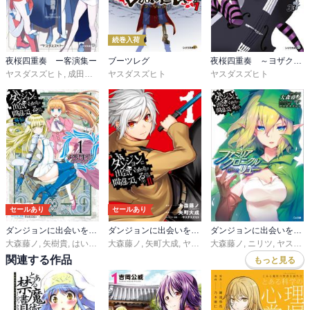
続巻入荷
夜桜四重奏 ー客演集ー
ブーツレグ
夜桜四重奏 ～ヨザクラカルテット～（３３）特装版 水着イラスト集付き
ヤスダスズヒト
,
成田良悟
,
大森藤ノ
ヤスダスズヒト
,
ＡＴＬＵＳ
ヤスダスズヒト
セールあり
セールあり
ダンジョンに出会いを求めるのは間違っているだろうか 外伝 ソード・オラトリア
ダンジョンに出会いを求めるのは間違っているだろうかII
ダンジョンに出会いを求めるのは間違っているだろうか ファミリアクロニクル
大森藤ノ
,
矢樹貴
,
はいむらきよたか
大森藤ノ
,
,
ヤスダスズヒト
矢町大成
,
ヤスダスズヒト
大森藤ノ
,
ニリツ
,
ヤスダスズヒト
関連する作品
もっと見る