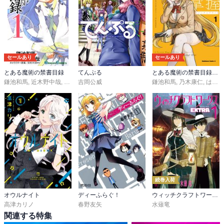
セールあり
セールあり
とある魔術の禁書目録
てんぷる
とある魔術の禁書目録外伝 とある科学の心理掌握
鎌池和馬
,
近木野中哉
,
はいむらきよたか
吉岡公威
鎌池和馬
,
乃木康仁
,
はいむらきよたか
続巻入荷
オウルナイト
ディーふらぐ！
ウィッチクラフトワークス ＥＸＴＲＡ
高津カリノ
春野友矢
水薙竜
関連する特集