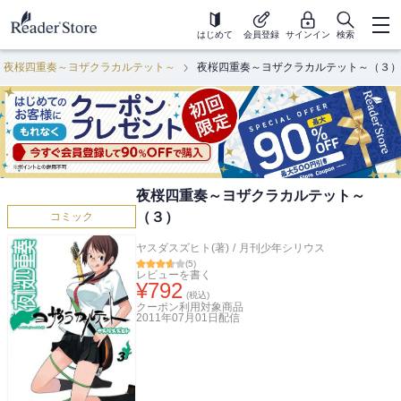
はじめて
会員登録
サインイン
検索
夜桜四重奏～ヨザクラカルテット～
夜桜四重奏～ヨザクラカルテット～（３）
夜桜四重奏～ヨザクラカルテット～
（３）
コミック
ヤスダスズヒト(著)
/
月刊少年シリウス
(
5
)
レビューを書く
¥
792
(税込)
クーポン利用対象商品
2011年07月01日
配信