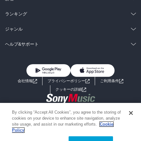
雑誌・グラビア
ビジネス・実用
ラノベ
小説
総合
コミック
ランキング
BL・TL
雑誌・グラビア
ビジネス・実用
ラノベ
小説
総合
コミック
ジャンル
BL・TL
雑誌・グラビア
ビジネス・実用
ラノベ
小説
コミック
男性コミック
ヘルプ&サポート
BL・TL
雑誌・グラビア
ビジネス・実用
女性コミック
コミック誌
初めての方へ
ヘルプ
BL・TL
ライトノベル
男子向けラノベ
よくあるご質問
お問い合わせ
会社情報
プライバシーポリシー
ご利用条件
女子向けラノベ
小説
利用規約
クッキーの詳細
国内小説
海外小説
Copyright 2017 - 2026 Sony Music Entertainment(Japan) Inc.
By clicking “Accept All Cookies”, you agree to the storing of
ミステリー
SF
Information on the site is for the Japan domestic market only
cookies on your device to enhance site navigation, analyze
powered by
site usage, and assist in our marketing efforts.
Cookie
Policy
歴史・時代小説
文学