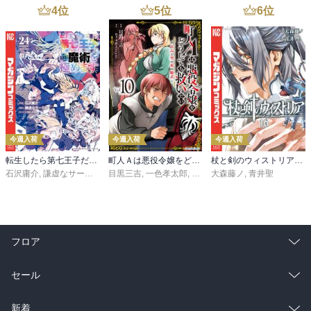
4
位
5
位
6
位
今週入荷
今週入荷
今週入荷
転生したら第七王子だったので、気ままに魔術を極めます（２４）
町人Ａは悪役令嬢をどうしても救いたい ～どぶと空と氷の姫君～１０【電子書店共通特典イラスト付】
杖と剣のウィストリア（１６）
石沢庸介
,
謙虚なサークル
,
メル。
目黒三吉
,
一色孝太郎
,
Parum
大森藤ノ
,
青井聖
フロア
総合
コミック
セール
ラノベ
小説
総合
コミック
新着