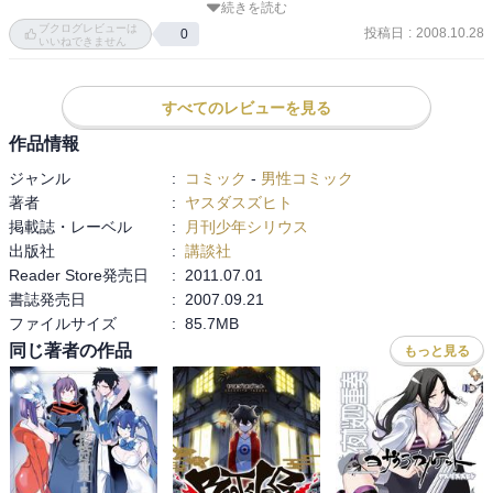
続きを読む
ブクログレビューは
投稿日
:
2008.10.28
0
小姫を助け出すことはできるのか！？

いいねできません
すべてのレビューを見る
バトルが熱い！！そしてアキナとキョースケが熱い、第３巻。

作品情報
ジャンル
:
コミック
-
男性コミック
みんなー、読んでくれぇ！！！！！
著者
:
ヤスダスズヒト
掲載誌・レーベル
:
月刊少年シリウス
出版社
:
講談社
Reader Store発売日
:
2011.07.01
書誌発売日
:
2007.09.21
ファイルサイズ
:
85.7MB
同じ著者の作品
もっと見る