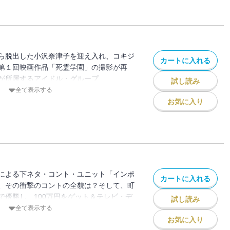
ら脱出した小沢奈津子を迎え入れ、コキジ
カートに入れる
第１回映画作品「死霊学園」の撮影が再
が所属するアイドル・グループ
試し読み
プ）の全国ツアーが決定してしまった。しか
全て表示する
選び、スタア學園を去ろうとまで考えるコ
お気に入り
レスに入団した初体験の相手、ちひろもい
による下ネタ・コント・ユニット「インポ
カートに入れる
、その衝撃のコントの全貌は？そして、町
で優勝し、100万円をゲット＆テレビ・デ
試し読み
！？そもそも、コキジはすでにアイドル・
全て表示する
スニャップ）のメンバーとしてテレビ・デビ
お気に入り