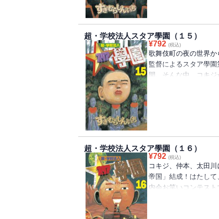
超・学校法人スタア學園（１５）
¥
792
(税込)
歌舞伎町の夜の世界か
監督によるスタア學園
開。そんな中、コキジ
SNYAP（スニャッ
も、ツアーより映画を
キジの元に、女子プロ
きなり姿を現し…。
超・学校法人スタア學園（１６）
¥
792
(税込)
コキジ、仲本、太田川
帝国」結成！はたして
内会お笑いコンテスト
ビューを果たせるのか
グループSNYAP（