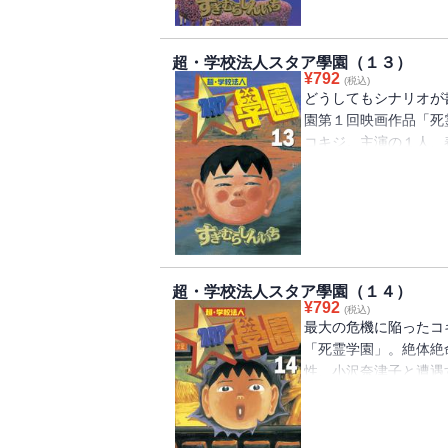
超・学校法人スタア學園（１３）
¥
792
(税込)
どうしてもシナリオが
園第１回映画作品「死
コキジ。主演の１人、
降板しようとしたり、
って春川くらら誘拐事
は、無事に撮影できる
超・学校法人スタア學園（１４）
¥
792
(税込)
最大の危機に陥ったコ
「死霊学園」。絶体絶
性、小沢奈津子と遭遇
で働く奈津子を救うた
当然ながらカモられそ
どうなるのか！？