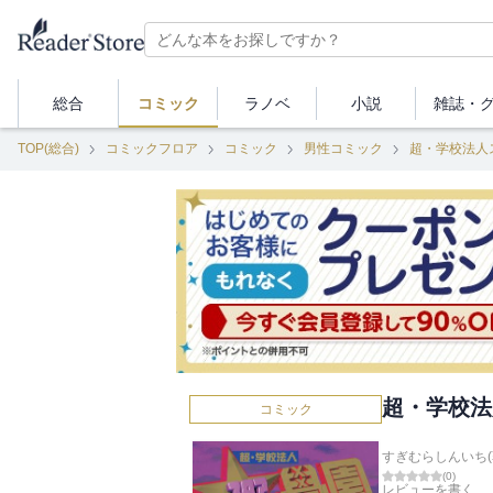
総合
コミック
ラノベ
小説
雑誌・
TOP(総合)
コミックフロア
コミック
男性コミック
超・学校法人
超・学校法
コミック
すぎむらしんいち(
(
0
)
レビューを書く