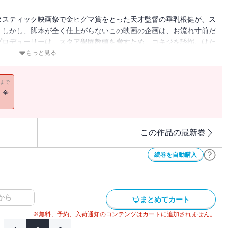
タスティック映画祭で金ヒグマ賞をとった天才監督の垂乳根健が、ス
。しかし、脚本が全く仕上がらないこの映画の企画は、お流れ寸前だ
プロデューサーは、スタア學園教頭を脅すため、コキジを誘拐。はた
もっと見る
11まで
！全
この作品の最新巻
続巻を自動購入
から
まとめてカート
※無料、予約、入荷通知のコンテンツはカートに追加されません。