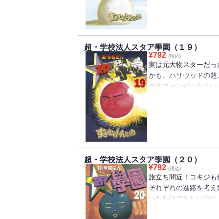
団こまわりの扉を開く
超・学校法人スタア學園（１９）
¥
792
(税込)
実は元大物スターだっ
かも、ハリウッドの超
の大ファンだった！い
は、団長を主役に映画
団長の相方役は誰か！
ど、起死回生を図ろう
る！
超・学校法人スタア學園（２０）
¥
792
(税込)
旅立ち間近！コキジも
それぞれの進路を考え
いたわけでもないのに
てしまったコキジは、