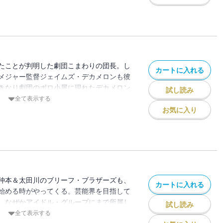
。
たことが判明した劇団こまわりの団長。し
カートに入れる
メジャー監督ジェイムズ・デカメロンも彼
きなり劇団のボロ小屋に現れたデカメロン
試し読み
「エリミネーター３」を製作すると言う。
全て表示する
？コキジ、突如現れたナックルヘッドな
お気に入り
とする人間たちがオーディションに集結す
仲本＆太田川のブリーフ・ブラザーズも、
カートに入れる
始める時がやってくる。芸能界を目指して
、なぜかアイドル・グループにまで所属し
試し読み
日本の芸能界を捨て、ハリウッドを目指す
全て表示する