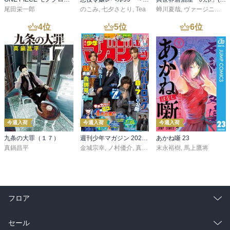
尾田栄一郎
のこみ
,
七夕さとり
,
Tea
蝉川夏哉
,
ヴァージニア二等兵
4
位
5
位
6
位
今週入荷
今週入荷
今週入荷
九条の大罪（１７）
週刊少年マガジン 2026年36・37号[2026年8月5日発売]
あかね噺 23
真鍋昌平
金城宗幸
,
ノ村優介
,
真島ヒロ
末永裕樹
,
宮島礼吏
,
馬上鷹将
,
新川直司
,
久
フロア
総合
コミック
セール