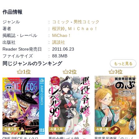
作品情報
ジャンル
:
コミック
-
男性コミック
著者
:
桜沢鈴
,
ＭｉＣｈａｏ！
掲載誌・レーベル
:
MiChao！
出版社
:
講談社
Reader Store発売日
:
2011.06.23
ファイルサイズ
:
88.3MB
同じジャンルのランキング
もっと見る
1
位
2
位
3
位
今週入荷
今週入荷
今週入荷
ONE PIECE モノクロ版 115
悪役令嬢レベル99 ～私は裏ボスですが魔王ではありません～ その６
異世界居酒屋「のぶ」(22)