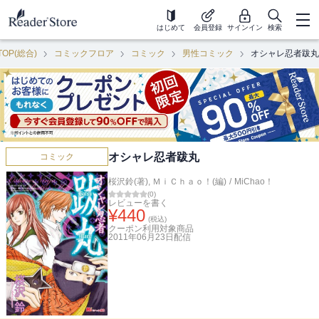
はじめて
会員登録
サインイン
検索
TOP(総合)
コミックフロア
コミック
男性コミック
オシャレ忍者跋丸
オシャレ忍者跋丸
コミック
桜沢鈴(著)
,
ＭｉＣｈａｏ！(編)
/
MiChao！
(
0
)
レビューを書く
¥
440
(税込)
クーポン利用対象商品
2011年06月23日
配信