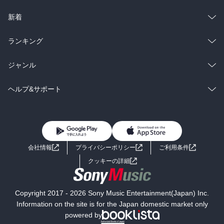
ラノベ
小説
総合
コミック
新着
雑誌・グラビア
ビジネス・実用
ラノベ
小説
総合
コミック
ランキング
BL・TL
雑誌・グラビア
ビジネス・実用
ラノベ
小説
総合
コミック
ジャンル
BL・TL
雑誌・グラビア
ビジネス・実用
ラノベ
小説
コミック
男性コミック
ヘルプ&サポート
BL・TL
雑誌・グラビア
ビジネス・実用
女性コミック
コミック誌
初めての方へ
ヘルプ
BL・TL
ライトノベル
男子向けラノベ
よくあるご質問
お問い合わせ
会社情報
プライバシーポリシー
ご利用条件
女子向けラノベ
小説
利用規約
クッキーの詳細
国内小説
海外小説
Copyright 2017 - 2026 Sony Music Entertainment(Japan) Inc.
ミステリー
SF
Information on the site is for the Japan domestic market only
powered by