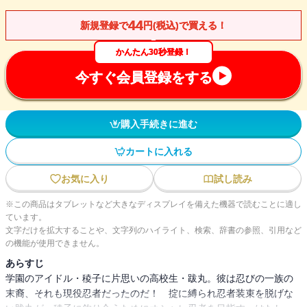
44
新規登録で
円(税込)で買える！
かんたん30秒登録！
今すぐ会員登録をする
購入手続きに進む
カートに入れる
お気に入り
試し読み
※この商品はタブレットなど大きなディスプレイを備えた機器で読むことに適し
ています。
文字だけを拡大することや、文字列のハイライト、検索、辞書の参照、引用など
の機能が使用できません。
あらすじ
学園のアイドル・稜子に片思いの高校生・跋丸。彼は忍びの一族の
末裔、それも現役忍者だったのだ！ 掟に縛られ忍者装束を脱げな