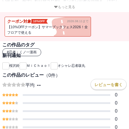
い跋丸が、稜子に釣り合うためにオシャレ忍者を目指す。はたし
て、彼の努力は実を結ぶのか？ 学園忍者ラブコメ（？）最新版!!
もっと見る
クーポン対象
10%OFF
2026.08.11まで
【10%OFFクーポン】サマーブックフェス2026！全
フロアで使える
この作品のタグ
#
忍者・くノ一漫画
新刊通知
桜沢鈴
ＭｉＣｈａｏ！
オシャレ忍者跋丸
この作品のレビュー
（
0
件）
--
レビューを書く
平均
0
0
0
0
0