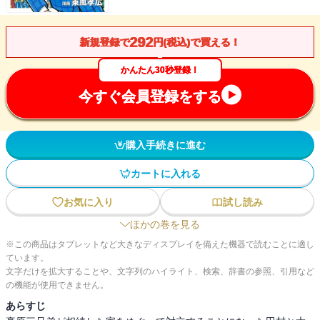
292
新規登録で
円(税込)で買える！
かんたん30秒登録！
今すぐ会員登録をする
購入手続きに進む
カートに入れる
お気に入り
試し読み
ほかの巻を見る
※この商品はタブレットなど大きなディスプレイを備えた機器で読むことに適し
ています。
文字だけを拡大することや、文字列のハイライト、検索、辞書の参照、引用など
の機能が使用できません。
あらすじ