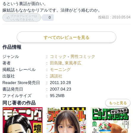
るという裏話が面白い。

嫁姑話もなかなかリアルです。法律がどう絡むのか。
ブクログレビューは
投稿日
:
2010.05.04
0
いいねできません
すべてのレビューを見る
作品情報
ジャンル
:
コミック
-
男性コミック
著者
:
田島隆
,
東風孝広
掲載誌・レーベル
:
モーニング
出版社
:
講談社
Reader Store発売日
:
2011.10.28
書誌発売日
:
2007.04.23
ファイルサイズ
:
95.2MB
同じ著者の作品
もっと見る