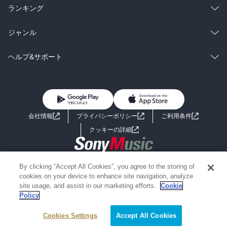
雑誌・グラビア
ビジネス・実用
ラノベ
小説
総合
コミック
ランキング
BL・TL
雑誌・グラビア
ビジネス・実用
ラノベ
小説
総合
コミック
ジャンル
BL・TL
雑誌・グラビア
ビジネス・実用
ラノベ
小説
コミック
男性コミック
ヘルプ&サポート
BL・TL
雑誌・グラビア
ビジネス・実用
女性コミック
コミック誌
初めての方へ
ヘルプ
BL・TL
ライトノベル
男子向けラノベ
よくあるご質問
お問い合わせ
会社情報
プライバシーポリシー
ご利用条件
女子向けラノベ
小説
利用規約
クッキーの詳細
国内小説
海外小説
Copyright 2017 - 2026 Sony Music Entertainment(Japan) Inc.
By clicking “Accept All Cookies”, you agree to the storing of
ミステリー
SF
Information on the site is for the Japan domestic market only
cookies on your device to enhance site navigation, analyze
powered by
site usage, and assist in our marketing efforts.
Cookie
Policy
歴史・時代小説
文学
Cookies Settings
Accept All Cookies
雑誌
グラビア写真集