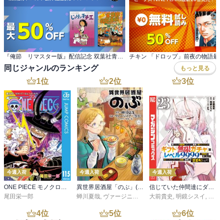
『俺節 リマスター版』配信記念 双葉社青年コミック名作大量値引きキャンペーン！
同じジャンルのランキング
もっと見る
1
位
2
位
3
位
今週入荷
今週入荷
今週入荷
ONE PIECE モノクロ版 115
異世界居酒屋「のぶ」(22)
信じていた仲間達にダンジョン奥地で殺されかけたがギフト『無限ガチャ』でレベル９９９９の仲間達を手に入れて元パーティーメンバーと世界に復讐＆『ざまぁ！』します！（２３）
尾田栄一郎
蝉川夏哉
,
ヴァージニア二等兵
大前貴史
,
転
,
明鏡シスイ
,
ｔｅ
4
位
5
位
6
位