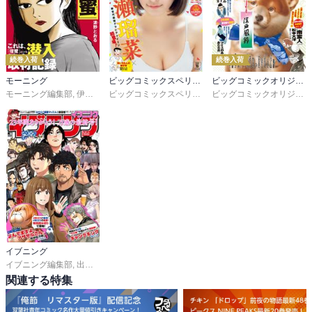
続巻入荷
続巻入荷
モーニング
ビッグコミックスペリオール
ビッグコミックオリジナル
モーニング編集部
,
伊咲智太
,
オオイシヒロト
,
森高夕次
ビッグコミックスペリオール編集部
,
足立金太郎
,
出端祐大
,
ビッグコミックオリジナル編集部
江
イブニング
イブニング編集部
,
出端祐大
,
天樹征丸
,
さとうふみや
,
天樹征丸
,
さとうふみや
,
佐
関連する特集