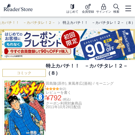
はじめて
会員登録
サインイン
検索
上カバチ！！ －カバチタレ！２－
特上カバチ！！ －カバチタレ！２－（８）
特上カバチ！！ －カバチタレ！２－
（８）
コミック
田島隆(原作)
,
東風孝広(漫画)
/
モーニング
(
2
)
レビューを書く
¥
792
(税込)
クーポン利用対象商品
2011年10月28日
配信