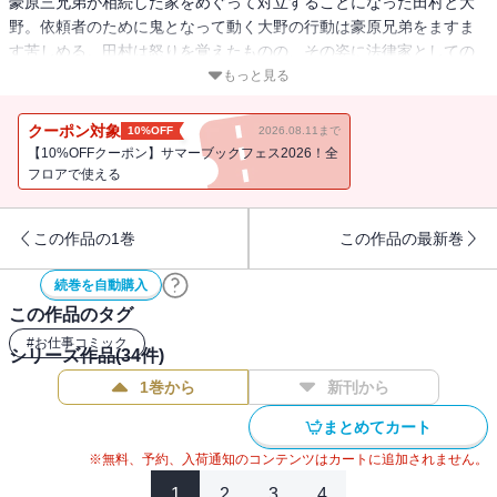
豪原三兄弟が相続した家をめぐって対立することになった田村と大
野。依頼者のために鬼となって動く大野の行動は豪原兄弟をますま
す苦しめる。田村は怒りを覚えたものの、その姿に法律家としての
原点を見る。依頼者を救いたいという思いは誰にも負けない。弟子
もっと見る
の揺るがぬ思いがついに師匠を打ち負かす！
クーポン対象
10%OFF
2026.08.11まで
【10%OFFクーポン】サマーブックフェス2026！全
フロアで使える
この作品の1巻
この作品の最新巻
続巻を自動購入
この作品のタグ
#
お仕事コミック
シリーズ作品(
34
件)
1巻から
新刊から
まとめてカート
※無料、予約、入荷通知のコンテンツはカートに追加されません。
1
2
3
4