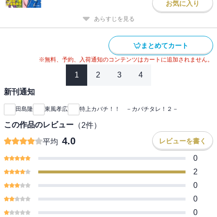
お気に入り
あらすじを見る
まとめてカート
※無料、予約、入荷通知のコンテンツはカートに追加されません。
1
2
3
4
新刊通知
田島隆
東風孝広
特上カバチ！！ －カバチタレ！２－
この作品のレビュー
（
2
件）
4.0
レビューを書く
平均
0
2
0
0
0