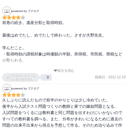
powered by ブクログ
前巻の続き。遺産分割と取得時効。 

最後はめでたし、めでたしで終わった。さすが大野先生。 

学んだこと。 

・取得時効の課税対象は時価額の半額。所得税、市民税、県税など
が取られる。 

続きを読む
後半は嫁姑問題。
ブクログレビューは
投稿日
:
2011.12.10
0
いいねできません
powered by ブクログ
久しぶりに読んだもので前半のやりとりは少し冷めていた。

後半から入試テスト問題づくりの教師と家での嫁姑問題となる。

入試問題をつくるには教科書と同じ問題を出すわけにいかないので
すべての教科書を調べる。また、分布がきれいになるために過去の
問題の出来不出来から得点を予想して作る。そのため泊り込みで作