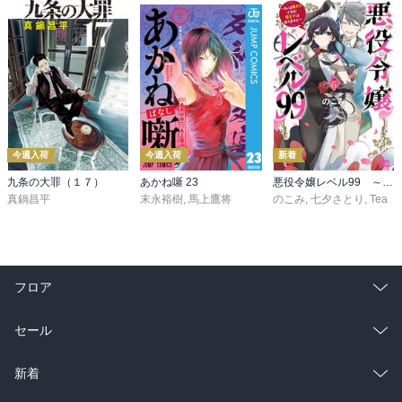
今週入荷
今週入荷
新着
九条の大罪（１７）
あかね噺 23
悪役令嬢レベル99 ～私は裏ボスですが魔王ではありません～ その６
真鍋昌平
末永裕樹
,
馬上鷹将
のこみ
,
七夕さとり
,
Tea
フロア
総合
コミック
セール
ラノベ
小説
総合
コミック
新着