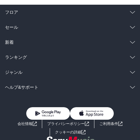
フロア
総合
コミック
セール
ラノベ
小説
総合
コミック
新着
雑誌・グラビア
ビジネス・実用
ラノベ
小説
総合
コミック
ランキング
BL・TL
雑誌・グラビア
ビジネス・実用
ラノベ
小説
総合
コミック
ジャンル
BL・TL
雑誌・グラビア
ビジネス・実用
ラノベ
小説
コミック
男性コミック
ヘルプ&サポート
BL・TL
雑誌・グラビア
ビジネス・実用
女性コミック
コミック誌
初めての方へ
ヘルプ
BL・TL
ライトノベル
男子向けラノベ
よくあるご質問
お問い合わせ
会社情報
プライバシーポリシー
ご利用条件
女子向けラノベ
小説
利用規約
クッキーの詳細