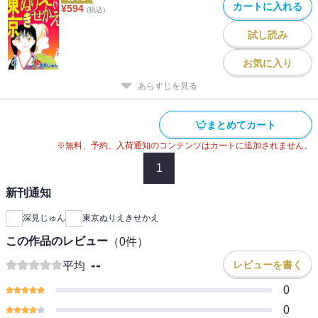
カートに入れる
¥
594
(税込)
試し読み
お気に入り
あらすじを見る
まとめてカート
※無料、予約、入荷通知のコンテンツはカートに追加されません。
1
新刊通知
深見じゅん
東京ぬりえきせかえ
この作品のレビュー
（
0
件）
--
レビューを書く
平均
0
0