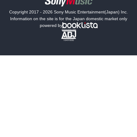
国内小説
海外小説
Copyright 2017 - 2026 Sony Music Entertainment(Japan) Inc.
ミステリー
SF
Information on the site is for the Japan domestic market only
powered by
歴史・時代小説
文学
雑誌
グラビア写真集
ボーイズラブ
ティーンズラブ
人文・思想・歴史
社会・政治・法律
ビジネス・経済
サイエンス・テクノロジー
コンピュータ・情報
くらし・家庭
料理・酒
ファッション・美容・ダイエット
ホビー&カルチャー
スポーツ・アウトドア