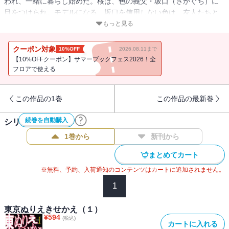
われ、一緒に暮らし始めた。桜は、色の義父・坂口（さかぐち）に
目をつけられ、モデルになる。坂口を信用しない色は、友人たちと
協力して桜を守り、桜は人気モデルへの道を歩む。だが坂口は、桜
もっと見る
母娘を意外な形で再会させる。母に愛されたい桜は激しく動揺する
が、母との別離を決意。桜と色は、二人で坂口に立ち向かおうと!?
クーポン対象
10%OFF
2026.08.11まで
【10%OFFクーポン】サマーブックフェス2026！全
フロアで使える
この作品の1巻
この作品の最新巻
続巻を自動購入
シリーズ作品(
6
件)
1巻から
新刊から
まとめてカート
※無料、予約、入荷通知のコンテンツはカートに追加されません。
1
東京ぬりえきせかえ（１）
¥
594
(税込)
カートに入れる