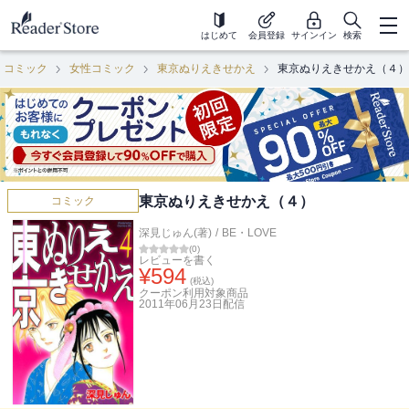
はじめて
会員登録
サインイン
検索
コミック
女性コミック
東京ぬりえきせかえ
東京ぬりえきせかえ（４）
東京ぬりえきせかえ（４）
コミック
深見じゅん(著)
/
BE・LOVE
(
0
)
レビューを書く
¥
594
(税込)
クーポン利用対象商品
2011年06月23日
配信