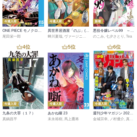
今週入荷
今週入荷
新着
ONE PIECE モノクロ版 115
異世界居酒屋「のぶ」(22)
悪役令嬢レベル99 ～私は裏ボスですが魔王ではありません～ その６
尾田栄一郎
蝉川夏哉
,
ヴァージニア二等兵
のこみ
,
転
,
七夕さとり
,
Tea
4
位
5
位
6
位
今週入荷
今週入荷
今週入荷
九条の大罪（１７）
あかね噺 23
週刊少年マガジン 2026年36・37号[2026年8月5日発売]
真鍋昌平
末永裕樹
,
馬上鷹将
金城宗幸
,
ノ村優介
,
真島ヒロ