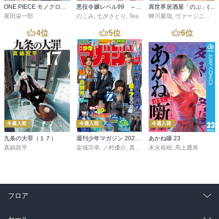
ONE PIECE モノクロ版 115
悪役令嬢レベル99 ～私は裏ボスですが魔王ではありません～ その６
異世界居酒屋「のぶ」(22)
尾田栄一郎
のこみ
,
七夕さとり
,
Tea
蝉川夏哉
,
ヴァージニア二等兵
4
位
5
位
6
位
今週入荷
今週入荷
今週入荷
九条の大罪（１７）
週刊少年マガジン 2026年36・37号[2026年8月5日発売]
あかね噺 23
真鍋昌平
金城宗幸
,
ノ村優介
,
真島ヒロ
末永裕樹
,
宮島礼吏
,
馬上鷹将
,
新川直司
,
久
フロア
総合
コミック