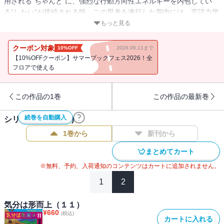
用される“ちゃんと”に、強烈な行動方向性エネルギーを内包してい
る“したい”が接続される時、この思考を遂行した脳内には、言語力学
的ブラックホールが形成される。ちゃんとしてんの？この説明っ！
もっと見る
クーポン対象
10%OFF
2026.08.11まで
【10%OFFクーポン】サマーブックフェス2026！全
フロアで使える
この作品の1巻
この作品の最新巻
続巻を自動購入
シリーズ作品(
19
件)
1巻から
新刊から
まとめてカート
※無料、予約、入荷通知のコンテンツはカートに追加されません。
1
2
気分は形而上（１１）
¥
660
(税込)
カートに入れる