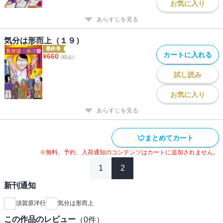
お気に入り
あらすじを見る
気分は形而上（１９）
最終巻
カートに入れる
¥
660
(税込)
試し読み
お気に入り
あらすじを見る
まとめてカート
※無料、予約、入荷通知のコンテンツはカートに追加されません。
1
2
新刊通知
須賀原洋行
気分は形而上
この作品のレビュー
（
0
件）