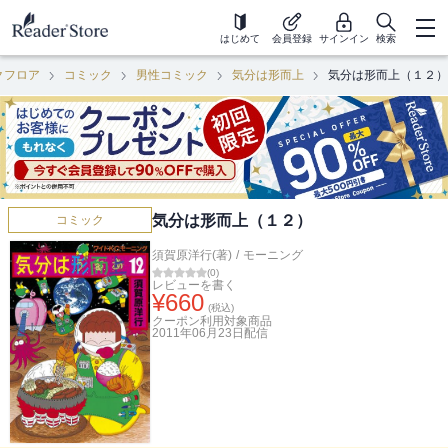
はじめて
会員登録
サインイン
検索
クフロア
コミック
男性コミック
気分は形而上
気分は形而上（１２）
気分は形而上（１２）
コミック
須賀原洋行(著)
/
モーニング
(
0
)
レビューを書く
¥
660
(税込)
クーポン利用対象商品
2011年06月23日
配信