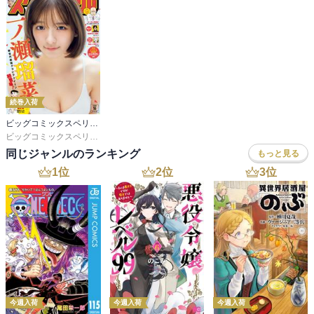
続巻入荷
ビッグコミックスペリオール
ビッグコミックスペリオール編集部
同じジャンルのランキング
もっと見る
1
位
2
位
3
位
今週入荷
今週入荷
今週入荷