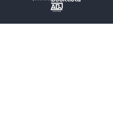
歴史・時代小説
文学
雑誌
グラビア写真集
ボーイズラブ
ティーンズラブ
人文・思想・歴史
社会・政治・法律
ビジネス・経済
サイエンス・テクノロジー
コンピュータ・情報
くらし・家庭
料理・酒
ファッション・美容・ダイエット
ホビー&カルチャー
スポーツ・アウトドア
地図・ガイド
エンターテイメント
芸術・アート
映画・音楽・演劇