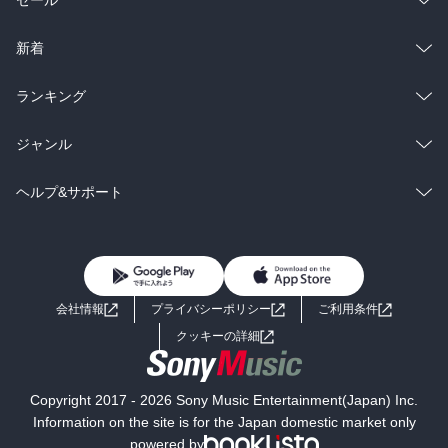
セール
ラノベ
小説
総合
コミック
新着
雑誌・グラビア
ビジネス・実用
ラノベ
小説
総合
コミック
ランキング
BL・TL
雑誌・グラビア
ビジネス・実用
ラノベ
小説
総合
コミック
ジャンル
BL・TL
雑誌・グラビア
ビジネス・実用
ラノベ
小説
コミック
男性コミック
ヘルプ&サポート
BL・TL
雑誌・グラビア
ビジネス・実用
女性コミック
コミック誌
初めての方へ
ヘルプ
BL・TL
ライトノベル
男子向けラノベ
よくあるご質問
お問い合わせ
会社情報
プライバシーポリシー
ご利用条件
女子向けラノベ
小説
利用規約
クッキーの詳細
国内小説
海外小説
Copyright 2017 - 2026 Sony Music Entertainment(Japan) Inc.
ミステリー
SF
Information on the site is for the Japan domestic market only
powered by