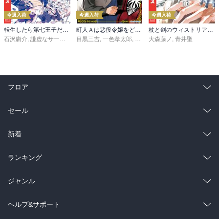
今週入荷
今週入荷
今週入荷
転生したら第七王子だったので、気ままに魔術を極めます（２４）
町人Ａは悪役令嬢をどうしても救いたい ～どぶと空と氷の姫君～１０【電子書店共通特典イラスト付】
杖と剣のウィストリア（１６）
石沢庸介
,
謙虚なサークル
,
メル。
目黒三吉
,
一色孝太郎
,
Parum
大森藤ノ
,
青井聖
フロア
総合
コミック
セール
ラノベ
小説
総合
コミック
新着
雑誌・グラビア
ビジネス・実用
ラノベ
小説
総合
コミック
ランキング
BL・TL
雑誌・グラビア
ビジネス・実用
ラノベ
小説
総合
コミック
ジャンル
BL・TL
雑誌・グラビア
ビジネス・実用
ラノベ
小説
コミック
男性コミック
ヘルプ&サポート