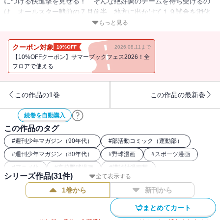
につける快進撃を見せる！ そんな絶好調のチームを待ち受けるの
は、オールスター戦前の７月前半、地方に出かけて１９試合を消化
する「死のロード」!! ただでさえ肉体的、そして精神的にも厳しい
もっと見る
この地方遠征だが、なんとオーナーによる予算カットでさらに過酷
なものに仕組まれていた……！ あすなろたちはオーナーの思惑を
クーポン対象
10%OFF
2026.08.11まで
打ち破り、「死のロード」を切り抜けられるか!?
【10%OFFクーポン】サマーブックフェス2026！全
フロアで使える
この作品の1巻
この作品の最新巻
続巻を自動購入
この作品のタグ
#
週刊少年マガジン（90年代）
#
部活動コミック（運動部）
#
週刊少年マガジン（80年代）
#
野球漫画
#
スポーツ漫画
#
アニメ化
#
高校野球漫画
#
講談社漫画賞
シリーズ作品(
31
件)
全て表示する
1巻から
新刊から
まとめてカート