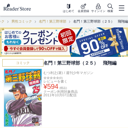
はじめて
会員登録
サインイン
検索
ック
男性コミック
名門！第三野球部
名門！第三野球部（２５） 飛翔編
名門！第三野球部（２５） 飛翔編
コミック
むつ利之(著)
/
週刊少年マガジン
(
0
)
レビューを書く
¥
594
(税込)
クーポン利用対象商品
2011年10月07日
配信