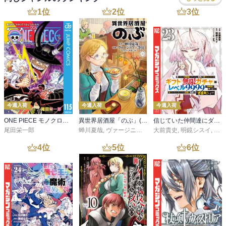
1
位
2
位
3
位
今週入荷
今週入荷
今週入荷
ONE PIECE モノクロ版 115
異世界居酒屋「のぶ」(22)
信じていた仲間達にダンジョン奥地で殺されかけたがギフト『無限ガチャ』でレベル９９９９の仲間達を手に入れて元パーティーメンバーと世界に復讐＆『ざまぁ！』します！（２３）
尾田栄一郎
蝉川夏哉
,
ヴァージニア二等兵
大前貴史
,
転
,
明鏡シスイ
,
ｔｅ
4
位
5
位
6
位