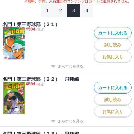
※無料、予約、入荷通知のコンテンツはカートに追加されません。
1
2
3
4
名門！第三野球部（２１）
¥
594
(税込)
カートに入れる
試し読み
お気に入り
あらすじを見る
名門！第三野球部（２２） 飛翔編
¥
594
(税込)
カートに入れる
試し読み
お気に入り
あらすじを見る
名門！第三野球部（２３） 飛翔編