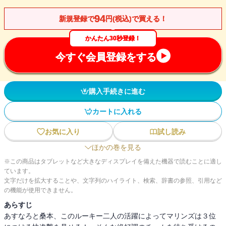
94
新規登録で
円(税込)で買える！
かんたん30秒登録！
今すぐ会員登録をする
購入手続きに進む
カートに入れる
お気に入り
試し読み
ほかの巻を見る
※この商品はタブレットなど大きなディスプレイを備えた機器で読むことに適し
ています。
文字だけを拡大することや、文字列のハイライト、検索、辞書の参照、引用など
の機能が使用できません。
あらすじ
あすなろと桑本、このルーキー二人の活躍によってマリンズは３位