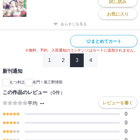
試し読み
お気に入り
あらすじを見る
まとめてカート
※無料、予約、入荷通知のコンテンツはカートに追加されません。
1
2
3
4
新刊通知
むつ利之
名門！第三野球部
この作品のレビュー
（
0
件）
--
レビューを書く
平均
0
0
0