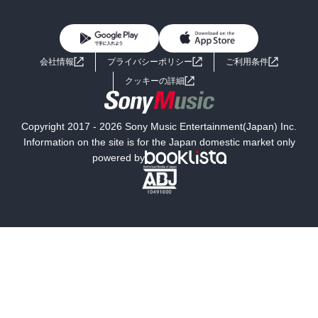
BL・TL
雑誌・グラビア
ビジネス・実用
女性コミック
コミック誌
初めての方へ
ヘルプ
BL・TL
ライトノベル
男子向けラノベ
よくあるご質問
お問い合わせ
会社情報
プライバシーポリシー
ご利用条件
女子向けラノベ
小説
利用規約
クッキーの詳細
国内小説
海外小説
Copyright 2017 - 2026 Sony Music Entertainment(Japan) Inc.
ミステリー
SF
Information on the site is for the Japan domestic market only
powered by
歴史・時代小説
文学
雑誌
グラビア写真集
ボーイズラブ
ティーンズラブ
人文・思想・歴史
社会・政治・法律
ビジネス・経済
サイエンス・テクノロジー