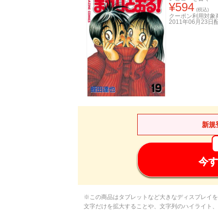
¥
594
(税込)
クーポン利用対象
2011年06月23日
新規
今す
※この商品はタブレットなど大きなディスプレイを
文字だけを拡大することや、文字列のハイライト、