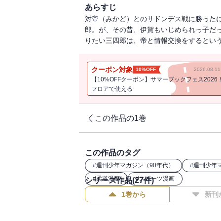
あらすじ
対帝（みかど）とのサドンデス戦に勝った
郎。が、その昔、伊賀もいじめられっ子だっ
りたい三四郎は、帝と情報交換をするという
クーポン対象
10%OFF
2026.08.
【10%OFFクーポン】サマーブックフェス2026
フロアで使える
この作品の1巻
この作品のタグ
#
週刊少年マガジン（90年代）
#
週刊少年
#
柔道漫画
#
スポーツ漫画
シリーズ作品(
27
件)
1巻から
新刊