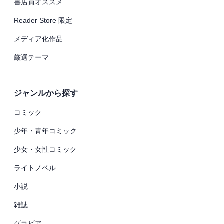
書店員オススメ
Reader Store 限定
メディア化作品
厳選テーマ
ジャンルから探す
コミック
少年・青年コミック
少女・女性コミック
ライトノベル
小説
雑誌
グラビア