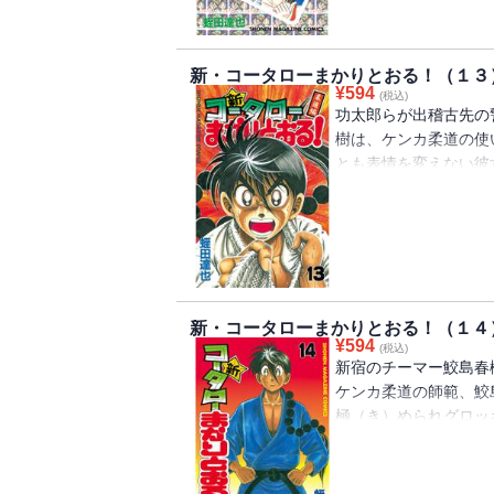
新・コータローまかりとおる！（１３
¥
594
(税込)
功太郎らが出稽古先の
樹は、ケンカ柔道の使
とも表情を変えない彼
ーマーときて!?
新・コータローまかりとおる！（１４
¥
594
(税込)
新宿のチーマー鮫島春
ケンカ柔道の師範、鮫
極（き）められグロッ
は……!?