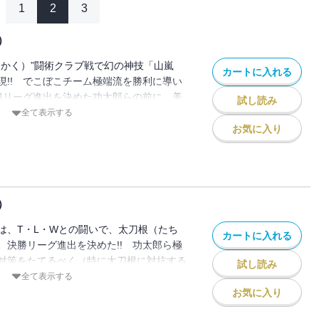
1
2
3
）
（かく）”闘術クラブ戦で幻の神技「山嵐
カートに入れる
現!! でこぼこチーム極端流を勝利に導い
決勝リーグ進出を決めた功太郎らの前に、美
試し読み
きゅうていりんこ）の登場！
全て表示する
お気に入り
）
は、T・L・Wとの闘いで、太刀根（たち
カートに入れる
、決勝リーグ進出を決めた!! 功太郎ら極
対策をたてるべく（特に太刀根に対抗する
試し読み
！
全て表示する
お気に入り