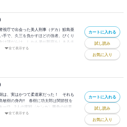
）
警視庁で出会った美人刑事（デカ）鮫島亜
カートに入れる
い手で、久三を負かすほどの強者。ぴくり
女は謎だらけ。しかも弟が新宿をしきるチ
試し読み
全て表示する
お気に入り
）
樹は、実はかつて柔道家だった！ それも
カートに入れる
島敏樹の身内!! 春樹に功太郎は関節技を
キー!? 2人の実戦〈ケンカ〉勝負の結果
試し読み
全て表示する
お気に入り