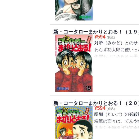
新・コータローまかりとおる！（１９
¥
594
(税込)
対帝（みかど）とのサ
わらず功太郎に使いっ
伊賀もいじめられっ子
古との関係を変えたの
るという契約をするが
新・コータローまかりとおる！（２０
¥
594
(税込)
醍醐（だいご）の必殺
端流の面々は、てんや
る限り天狗投げは完全!
の“死合”を前にして、