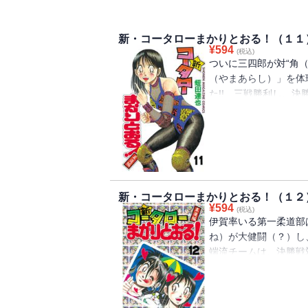
新・コータローまかりとおる！（１１
¥
594
(税込)
ついに三四郎が対“角
（やまあらし）」を体
た!! 三戦勝利し、
人レスラー久亭鈴子（
新・コータローまかりとおる！（１２
¥
594
(税込)
伊賀率いる第一柔道部
ね）が大健闘（？）し
端流チームは、決勝戦
寝技？）各々特訓開始