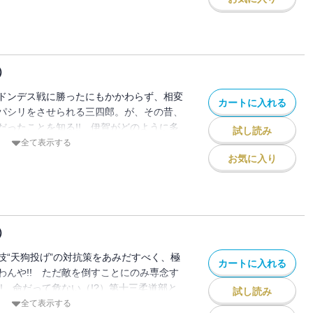
）
ドンデス戦に勝ったにもかかわらず、相変
カートに入れる
パシリをさせられる三四郎。が、その昔、
だったことを知る!! 伊賀がどのように多
試し読み
かを知りたい三四郎は、帝と情報交換をす
全て表示する
……。はたしてその真実やいかに……!?
お気に入り
）
技“天狗投げ”の対抗策をあみだすべく、極
カートに入れる
わんや!! ただ敵を倒すことにのみ専念す
! 命だって危ない（!?）第十三柔道部と
試し読み
三四郎vs.ハルキの一技勝負を功太郎が命じ
全て表示する