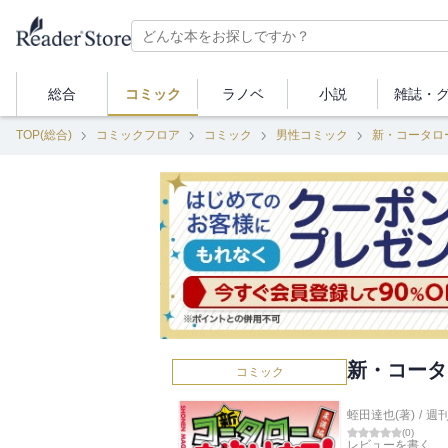
総合
コミック
ラノベ
小説
雑誌・
TOP(総合)
コミックフロア
コミック
男性コミック
新・コータロ
新・コータ
コミック
蛭田達也(著)
/
週
(
0
)
レビューを書く