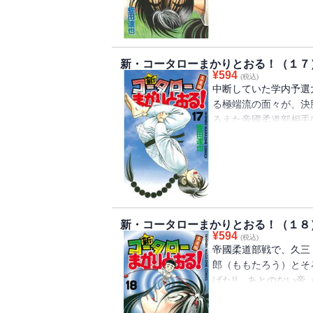
新・コータローまかりとおる！（１７
¥
594
(税込)
中断していた学内予選
る極端流の面々が、決
ろえた帝國柔道部相手
が……!? 帝國柔道
った!!
新・コータローまかりとおる！（１８
¥
594
(税込)
帝國柔道部戦で、久三
郎（ももたろう）とそ
げた!! あとのない
ったが……!? 待った
に開始!!