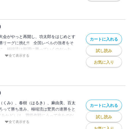
）
大会がやっと再開し、功太郎をはじめとす
カートに入れる
勝リーグに挑む!! 全国レベルの強者をそ
に、極端流は順調に勝っていくのだった
試し読み
部のとんでもない秘策が用意されていたのだ
全て表示する
お気に入り
）
（くみ）、春樹（はるき）、麻由美、百太
カートに入れる
ろって勝ち進み、極端流は驚異の連勝をと
帝（みかど）は、買収作戦にうって出たのだ
試し読み
なしの帝vs.三四郎のサドンデス戦、ここ
全て表示する
お気に入り