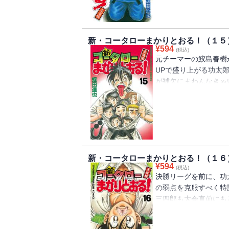
新・コータローまかりとおる！（１５
¥
594
(税込)
元チーマーの鮫島春樹
UPで盛り上がる功太
が補欠にまわんなきゃ
始！
新・コータローまかりとおる！（１６
¥
594
(税込)
決勝リーグを前に、功
の弱点を克服すべく特
三四郎も大会直前にも
はできたのか!? 極端
よ決勝リーグが始まった