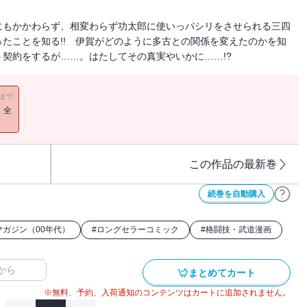
にもかかわらず、相変わらず功太郎に使いっパシリをさせられる三四
たことを知る!! 伊賀がどのように多古との関係を変えたのかを知
契約をするが……。はたしてその真実やいかに……!?
11まで
！全
この作品の最新巻
続巻を自動購入
マガジン（00年代）
#
ロングセラーコミック
#
格闘技・武道漫画
から
まとめてカート
※無料、予約、入荷通知のコンテンツはカートに追加されません。