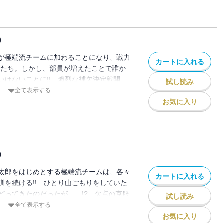
）
が極端流チームに加わることになり、戦力
カートに入れる
郎たち。しかし、部員が増えたことで誰か
いけないことに!! 熾烈な補欠決定戦開
試し読み
全て表示する
お気に入り
）
太郎をはじめとする極端流チームは、各々
カートに入れる
訓を続ける!! ひとり山ごもりをしていた
どってきたのだったが……!? 欠点の克服
試し読み
流ウォームアップ完了!! そして、いよい
全て表示する
!!
お気に入り