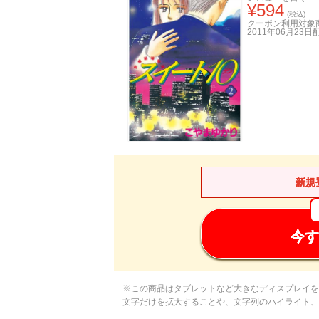
¥
594
(税込)
クーポン利用対象
2011年06月23日
新規
今す
※この商品はタブレットなど大きなディスプレイを
文字だけを拡大することや、文字列のハイライト、