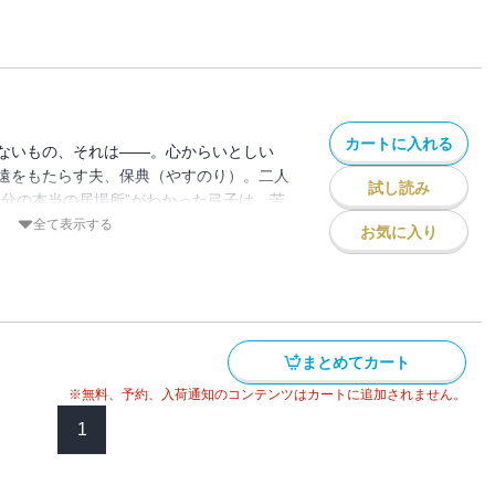
んてできるのだろうか。戸惑う弓子へ、決
…。
カートに入れる
ないもの、それは――。心からいとしい
遠をもたらす夫、保典（やすのり）。二人
試し読み
自分の本当の居場所”がわかった弓子は、苦
るべき道を見いだす。しかし、弓子への疑
全て表示する
お気に入り
典は、これまでの不審な行動を追及するこ
ようと覚悟した弓子だったが――。連載当
をさらった「リアルな不倫物語」、いよい
まとめてカート
※無料、予約、入荷通知のコンテンツはカートに追加されません。
1