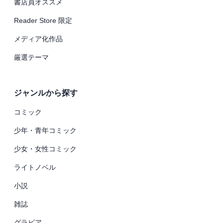
書店員オススメ
Reader Store 限定
メディア化作品
厳選テーマ
ジャンルから探す
コミック
少年・青年コミック
少女・女性コミック
ライトノベル
小説
雑誌
グラビア