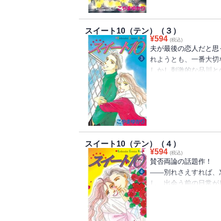
スイート10（テン）（３）
¥
594
(税込)
夫が最後の恋人だと思
れようとも、一番大切
しかし刺激的な品川と
いく……。セックスレ
たちの思いをリアルに
スイート10（テン）（４）
¥
594
(税込)
賛否両論の話題作！ 
――別れさえすれば、
し、出会う前の日常が
すでにかけがえのない
い夫の視線、いとしい
庭」という現実が重く