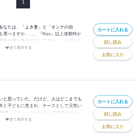
1
あなたは、「よき妻」と「オンナの自
カートに入れる
選べますか……。『Kiss』誌上連載時か
両論の渦を巻き起こしてきた、「リアルな
試し読み
婚して6年。やさしい夫の理解と協力で仕
全て表示する
。トキメキはなくても平和でな結婚生活に
お気に入り
たが、突然訪れた恋の予感に心が揺れ
！
いと思っていた。だけど、人はどこまでも
カートに入れる
夫と子どもに恵まれ、ナースとして元気い
28歳。「ちょっといいな」の出会いから
試し読み
き、刺激的な男・品川との関係を深めてし
全て表示する
ながらも、「家庭を持つ妻」という現実を
お気に入り
、今どきのリアルが凝縮された、第2巻！