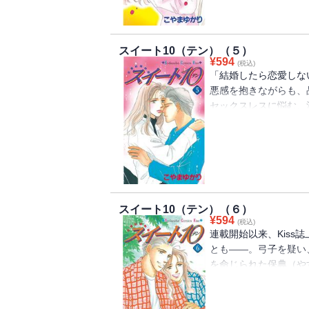
巻。
スイート10（テン）（５）
¥
594
(税込)
「結婚したら恋愛しな
悪感を抱きながらも、
セックスレスに悩む、
決意する、るり。結婚
の超話題作。弓子の不
の炎を灯らせる……！
スイート10（テン）（６）
¥
594
(税込)
連載開始以来、Kiss
とも――。弓子を疑い
を命じられた保典（や
の信頼を取り戻した。
彼女がすでにかけがえ