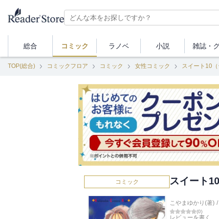
総合
コミック
ラノベ
小説
雑誌・
TOP(総合)
コミックフロア
コミック
女性コミック
スイート10
スイート1
コミック
こやまゆかり(著)
/
(
0
)
レビューを書く