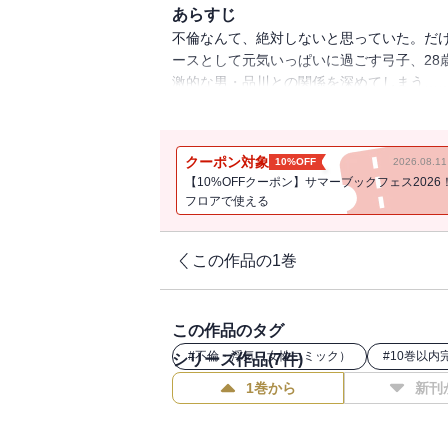
あらすじ
不倫なんて、絶対しないと思っていた。だ
ースとして元気いっぱいに過ごす弓子、28
激的な男・品川との関係を深めてしまう…
い戸惑いに、今どきのリアルが凝縮された、
クーポン対象
10%OFF
2026.08.
【10%OFFクーポン】サマーブックフェス2026
フロアで使える
この作品の1巻
この作品のタグ
#
不倫・浮気（女性コミック）
#
10巻以内
シリーズ作品(
7
件)
1巻から
新刊