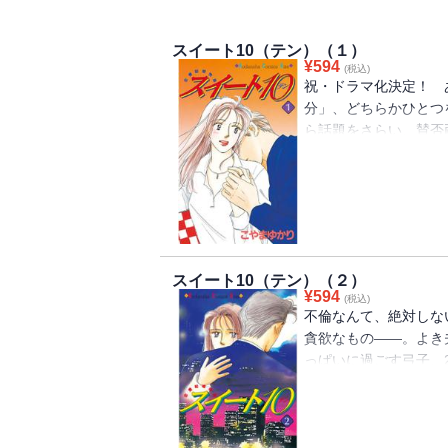
スイート10（テン）（１）
¥
594
(税込)
祝・ドラマ化決定！ 
分」、どちらかひとつを
ら話題をさらい、賛否
不倫物語」！ ――結
事も子育ても順風満帆
満足していた弓子だっ
て……。衝撃の第１巻
スイート10（テン）（２）
¥
594
(税込)
不倫なんて、絶対しな
貪欲なもの――。よき
っぱいに過ごす弓子、
運命の糸はほぐれてい
まう……。恋心に揺れ
忘れられない戸惑いに