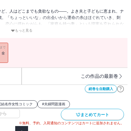
けど、人はどこまでも貪欲なもの――。よき夫と子どもに恵まれ、ナ
歳。「ちょっといいな」の出会いから運命の糸はほぐれていき、刺
…。恋心に揺れながらも、「家庭を持つ妻」という現実を忘れられな
第2巻！
もっと見る
11まで
！全
この作品の最新巻
続巻を自動購入
完結名作女性コミック
#
夫婦問題漫画
から
まとめてカート
※無料、予約、入荷通知のコンテンツはカートに追加されません。