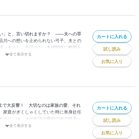
い」と、言い切れますか？ ――夫への罪
カートに入れる
品川への想いを止められない弓子。夫との
清（きよ）。会話のない夫婦関係に離婚を
試し読み
の先にある問題をリアルに描く、賛否両論
全て表示する
倫の痕跡が、ついにやさしい夫の心に疑惑
お気に入り
 背徳の影が忍び寄る、第５巻。
誌上で大反響！ 大切なのは家族の愛、それ
カートに入れる
、家庭がぎくしゃくしていた時に単身赴任
すのり）は、その生活の変化の中で弓子へ
試し読み
一方、品川は弓子への想いを深めていき、
全て表示する
のない存在であることを告白する……。家
お気に入り