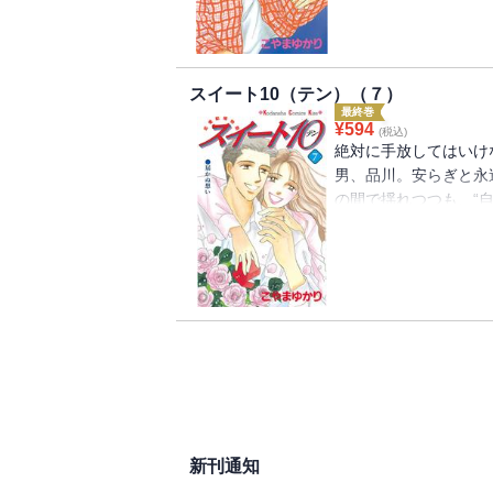
庭と恋愛を選ぶことな
断の時が迫っていく…
スイート10（テン）（７）
最終巻
¥
594
(税込)
絶対に手放してはいけ
男、品川。安らぎと永
の間で揺れつつも、“
しみの果てに自分のと
いをつのらせていた保
とに。すべてを告白し
時から賛否両論、話題
よ完結！
新刊通知