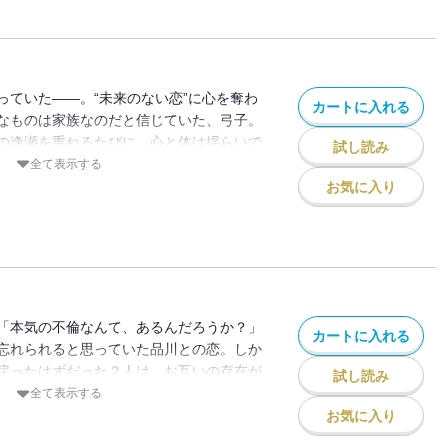
っていた――。“未来のない恋”に心を奪わ
カートに入れる
なものは家族なのだと信じていた、弓子。
の逢瀬を重ねるたびに、心と体は揺らいで
試し読み
ス、会話のない夫婦など、結婚世代の女性
全て表示する
描く話題作、第３巻！
お気に入り
「本気の不倫なんて、あるんだろうか？」
カートに入れる
忘れられると思っていた品川との恋。しか
戻ったはずだった２人は、お互いの存在が
試し読み
ものになっていたことを痛感する。やさし
全て表示する
男のまなざし。弓子の揺れる女心に、「家
お気に入り
のしかかる。リアルな大人の物語、第４