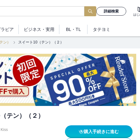
詳細検索
はじ
グラビア
ビジネス
・実用
BL・TL
タテヨミ
（テン）
スイート10（テン）（２）
0（テン）（２）
Kiss
購入手続きに進む