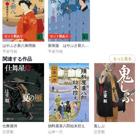
セット割あり
セット割あり
はやぶさ新八御用旅
新装版 はやぶさ新八御用帳
平岩弓枝
平岩弓枝
関連する作品
もっと見る
仕舞屋侍
損料屋喜八郎始末控え
鬼しぶ
辻堂魁
山本一力
辻堂魁