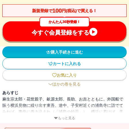
100
新規登録で
円(税込)で買える！
かんたん30秒登録！
今すぐ会員登録をする
購入手続きに進む
カートに入れる
お気に入り
ほかの巻を見る
あらすじ
麻生宗太郎・花世親子、畝源太郎、長助、お吉とともに、外国船で
賑う横浜見物に繰り出す東吾。途中、子安村近くの浦島寺に詣でて
みれば、事件に巻き込まれ（「浦島の妙薬」）、横浜に着けば、美
人局（つつもたせ）に身ぐるみはがされて、首をくくろうとした英
もっと見る
国人船員のために、一肌脱ぐ羽目に。お馴染みの江戸情緒に、横浜