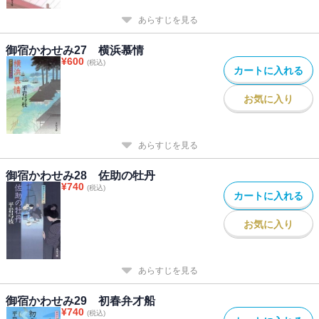
あらすじを見る
御宿かわせみ27 横浜慕情
¥
600
(税込)
カートに入れる
お気に入り
あらすじを見る
御宿かわせみ28 佐助の牡丹
¥
740
(税込)
カートに入れる
お気に入り
あらすじを見る
御宿かわせみ29 初春弁才船
¥
740
(税込)