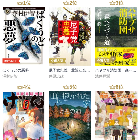
1
位
2
位
3
位
50%OFF
今週入荷
今週入荷
ばくうどの悪夢
尼子党忠義 北近江合戦心得〈八〉
ハヤブサ消防団 森へつづく道
澤村伊智
井原忠政
池井戸潤
4
位
5
位
6
位