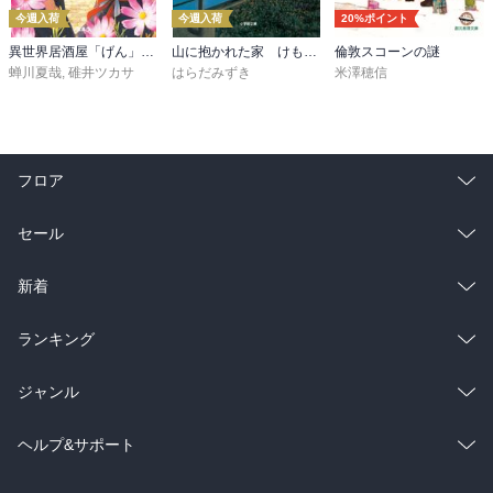
今週入荷
今週入荷
20%ポイント
異世界居酒屋「げん」三杯目
山に抱かれた家 けもの道
倫敦スコーンの謎
蝉川夏哉
,
碓井ツカサ
はらだみずき
米澤穂信
フロア
総合
コミック
セール
ラノベ
小説
総合
コミック
新着
雑誌・グラビア
ビジネス・実用
ラノベ
小説
総合
コミック
ランキング
BL・TL
雑誌・グラビア
ビジネス・実用
ラノベ
小説
総合
コミック
ジャンル
BL・TL
雑誌・グラビア
ビジネス・実用
ラノベ
小説
コミック
男性コミック
ヘルプ&サポート
BL・TL
雑誌・グラビア
ビジネス・実用