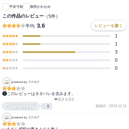
平岩弓枝
御宿かわせみ
この作品のレビュー
（
5
件）
3.6
レビューを書く
平均
1
1
3
0
0
powered by ブクログ
このレビューはネタバレを含みます。
続きを読む
シリーズ27作目。

ブクログレビューは
子ども達の世代の物語も始まっているのだなぁとしみじみしまし
投稿日
:
2024.12.11
0
いいねできません
た。

powered by ブクログ
『鬼女の息子』が印象に残りました。安達ケ原の鬼婆。

いまさら感想の書きようも無く。
