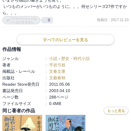
何も知らない母親は真実を知ったら切ないでしょうね。
 いつものメンバーがいつものように。。。何せシリーズ27作ですか
ブクログレビューは
投稿日
:
2017.11.10
0
いいねできません
すべてのレビューを見る
作品情報
ジャンル
:
小説
-
歴史・時代小説
著者
:
平岩弓枝
掲載誌・レーベル
:
文春文庫
出版社
:
文藝春秋
Reader Store発売日
:
2011.05.06
書誌発売日
:
2003.04.10
ページ数
:
288ページ
ファイルサイズ
:
0.4MB
同じ著者の作品
もっと見る