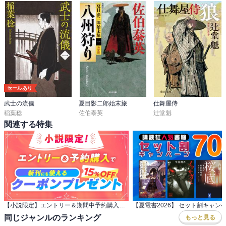
セールあり
武士の流儀
夏目影二郎始末旅
仕舞屋侍
稲葉稔
佐伯泰英
辻堂魁
関連する特集
【小説限定】エントリー＆期間中予約購入でクーポンプレゼント
【夏電書2026】 セット割キャン
同じジャンルのランキング
もっと見る