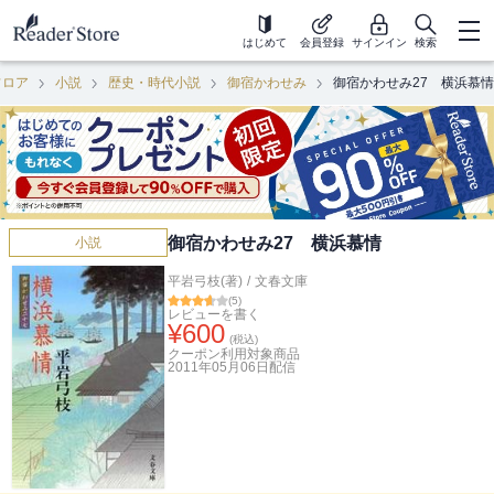
はじめて
会員登録
サインイン
検索
フロア
小説
歴史・時代小説
御宿かわせみ
御宿かわせみ27 横浜慕情
御宿かわせみ27 横浜慕情
小説
平岩弓枝(著)
/
文春文庫
(
5
)
レビューを書く
¥
600
(税込)
クーポン利用対象商品
2011年05月06日
配信