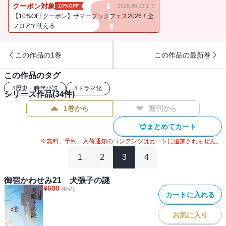
の異国情緒が花を添えた表題作ほか、子供の頃別れた母と娘の切な
クーポン対象
10%OFF
2026.08.11まで
い行き違いを描いた「鬼ごっこ」、「烏頭坂今昔」「鬼女の息子」
【10%OFFクーポン】サマーブックフェス2026！全
など全８篇収録。
フロアで使える
この作品の1巻
この作品の最新巻
この作品のタグ
#
歴史・時代小説
#
ドラマ化
シリーズ作品(
34
件)
1巻から
新刊から
まとめてカート
※無料、予約、入荷通知のコンテンツはカートに追加されません。
1
2
3
4
御宿かわせみ21 犬張子の謎
¥
600
(税込)
カートに入れる
お気に入り