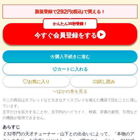
292
新規登録で
円(税込)で買える！
かんたん30秒登録！
今すぐ会員登録をする
購入手続きに進む
カートに入れる
お気に入り
試し読み
ほかの巻を見る
※この商品はタブレットなど大きなディスプレイを備えた機器で読むことに適し
ています。
文字だけを拡大することや、文字列のハイライト、検索、辞書の参照、引用など
の機能が使用できません。
あらすじ
Ｚ32専門の天才チューナー・山下との出会いによって、「本物のア