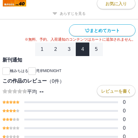
お気に入り
あらすじを見る
まとめてカート
※無料、予約、入荷通知のコンテンツはカートに追加されません。
1
2
3
4
5
新刊通知
楠みちはる
湾岸MIDNIGHT
この作品のレビュー
（
0
件）
--
レビューを書く
平均
0
0
0
0
0