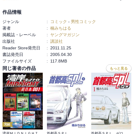
作品情報
ジャンル
:
コミック
-
男性コミック
著者
:
楠みちはる
掲載誌・レーベル
:
ヤングマガジン
出版社
:
講談社
Reader Store発売日
:
2011.11.25
書誌発売日
:
2005.04.30
ファイルサイズ
:
117.8MB
同じ著者の作品
もっと見る
完結
湾岸ＭＩＤＮＩＧＨＴ 超合本版
首都高ＳＰＬ
首都高ＳＰＬ ゼロ