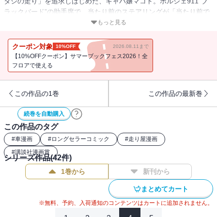
タシの走り」を追求しはじめた、キャバ嬢マコト。ポルシェ911“ブ
ラックバード”の助手席で、当たり前のステアリングが「当たり前で
はなくなる瞬間」を体感する……!! アキオの走りに「自分の求めて
もっと見る
いたモノ」を発見したマコトは……!? 深夜の首都高に現れる、幻の
ような空間。湾岸モーターストーリー!!
クーポン対象
10%OFF
2026.08.11まで
【10%OFFクーポン】サマーブックフェス2026！全
フロアで使える
この作品の1巻
この作品の最新巻
続巻を自動購入
この作品のタグ
#
車漫画
#
ロングセラーコミック
#
走り屋漫画
#
講談社漫画賞
シリーズ作品(
42
件)
1巻から
新刊から
まとめてカート
※無料、予約、入荷通知のコンテンツはカートに追加されません。