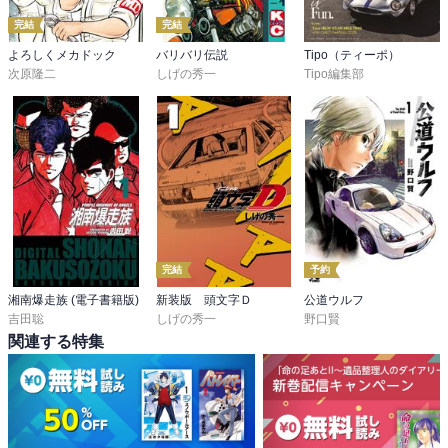
完結
完結
よろしくメカドック
バリバリ伝説
Tipo（ティーポ）
次原隆二
しげの秀一
Tipo編集部
完結
予約
湘南爆走族 (電子書籍版)
新装版 頭文字Ｄ
公道ウルフ
吉田聡
しげの秀一
野口賢
関連する特集