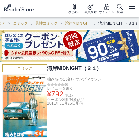
はじめて
会員登録
サインイン
検索
ロア
コミック
男性コミック
湾岸MIDNIGHT
湾岸MIDNIGHT（３１）
湾岸MIDNIGHT（３１）
コミック
楠みちはる(著)
/
ヤングマガジン
(
0
)
レビューを書く
¥
792
(税込)
クーポン利用対象商品
2011年11月25日
配信