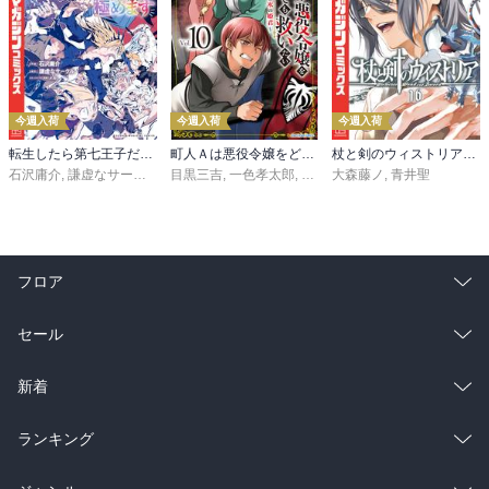
今週入荷
今週入荷
今週入荷
転生したら第七王子だったので、気ままに魔術を極めます（２４）
町人Ａは悪役令嬢をどうしても救いたい ～どぶと空と氷の姫君～１０【電子書店共通特典イラスト付】
杖と剣のウィストリア（１６）
石沢庸介
,
謙虚なサークル
,
メル。
目黒三吉
,
一色孝太郎
,
Parum
大森藤ノ
,
青井聖
フロア
総合
コミック
セール
ラノベ
小説
総合
コミック
新着
雑誌・グラビア
ビジネス・実用
ラノベ
小説
総合
コミック
ランキング
BL・TL
雑誌・グラビア
ビジネス・実用
ラノベ
小説