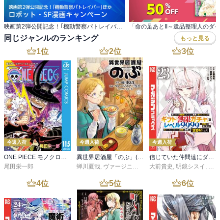
映画第2弾公開記念！｢機動警察パトレイバー｣ほか ロボット・SF漫画キャンペーン
同じジャンルのランキング
もっと見る
1
位
2
位
3
位
今週入荷
今週入荷
今週入荷
ONE PIECE モノクロ版 115
異世界居酒屋「のぶ」(22)
信じていた仲間達にダンジョン奥地で殺されかけたがギフト『無限ガチャ』でレベル９９９９の仲間達を手に入れて元パーティーメンバーと世界に復讐＆『ざまぁ！』します！（２３）
尾田栄一郎
蝉川夏哉
,
ヴァージニア二等兵
大前貴史
,
転
,
明鏡シスイ
,
ｔｅ
4
位
5
位
6
位