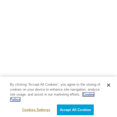
人文・思想・歴史
社会・政治・法律
ビジネス・経済
サイエンス・テクノロジー
コンピュータ・情報
くらし・家庭
料理・酒
ファッション・美容・ダイエット
ホビー&カルチャー
スポーツ・アウトドア
地図・ガイド
エンターテイメント
芸術・アート
映画・音楽・演劇
By clicking “Accept All Cookies”, you agree to the storing of
写真集
教養
cookies on your device to enhance site navigation, analyze
site usage, and assist in our marketing efforts.
Cookie
Policy
医学・福祉
教育・語学・参考書
Cookies Settings
Accept All Cookies
児童書