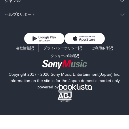
総合
コミック
ジャンル
BL・TL
雑誌・グラビア
ビジネス・実用
ラノベ
小説
コミック
男性コミック
ヘルプ&サポート
BL・TL
雑誌・グラビア
ビジネス・実用
女性コミック
コミック誌
初めての方へ
ヘルプ
BL・TL
ライトノベル
男子向けラノベ
よくあるご質問
お問い合わせ
会社情報
プライバシーポリシー
ご利用条件
女子向けラノベ
小説
利用規約
クッキーの詳細
国内小説
海外小説
Copyright 2017 - 2026 Sony Music Entertainment(Japan) Inc.
ミステリー
SF
Information on the site is for the Japan domestic market only
powered by
歴史・時代小説
文学
雑誌
グラビア写真集
ボーイズラブ
ティーンズラブ