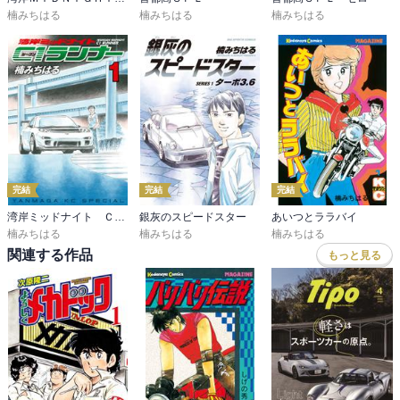
楠みちはる
楠みちはる
楠みちはる
完結
完結
完結
湾岸ミッドナイト Ｃ１ランナー
銀灰のスピードスター
あいつとララバイ
楠みちはる
楠みちはる
楠みちはる
関連する作品
もっと見る