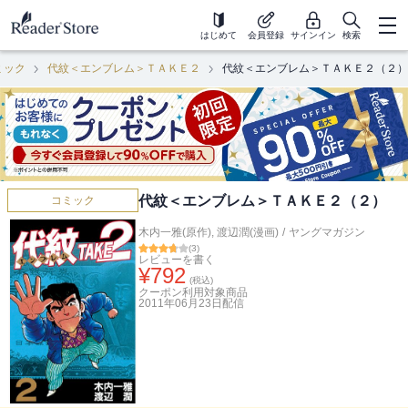
はじめて
会員登録
サインイン
検索
ミック
代紋＜エンブレム＞ＴＡＫＥ２
代紋＜エンブレム＞ＴＡＫＥ２（２）
代紋＜エンブレム＞ＴＡＫＥ２（２）
コミック
木内一雅(原作)
,
渡辺潤(漫画)
/
ヤングマガジン
(
3
)
レビューを書く
¥
792
(税込)
クーポン利用対象商品
2011年06月23日
配信