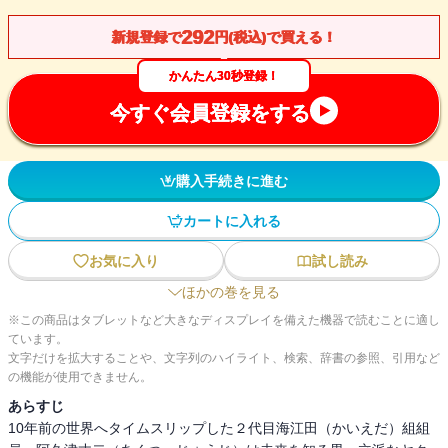
292
新規登録で
円(税込)で買える！
かんたん30秒登録！
今すぐ会員登録をする
購入手続きに進む
カートに入れる
お気に入り
試し読み
ほかの巻を見る
※この商品はタブレットなど大きなディスプレイを備えた機器で読むことに適し
ています。
文字だけを拡大することや、文字列のハイライト、検索、辞書の参照、引用など
の機能が使用できません。
あらすじ
10年前の世界へタイムスリップした２代目海江田（かいえだ）組組