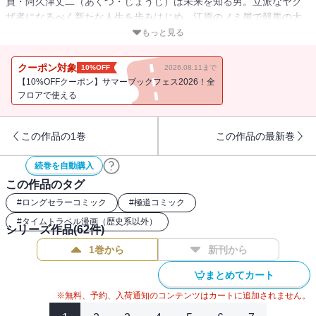
員・阿久津丈二（あくつ・じょうじ）は未来を知る男。立派なヤク
ザ者になるべく新たな人生を歩みはじめ、江原のノミ屋で競馬の大
穴を当てたものの、その配当金はいっこうに支払われてない。そん
もっと見る
なおり、偶然江原の手に渡った１枚の手形が、丈二を大きな事件へ
と巻き込んでゆく！
クーポン対象
10%OFF
2026.08.11まで
【10%OFFクーポン】サマーブックフェス2026！全
フロアで使える
この作品の1巻
この作品の最新巻
続巻を自動購入
この作品のタグ
#
ロングセラーコミック
#
極道コミック
#
タイムトラベル漫画（歴史系以外）
シリーズ作品(
62
件)
1巻から
新刊から
まとめてカート
※無料、予約、入荷通知のコンテンツはカートに追加されません。