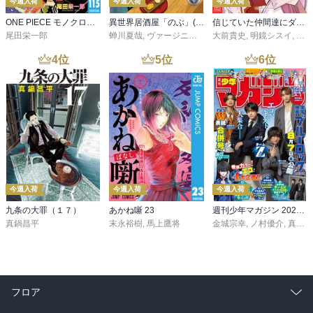
今週入荷
今週入荷
今週入荷
ONE PIECE モノクロ版 115
異世界居酒屋「のぶ」(22)
信じていた仲間達にダンジョン奥地で殺されかけたがギフト『無限ガチャ』でレベル９９９９の仲間達を手に入れて元パーティーメンバーと世界に復讐＆『ざまぁ！』します！（２３）
尾田栄一郎
蝉川夏哉
,
ヴァージニア二等兵
大前貴史
,
転
,
明鏡シスイ
,
ｔｅ
4
位
5
位
6
位
今週入荷
今週入荷
今週入荷
九条の大罪（１７）
あかね噺 23
週刊少年マガジン 2026年36・37号[2026年8月5日発売]
真鍋昌平
末永裕樹
,
馬上鷹将
金城宗幸
,
ノ村優介
,
真島ヒロ
フロア