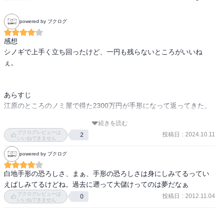
powered by ブクログ
感想

シノギで上手く立ち回ったけど、一円も残らないところがいいね
ぇ。

あらすじ

江原のところのノミ屋で得た2300万円が手形になって返ってきた。

続きを読む
手形を現金化しようと奮闘し、関東菊水会の鷹山とモメる。

ブクログレビューは
投稿日
:
2024.10.11
2
いいねできません
最後は若頭の大西で出張ってもらい、手形を8000万円に化させる。
powered by ブクログ
白地手形の恐ろしさ、まぁ、手形の恐ろしさは身にしみてるってい
えばしみてるけどね。過去に遡って大儲けってのは夢だなぁ
ブクログレビューは
投稿日
:
2012.11.04
0
いいねできません