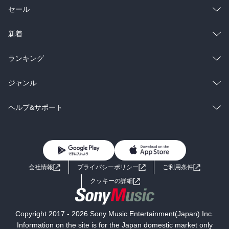
総合
コミック
セール
ラノベ
小説
総合
コミック
新着
雑誌・グラビア
ビジネス・実用
ラノベ
小説
総合
コミック
ランキング
BL・TL
雑誌・グラビア
ビジネス・実用
ラノベ
小説
総合
コミック
ジャンル
BL・TL
雑誌・グラビア
ビジネス・実用
ラノベ
小説
コミック
男性コミック
ヘルプ&サポート
BL・TL
雑誌・グラビア
ビジネス・実用
女性コミック
コミック誌
初めての方へ
ヘルプ
BL・TL
ライトノベル
男子向けラノベ
よくあるご質問
お問い合わせ
会社情報
プライバシーポリシー
ご利用条件
女子向けラノベ
小説
利用規約
クッキーの詳細
国内小説
海外小説
Copyright 2017 - 2026 Sony Music Entertainment(Japan) Inc.
ミステリー
SF
Information on the site is for the Japan domestic market only