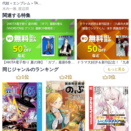
代紋＜エンブレム＞TAKE2【極！分冊シリーズ】
木内一雅
,
渡辺潤
関連する特集
【AKITA電子祭り 夏の陣】「ガブ」最新6巻＆ 「WORST外伝 グリコ」最新39巻発売！
同じジャンルのランキング
もっと見る
1
位
2
位
3
位