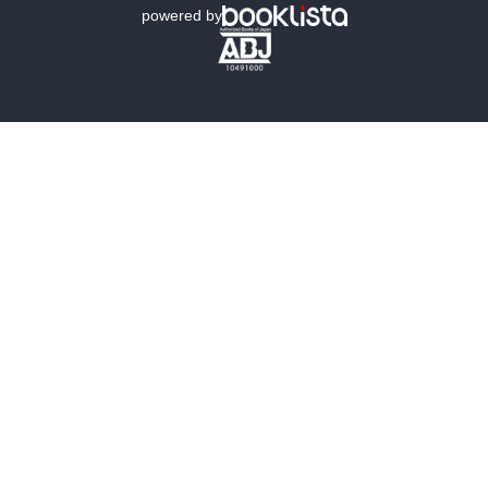
powered by
歴史・時代小説
文学
雑誌
グラビア写真集
ボーイズラブ
ティーンズラブ
人文・思想・歴史
社会・政治・法律
ビジネス・経済
サイエンス・テクノロジー
コンピュータ・情報
くらし・家庭
料理・酒
ファッション・美容・ダイエット
ホビー&カルチャー
スポーツ・アウトドア
地図・ガイド
エンターテイメント